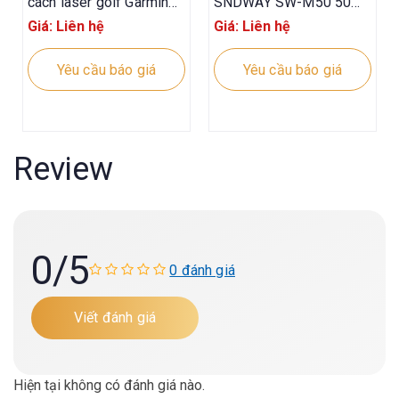
cách laser golf Garmin
SNDWAY SW-M50 50m
Approach Z30
Tia Đỏ
Giá: Liên hệ
Giá: Liên hệ
Yêu cầu báo giá
Yêu cầu báo giá
Review
0
/5
0 đánh giá
Viết đánh giá
Hiện tại không có đánh giá nào.