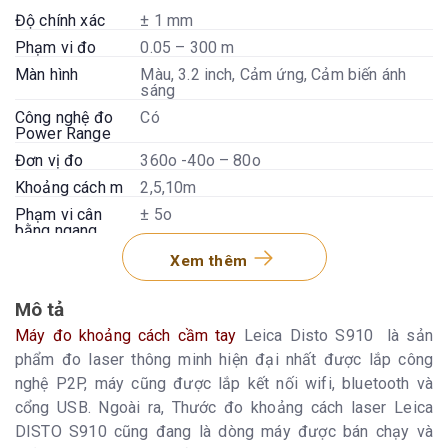
Độ chính xác
± 1 mm
Phạm vi đo
0.05 – 300 m
Màn hình
Màu, 3.2 inch, Cảm ứng, Cảm biến ánh
sáng
Công nghệ đo
Có
Power Range
Đơn vị đo
360o -40o – 80o
Khoảng cách m
2,5,10m
Phạm vi cân
± 5o
bằng ngang
Camera kỹ thuật
Có
Xem thêm
số zoom 4x
Định dạng file
Jpg , dxf
Mô tả
lưu
Máy đo khoảng cách cầm tay
Leica Disto S910 là sản
Bộ nhớ file CAD
20 files (Mỗi file 30 điểm đo)
phẩm đo laser thông minh hiện đại nhất được lắp công
Phần mềm miễn
Có
nghệ P2P, máy cũng được lắp kết nối wifi, bluetooth và
phí cho Window
cổng USB. Ngoài ra, Thước đo khoảng cách laser Leica
Ứng dụng miễn
iOS / Android
phí
DISTO S910 cũng đang là dòng máy được bán chạy và