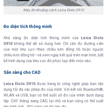
Máy đo khoảng cách Leica Disto S910
Đo diện tích thông minh
Khả năng đo diện tích thông minh của
Leica Disto
S910
không thể dễ sử dụng hơn. Chỉ cần đo đường viền
của một khu vực—theo chiều kim đồng hồ hoặc ngược
chiều kim đồng hồ—và xem ngay kết quả trên màn hình, bất
kể hình dạng của khu vực đó phức tạp đến mức nào.
Sẵn sàng cho CAD
Leica Disto S910
được trang bị công nghệ giúp bạn tận
dụng tối đa các phép đo của mình. Với kết nối Bluetooth®,
WLAN và USB, bạn có thể xuất số đo của mình dưới dạng
tệp .DXF thẳng sang CAD, tại chỗ và bạn cũng có thể xuất
tệp hình ảnh .JPG cùng với dữ liệu đo.