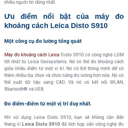
nhiều người tin dùng nhất.
Giao diện truyền
Bluetooth® Smart, WLAN
dữ liệu*
Thời gian sử
Hơn 4000 lần đo **
Ưu điểm nổi bật của máy đo
dụng pin
khoảng cách Leica Disto S910
Pin sử dụng
Li-ion (Pin sạc)
Thời gian sạc pin
4 giờ
Một công cụ đo lường tổng quát
Khả năng chông
IP 54
chịu
Kích thước máy
164 x 61 x 32 mm
Máy đo khoảng cách Leica
Disto S910 có công nghệ LDM
tốt nhất từ ​​Leica Geosystems. Nó có thể đo khoảng cách
Trọng lượng máy
290g
giữa nhiều điểm từ một vị trí. Nó có Đế thông minh để có
thêm nhiều tùy chọn và chức năng đo lường hơn nữa. Nó có
thể xuất dữ liệu sang CAD. Và nó có kết nối WLAN,
Bluetooth® và USB.
Đo điểm-điểm từ một vị trí duy nhất.
Khi sử dụng Leica Disto S910, bạn sẽ không cần đến
thang vì
Leica Disto S910
đã tích hợp sẵn công nghệ đo