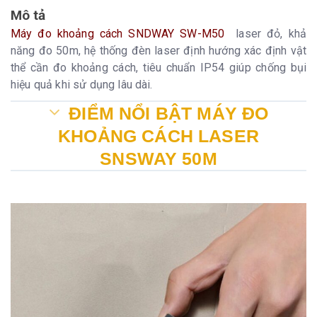
Mô tả
Máy đo khoảng cách SNDWAY SW-M50
laser đỏ, khả
năng đo 50m, hệ thống đèn laser định hướng xác định vật
thể cần đo khoảng cách, tiêu chuẩn IP54 giúp chống bụi
hiệu quả khi sử dụng lâu dài.
ĐIỂM NỔI BẬT MÁY ĐO
KHOẢNG CÁCH LASER
SNSWAY 50M