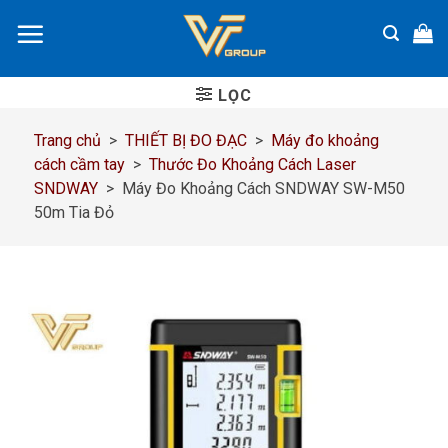
Chuyển
đến
nội
dung
LỌC
Trang chủ
>
THIẾT BỊ ĐO ĐẠC
>
Máy đo khoảng
cách cầm tay
>
Thước Đo Khoảng Cách Laser
SNDWAY
>
Máy Đo Khoảng Cách SNDWAY SW-M50
50m Tia Đỏ