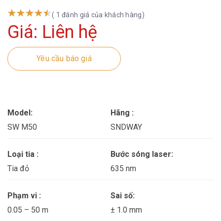
( 1 đánh giá của khách hàng)
Giá: Liên hệ
Yêu cầu báo giá
Model:
Hãng :
SW M50
SNDWAY
Loại tia :
Bước sóng laser:
Tia đỏ
635 nm
Phạm vi :
Sai số:
0.05 – 50 m
± 1.0 mm