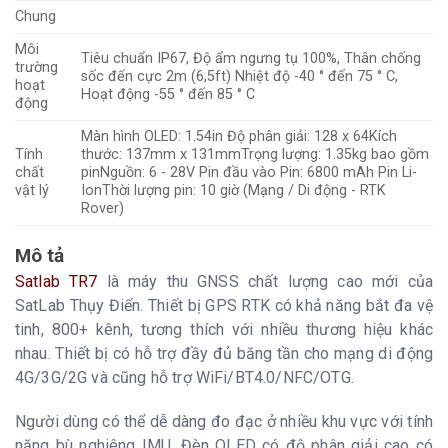
Chung
Môi
Tiêu chuẩn IP67, Độ ẩm ngưng tụ 100%, Thân chống
trường
sốc đến cực 2m (6,5ft) Nhiệt độ -40 ° đến 75 ° C,
hoạt
Hoạt động -55 ° đến 85 ° C
động
Màn hình OLED: 1.54in Độ phân giải: 128 x 64Kích
Tính
thước: 137mm x 131mmTrọng lượng: 1.35kg bao gồm
chất
pinNguồn: 6 - 28V Pin đầu vào Pin: 6800 mAh Pin Li-
vật lý
IonThời lượng pin: 10 giờ (Mạng / Di động - RTK
Rover)
Mô tả
Satlab TR7
là máy thu GNSS chất lượng cao mới của
SatLab Thụy Điển. Thiết bị GPS RTK có khả năng bắt đa vệ
tinh, 800+ kênh, tương thích với nhiều thương hiệu khác
nhau. Thiết bị có hỗ trợ đầy đủ băng tần cho mạng di động
4G/3G/2G và cũng hỗ trợ WiFi/BT4.0/NFC/OTG.
Người dùng có thể dễ dàng đo đạc ở nhiều khu vực với tính
năng bù nghiêng IMU. Đèn OLED có độ phân giải cao có