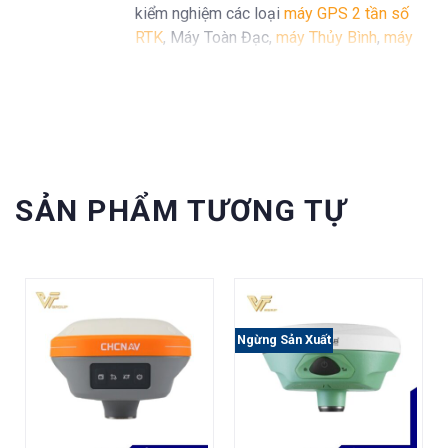
kiểm nghiệm các loại
máy GPS 2 tần số
RTK
, Máy Toàn Đạc,
máy Thủy Bình
,
máy
định vị GPS cầm tay Garmin
...
SẢN PHẨM TƯƠNG TỰ
Ngừng Sản Xuất