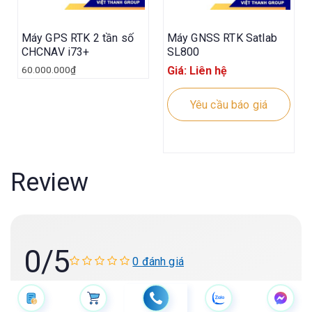
Máy GPS RTK 2 tần số
Máy GNSS RTK Satlab
CHCNAV i73+
SL800
60.000.000
₫
Giá: Liên hệ
Yêu cầu báo giá
Review
0
/5
0 đánh giá
Viết đánh giá