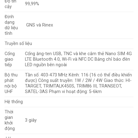
Độ tin
99,99%
cậy
Định
dạng
GNS và Rinex
dữ liệu
tĩnh
Truyền số liệu
Cổng
Cổng ăng-ten USB, TNC và khe cắm thẻ Nano SIM 4G
giao
LTE Bluetooth 4.0, Wi-Fi và NFC DC Bảng chỉ báo đèn
tiếp
LED nguồn bên ngoài
Bộ thu
Tần số: 403-473 MHz Kênh: 116 (16 có thể điều khiển
phát
được) Công suất truyền: 1W / 2W / 4W Giao thức: HI-
nội bộ
TARGET, TRIMTALK450S, TRIM86 III, TRANSEOT,
UHF
SATEL-3AS Phạm vi hoạt động: 5-6km
Hệ thống
Thời
gian
3 giây
khởi
động