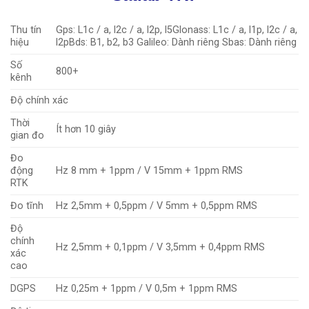
Thu tín
Gps: L1c / a, l2c / a, l2p, l5Glonass: L1c / a, l1p, l2c / a,
hiệu
l2pBds: B1, b2, b3 Galileo: Dành riêng Sbas: Dành riêng
Số
800+
kênh
Độ chính xác
Thời
Ít hơn 10 giây
gian đo
Đo
động
Hz 8 mm + 1ppm / V 15mm + 1ppm RMS
RTK
Đo tĩnh
Hz 2,5mm + 0,5ppm / V 5mm + 0,5ppm RMS
Độ
chính
Hz 2,5mm + 0,1ppm / V 3,5mm + 0,4ppm RMS
xác
cao
DGPS
Hz 0,25m + 1ppm / V 0,5m + 1ppm RMS