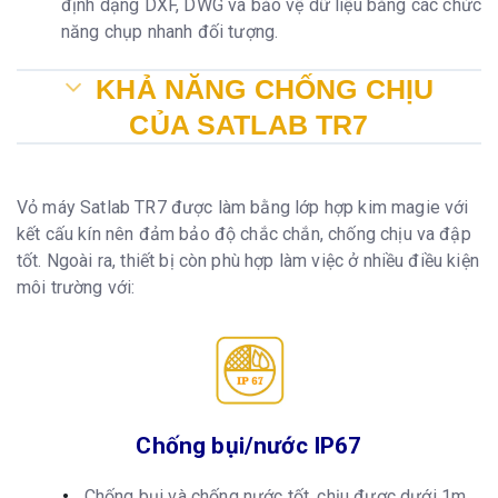
định dạng DXF, DWG và bảo vệ dữ liệu bằng các chức
năng chụp nhanh đối tượng.
KHẢ NĂNG CHỐNG CHỊU
CỦA SATLAB TR7
Vỏ máy Satlab TR7 được làm bằng lớp hợp kim magie với
kết cấu kín nên đảm bảo độ chắc chắn, chống chịu va đập
tốt. Ngoài ra, thiết bị còn phù hợp làm việc ở nhiều điều kiện
môi trường với:
Chống bụi/nước IP67
Chống bụi và chống nước tốt, chịu được dưới 1m