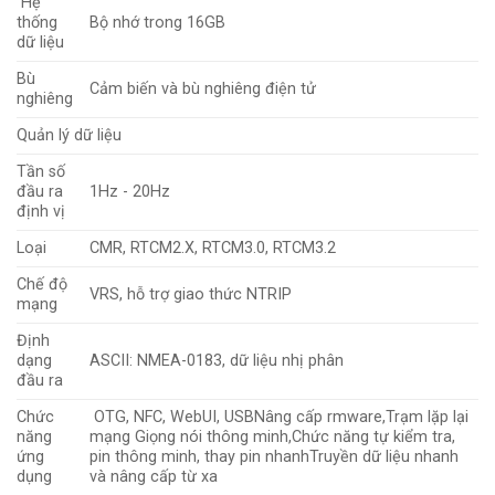
Hệ
thống
Bộ nhớ trong 16GB
dữ liệu
Bù
Cảm biến và bù nghiêng điện tử
nghiêng
Quản lý dữ liệu
Tần số
đầu ra
1Hz - 20Hz
định vị
Loại
CMR, RTCM2.X, RTCM3.0, RTCM3.2
Chế độ
VRS, hỗ trợ giao thức NTRIP
mạng
Định
dạng
ASCII: NMEA-0183, dữ liệu nhị phân
đầu ra
Chức
OTG, NFC, WebUI, USB­Nâng cấp rmware,Trạm lặp lại
năng
mạng Giọng nói thông minh,Chức năng tự kiểm tra,
ứng
pin thông minh, thay pin nhanhTruyền dữ liệu nhanh
dụng
và nâng cấp từ xa