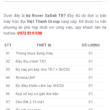
Dưới đây là
bộ Rover Satlab TR7
đầy đủ do đơn vị bán
máy trắc địa
Việt
Thanh Group
cung cấp. Để được tư vấn
phương án phù hợp nhất với công việc, quý khách liên hệ
hotline:
0972 819 598
.
STT
THIẾT BỊ
SỐ LƯỢNG
01
Thùng nhựa đựng máy
01
02
Đầu thu chính TR7
01
03
Bộ nạp pin kép cho TR7 + SHC55
01
04
Antena UHF
01
05
Bộ điều khiển cầm tay SHC55
01
06
Kẹp sổ tay có gắn địa bàn
01
07
Sào Rtk 2.15 mét
01