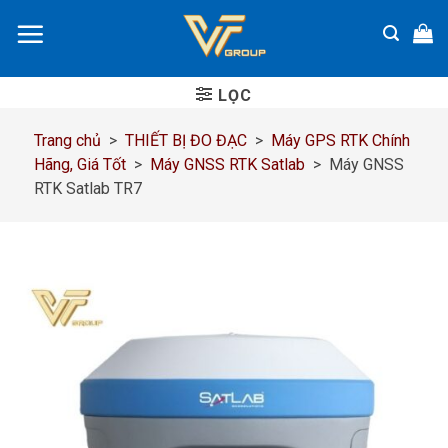
Chuyển
đến
nội
dung
LỌC
Trang chủ
>
THIẾT BỊ ĐO ĐẠC
>
Máy GPS RTK Chính
Hãng, Giá Tốt
>
Máy GNSS RTK Satlab
>
Máy GNSS
RTK Satlab TR7