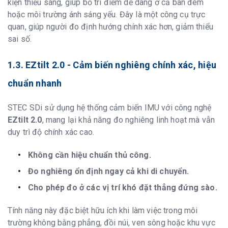
kiện thiếu sáng, giúp bố trí điểm dễ dàng ở cả ban đêm
quản
hoặc môi trường ánh sáng yếu. Đây là một công cụ trực
Chứng nhận
IP68 water and dust proof, Humidity:
quan, giúp người đo định hướng chính xác hơn, giảm thiểu
100% non-condensing 2m drop on hard
surface40G 10ms sawtooth wave
sai số.
1.3. EZtilt 2.0 - Cảm biến nghiêng chính xác, hiệu
chuẩn nhanh
STEC SDi sử dụng hệ thống cảm biến IMU với công nghệ
EZtilt 2.0
, mang lại khả năng đo nghiêng linh hoạt mà vẫn
duy trì độ chính xác cao.
Không cần hiệu chuẩn thủ công.
Đo nghiêng ổn định ngay cả khi di chuyển.
Cho phép đo ở các vị trí khó đặt thẳng đứng sào.
Tính năng này đặc biệt hữu ích khi làm việc trong môi
trường không bằng phẳng, đồi núi, ven sông hoặc khu vực