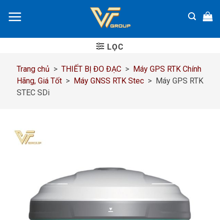
Chuyển
đến
nội
dung
LỌC
Trang chủ
>
THIẾT BỊ ĐO ĐẠC
>
Máy GPS RTK Chính
Hãng, Giá Tốt
>
Máy GNSS RTK Stec
>
Máy GPS RTK
STEC SDi