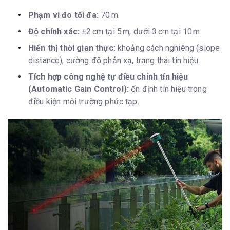
Pixel
2.9*2.9μm
Phạm vi đo tối đa:
70 m.
Kích thước pixel
1,920*1,080
Độ chính xác:
±2 cm tại 5 m, dưới 3 cm tại 10 m.
chủ động
Cảm biến
CMOS 1080p HDR imaging sensor
Hiển thị thời gian thực:
khoảng cách nghiêng (slope
distance), cường độ phản xạ, trạng thái tín hiệu.
Bộ nhớ
Tích hợp công nghệ tự điều chỉnh tín hiệu
Loại
SSD 8GB
(Automatic Gain Control):
ổn định tín hiệu trong
Truyền dữ liệu
Type-C USB Transfer; Supports
điều kiện môi trường phức tạp.
FTP/HTTP download
Định dạng
RTCM 2.1, RTCM 2.3, RTCM 3.0, RTCM
3.1, RTCM 3.2, NMEA 0183, PJK plane
coord., binary code, Trimble GSOF
GPS output
VRS, FKP, MAC
Kết nối
I/O
Type-C (Fast Charge+Ethernet)
Antenna Port
Upward fast-plug TNC
UHF Radio
2W Tx/Rx, 410-470MHz