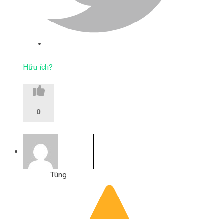
Hữu ích?
0
Tùng