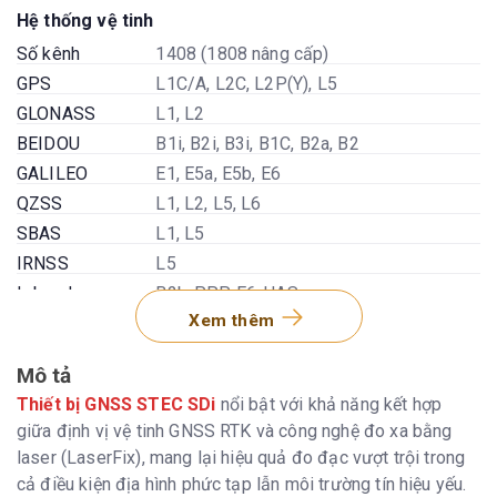
Hệ thống vệ tinh
Số kênh
1408 (1808 nâng cấp)
GPS
L1C/A, L2C, L2P(Y), L5
GLONASS
L1, L2
BEIDOU
B1i, B2i, B3i, B1C, B2a, B2
GALILEO
E1, E5a, E5b, E6
QZSS
L1, L2, L5, L6
SBAS
L1, L5
IRNSS
L5
L-band
B2b-PPP, E6-HAS
Xem thêm
Tần suất
1-20Hz
Mô tả
Độ chính xác
Thiết bị GNSS STEC SDi
nổi bật với khả năng kết hợp
Code Differential
H: 0.40m (RMS); V: 0.80m (RMS
giữa định vị vệ tinh GNSS RTK và công nghệ đo xa bằng
Tĩnh
H: 2.5mm±0.5ppm (RMS); V:
5mm±0.5ppm (RMS)
laser (LaserFix), mang lại hiệu quả đo đạc vượt trội trong
cả điều kiện địa hình phức tạp lẫn môi trường tín hiệu yếu.
RTK
H: 8mm±1ppm (RMS); V: 15mm±1ppm