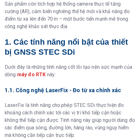
(RMS)
Sản phẩm còn tích hợp hệ thống camera thực tế tăng
Net-RTK
H: 8mm±0.5ppm (RMS); V:
cường (AR), cảm biến nghiêng thế hệ mới và khả năng đo
15mm±0.5ppm (RMS)
điểm từ xa lên đến 70 m – một bước tiến mạnh mẽ trong
công nghệ khảo sát thực địa.
Bù nghiêng IMU
Góc nghiêng
120º
1. Các tính năng nổi bật của thiết
Độ chính xác
2cm trong phạm vi 60º
bị GNSS STEC SDi
Laser
Dưới đây là những tính năng cốt lõi tạo nên sức mạnh của
Loại
Cấp 2, tia đỏ
dòng
máy đo RTK
này:
Phạm vi
0.7 - 70 m
Độ chính xác đo
2 mm
1.1. Công nghệ LaserFix - Đo từ xa chính xác
K/C
Tần số
Normal mode: 10Hz; Rapid mode: 20Hz
LaserFix là tính năng cho phép STEC SDi thực hiện đo
Laser fix
≤2cm trong vòng 5m; ≤3cm trong vòng
khoảng cách chính xác tới các vị trí khó tiếp cận hoặc
10m
không thể tiếp cận được. Tính năng này giúp người dùng đo
các điểm qua sông, đường lớn, hàng rào, vùng nguy hiểm
Camera
mà không cần tiếp cận trực tiếp.
Quang học
1/2.8”