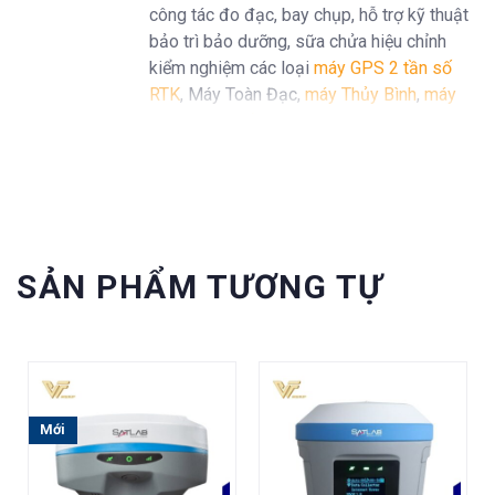
công tác đo đạc, bay chụp, hỗ trợ kỹ thuật
bảo trì bảo dưỡng, sữa chửa hiệu chỉnh
kiểm nghiệm các loại
máy GPS 2 tần số
RTK
, Máy Toàn Đạc,
máy Thủy Bình
,
máy
định vị GPS cầm tay Garmin
...
SẢN PHẨM TƯƠNG TỰ
Mới