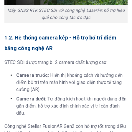
Protocol
S-LINK, TrimTalk, Satel, etc
WiFi
802.11b/g/nHotspot/Data Link
Máy GNSS RTK STEC SDi với công nghệ LaserFix hỗ trợ hiệu
Bluetooth
Bluetooth 2.1 + EDR and 4.0
quả cho công tác đo đạc
NFC
Available
1.2. Hệ thống camera kép - Hỗ trợ bố trí điểm
Giao diện
Nút bấm
1
bằng công nghệ AR
LED
Data Link, Satellite, Bluetooth, Power
STEC SDi được trang bị 2 camera chất lượng cao:
Nguồn
Camera trước:
Hiển thị khoảng cách và hướng đến
Pin
Internal Li-on Battery 3.6V, 13,600mAh
điểm bố trí trên màn hình với giao diện thực tế tăng
Thời gian
Static mode 20h; Rover mode 15h
cường (AR).
Thông số vật lý
Camera dưới:
Tự động kích hoạt khi người dùng đến
gần điểm, hỗ trợ xác định chính xác vị trí cần đánh
Kích thước
91mm(H), 131mm (W)
dấu.
Trọng lượng
890g
Nhiệt độ làm việc
-40°C to 65°C
Công nghệ Stellar FusionAR Gen2 còn hỗ trợ tốt trong điều
Nhiệt độ bảo
-40°C to 80°C