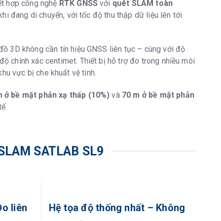
kết hợp công nghệ
RTK GNSS
với
quét SLAM toàn
hi đang di chuyển, với tốc độ thu thập dữ liệu lên tới
 đồ 3D không cần tín hiệu GNSS liên tục – cùng với độ
ộ chính xác centimet. Thiết bị hỗ trợ đo trong nhiều môi
hu vực bị che khuất vệ tinh.
 ở bề mặt phản xạ thấp (10%)
và
70 m ở bề mặt phản
tế.
 SLAM SATLAB SL9
o liên
Hệ tọa độ thống nhất – Không