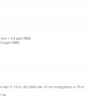
3.5 mm + 0.4 ppm RMS
 0.5 ppm RMS
S
m việc 2–15 m, độ chính xác <5 cm trong phạm vi 15 m
n xạ