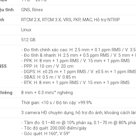
ệu tĩnh
GNS, Rinex
nh
RTCM 2.X, RTCM 3.X; VRS, FKP, MAC; Hỗ trợ NTRIP
Linux
512 GB
- Đo tĩnh chính xác cao: H: 2.5 mm + 0.1 ppm RMS / V: 
- Đo tĩnh & nhanh: H: 2.5 mm + 0.5 ppm RMS / V: 5 mm +
- PPK: H: 8 mm + 1 ppm RMS / V: 15 mm + 1 ppm RMS
NSS
- PPP: H: 10 cm / V: 20 cm
- DGPS: H: ±0.25 m + 1 ppm RMS / V: ±0.5 m + 1 ppm RM
- SBAS: H: 0.5 m / V: 0.85 m
- RTK: H: 8 mm + 1 ppm RMS / V: 15 mm + 1 ppm RMS
ghiêng
8 mm + 0.3 mm/° nghiêng
Thời gian: <10 s / Độ tin cậy: >99.9%
3 camera HD chuyên dụng, hỗ trợ đo ảnh, khoảng cách là
- Tầm đo: 0.1–40 m @ 10% phản xạ, 0.1–70 m @ 80% phả
- Tốc độ quét: 200.000 điểm/giây
- Góc quét: H 160°, V 59°