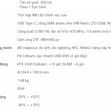
- Tần số quét: 200 Hz
- Class 1 Eye Safe
Tích hợp IMU độ chính xác cao
USB Type-C, cổng SMA anten, khe SIM Nano, LTE/GSM, Wi-
Công suất 0.5W/1W, tần số 410–470 MHz, 116 kênh (mở rộ
Cảm ứng 2.8”, 480×640 px
ng minh
AR stakeout, đo ảnh, đo nghiêng, NFC, WebUI, nâng cấp fi
Pin Lithium, sạc nhanh USB 45W (2 giờ đầy)
 động
RTK (UHF/Cellular): ~10 giờ, SLAM: ~5 giờ
Φ134.4 × 109.9 mm
1.68 kg
i
IP64
động
-20℃ ~ +55℃
-40℃ ~ +70℃