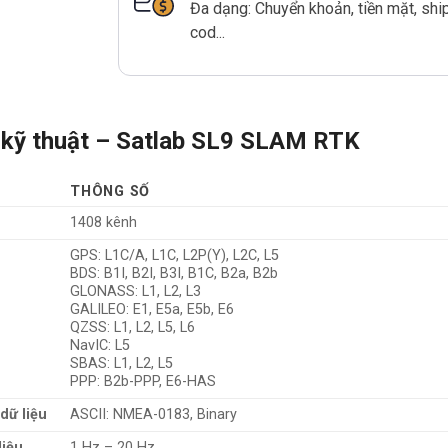
Đa dạng: Chuyển khoản, tiền mặt, shi
cod...
kỹ thuật – Satlab SL9 SLAM RTK
THÔNG SỐ
1408 kênh
GPS: L1C/A, L1C, L2P(Y), L2C, L5
BDS: B1I, B2I, B3I, B1C, B2a, B2b
GLONASS: L1, L2, L3
GALILEO: E1, E5a, E5b, E6
QZSS: L1, L2, L5, L6
NavIC: L5
SBAS: L1, L2, L5
PPP: B2b-PPP, E6-HAS
dữ liệu
ASCII: NMEA-0183, Binary
liệu
1 Hz – 20 Hz