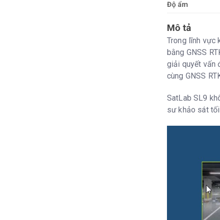
Độ ẩm
Mô tả
Trong lĩnh vực
bằng GNSS RTK 
giải quyết vấn
cùng GNSS RTK,
SatLab SL9 khô
sư khảo sát tối