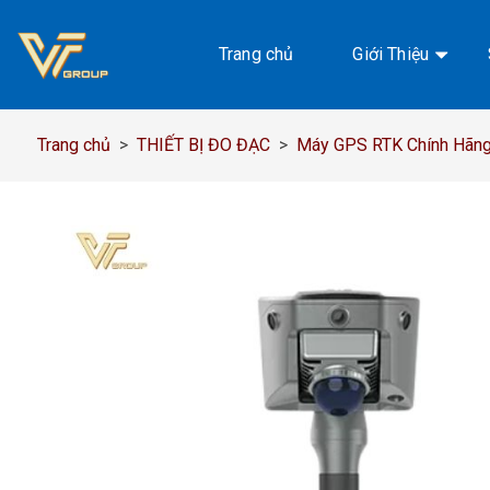
Chuyển
đến
Trang chủ
Giới Thiệu
nội
dung
Trang chủ
>
THIẾT BỊ ĐO ĐẠC
>
Máy GPS RTK Chính Hãng,