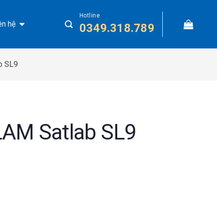
Hotline
ên hệ
0349.318.789
b SL9
AM Satlab SL9