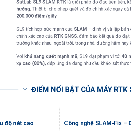
SatLab SL9 SLAM RTK
là giải pháp đo đạc tiên tiến, 
hướng
. Thiết bị cho phép quét và đo chính xác ngay cả k
200.000 điểm/giây
.
SL9 tích hợp sức mạnh của
SLAM
– định vị và lập bản
chính xác cao của
RTK GNSS
, đảm bảo kết quả đo đạt đ
trường khác nhau: ngoài trời, trong nhà, đường hầm hay k
Với
khả năng quét mạnh mẽ
, SL9 đạt phạm vi tới
40 m
xạ cao (80%)
, đáp ứng đa dạng nhu cầu khảo sát thực 
ĐIỂM NỔI BẬT CỦA MÁY RTK
 độ nét cao
Công nghệ SLAM-Fix – Đ