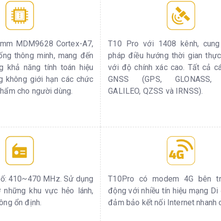
comm MDM9628 Cortex-A7,
T10 Pro với 1408 kênh, cung
hống thông minh, mang đến
pháp điều hướng thời gian thực
g khả năng tính toán hiệu
với độ chính xác cao. Tất cả cá
g không giới hạn các chức
GNSS (GPS, GLONASS, 
phẩm cho người dùng.
GALILEO, QZSS và IRNSS).
 số: 410~470 MHz. Sử dụng
T10Pro có modem 4G bên tr
 những khu vực hẻo lánh,
động với nhiều tín hiệu mạng Di
ông ổn định.
đảm bảo kết nối Internet nhanh 