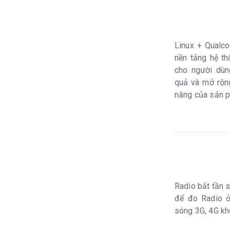
Linux + Qual
nền tảng hệ t
cho người dùn
quả và mở rộn
năng của sản 
Radio bắt tần
để đo Radio ở
sóng 3G, 4G kh