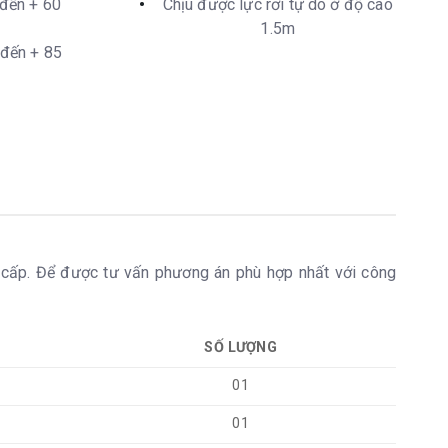
 đến + 60
Chịu được lực rơi tự do ở độ cao
1.5m
 đến + 85
cấp. Để được tư vấn phương án phù hợp nhất với công
SỐ LƯỢNG
01
01