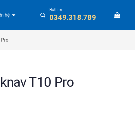
Hotline
ên hệ
0349.318.789
 Pro
knav T10 Pro