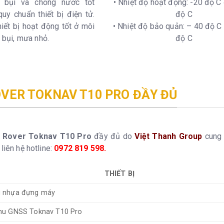
 bụi và chống nước tốt
• Nhiệt độ hoạt động: -20 độ C
quy chuẩn thiết bị điện tử.
độ C
hiết bị hoạt động tốt ở môi
• Nhiệt độ bảo quản: – 40 độ C
 bụi, mưa nhỏ.
độ C
OVER TOKNAV T10 PRO ĐẦY ĐỦ
 Rover Toknav T10 Pro
đầy đủ do
Việt Thanh Group
cung 
liên hệ hotline:
0972 819 598
.
THIẾT BỊ
 nhựa đựng máy
hu GNSS Toknav T10 Pro