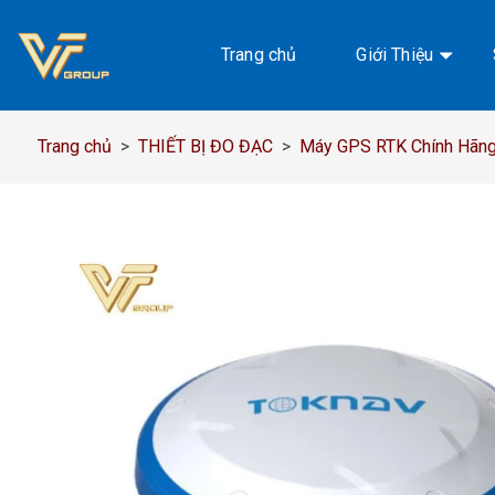
Chuyển
đến
Trang chủ
Giới Thiệu
nội
dung
Trang chủ
>
THIẾT BỊ ĐO ĐẠC
>
Máy GPS RTK Chính Hãng,