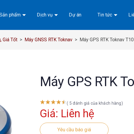
Sản phẩm
Dịch vụ
Dự án
Tin tức
Li
 Giá Tốt
>
Máy GNSS RTK Toknav
>
Máy GPS RTK Toknav T10
Máy GPS RTK To
( 5 đánh giá của khách hàng)
Giá: Liên hệ
Yêu cầu báo giá