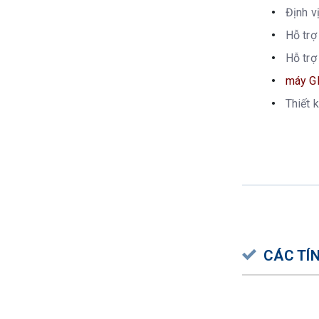
Định v
Hỗ trợ
Hỗ trợ
máy G
Thiết 
CÁC TÍ