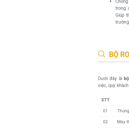
Chống
trong 
Giúp t
trường
BỘ R
Dưới đây là
bộ
việc, quý khách 
STT
01
Thùng
02
Máy t