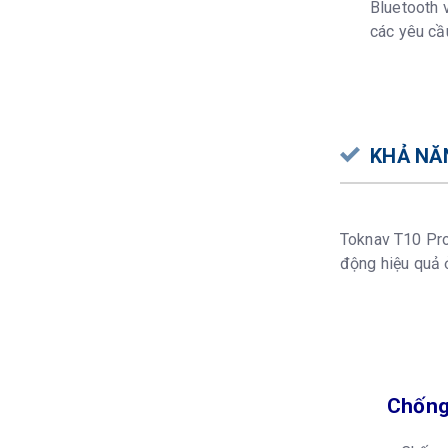
Bluetooth 
các yêu cầu
KHẢ NĂ
Toknav T10 Pr
động hiệu quả ở
Chống