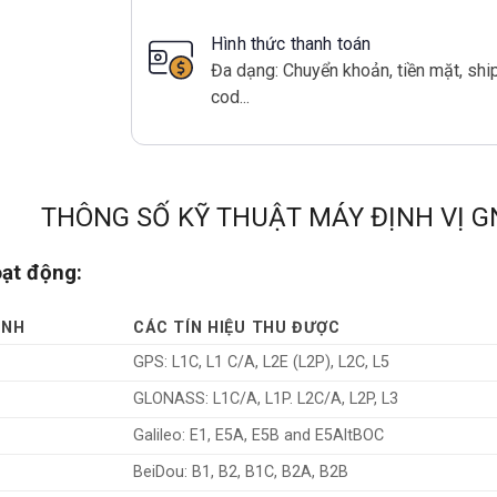
Hình thức thanh toán
Đa dạng: Chuyển khoản, tiền mặt, shi
cod...
THÔNG SỐ KỸ THUẬT MÁY ĐỊNH VỊ G
ạt động:
INH
CÁC TÍN HIỆU THU ĐƯỢC
GPS: L1C, L1 C/A, L2E (L2P), L2C, L5
GLONASS: L1C/A, L1P. L2C/A, L2P, L3
Galileo: E1, E5A, E5B and E5AltBOC
BeiDou: B1, B2, B1C, B2A, B2B