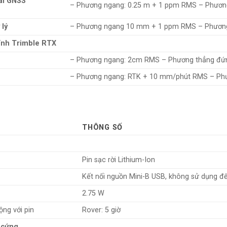
al GNSS
– Phương ngang: 0.25 m + 1 ppm RMS – Phươn
 lý
– Phương ngang 10 mm + 1 ppm RMS – Phươn
hỉnh Trimble RTX
– Phương ngang: 2cm RMS – Phương thẳng đứng
– Phương ngang: RTK + 10 mm/phút RMS – Ph
THÔNG SỐ
Pin sạc rời Lithium-Ion
Kết nối nguồn Mini-B USB, không sử dụng đ
2.75 W
ộng với pin
Rover: 5 giờ
 cứng