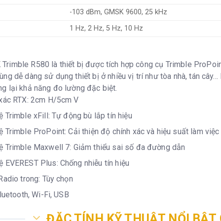
-103 dBm, GMSK 9600, 25 kHz
1 Hz, 2 Hz, 5 Hz, 10 Hz
rimble R580 là thiết bị được tích hợp công cụ Trimble ProPoi
ng dễ dàng sử dụng thiết bị ở nhiều vị trí như tòa nhà, tán cây...
g lại khả năng đo lường đặc biệt.
 xác RTX: 2cm H/5cm V
 Trimble xFill: Tự động bù lắp tín hiệu
 Trimble ProPoint: Cải thiện độ chính xác và hiệu suất làm việc (
 Trimble Maxwell 7: Giảm thiểu sai số đa đường dẫn
 EVEREST Plus: Chống nhiễu tín hiệu
Radio trong: Tùy chọn
Bluetooth, Wi-Fi, USB
ĐẶC TÍNH KỸ THUẬT NỔI BẬT