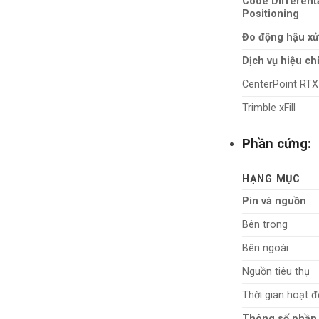
Code Different
Positioning
Đo động hậu xử
Dịch vụ hiệu c
CenterPoint RTX
Trimble xFill
Phần cứng:
HẠNG MỤC
Pin và nguồn
Bên trong
Bên ngoài
Nguồn tiêu thụ
Thời gian hoạt đ
Thông số phần