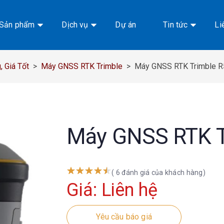
Sản phẩm
Dịch vụ
Dự án
Tin tức
Li
 Giá Tốt
>
Máy GNSS RTK Trimble
>
Máy GNSS RTK Trimble 
Máy GNSS RTK T
( 6 đánh giá của khách hàng)
Giá: Liên hệ
Yêu cầu báo giá