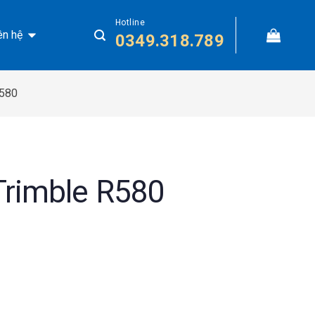
Hotline
ên hệ
0349.318.789
R580
rimble R580