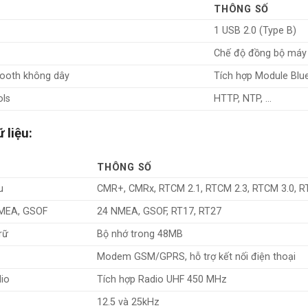
THÔNG SỐ
1 USB 2.0 (Type B)
Chế độ đồng bộ máy 
tooth không dây
Tích hợp Module Blu
ols
HTTP, NTP, …
 liệu:
THÔNG SỐ
u
CMR+, CMRx, RTCM 2.1, RTCM 2.3, RTCM 3.0, RT
NMEA, GSOF
24 NMEA, GSOF, RT17, RT27
rữ
Bộ nhớ trong 48MB
Modem GSM/GPRS, hỗ trợ kết nối điện thoại
dio
Tích hợp Radio UHF 450 MHz
12.5 và 25kHz