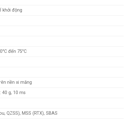
ể khởi động
40°C đến 75°C
trên nền xi măng
: 40 g, 10 ms
Dou, QZSS), MSS (RTX), SBAS