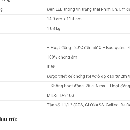
ng
Đèn LED thông tin trạng thái Phím On/Off đ
14.0 cm x 11.4 cm
1.08 kg
– Hoạt động: -20°C đến 55°C – Bảo quản: -
100% chống ẩm
IP65
Được thiết kế chống rơi vỡ ở độ cao từ 2m 
– Không hoạt động: 75 g, 6 ms – Hoạt động
MIL-STD-810G
Tần số: L1/L2 (GPS, GLONASS, Galileo, Bei
lưu trữ: