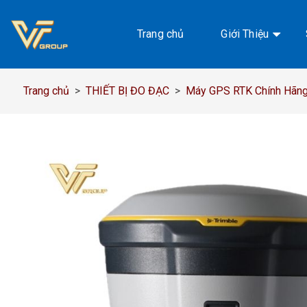
Chuyển
đến
Trang chủ
Giới Thiệu
nội
dung
Trang chủ
>
THIẾT BỊ ĐO ĐẠC
>
Máy GPS RTK Chính Hãng,