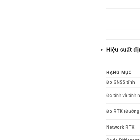
Hiệu suất đị
HẠNG MỤC
Đo GNSS tĩnh
Đo tĩnh và tĩnh 
Đo RTK (Đường
Network RTK