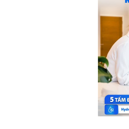
7 loại nước sử
Điện áp sử dụ
Công suất tiêu
Nhiệt độ nước 
Chất lượng nư
Áp suất nước 
Tiêu chuẩn chấ
Chất lượng nướ
Xuất xứ