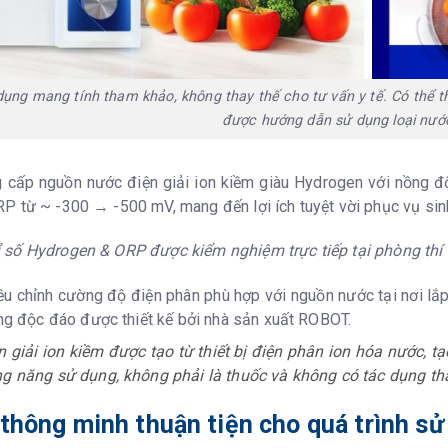
ụng mang tính tham khảo, không thay thế cho tư vấn y tế. Có thể t
được hướng dẫn sử dụng loại nướ
cấp nguồn nước điện giải ion kiềm giàu Hydrogen với nồng độ
P từ ~ -300 → -500 mV, mang đến lợi ích tuyệt vời phục vụ sin
số Hydrogen & ORP được kiểm nghiệm trực tiếp tại phòng thí
ều chỉnh cường độ điện phân phù hợp với nguồn nước tại nơi lắ
ăng độc đáo được thiết kế bởi nhà sản xuất ROBOT.
 giải ion kiềm được tạo từ thiết bị điện phân ion hóa nước, 
g năng sử dụng, không phải là thuốc và không có tác dụng th
thông minh thuận tiện cho quá trình sử