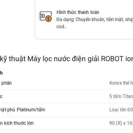
Hình thức thanh toán
Đa dạng: Chuyển khoản, tiền mặt, shi
cod...
kỹ thuật Máy lọc nước điện giải ROBOT i
nh
n phân
Korea thế 
ực
5 tấm Tita
mặt phủ Platinum/tấm
Loại lớn 6
n kích thước lớn
90 (R) x 1