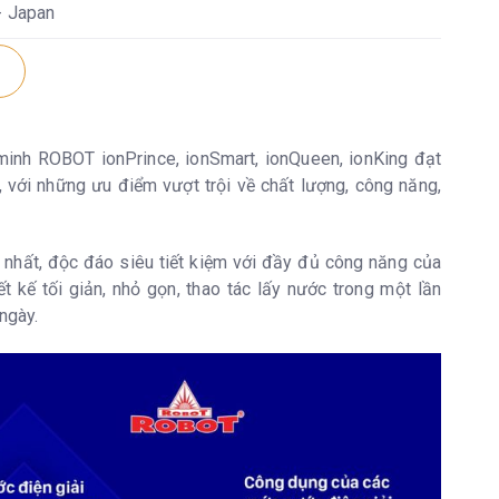
- Japan
rong máy Tặng thêm bộ xử lý EcoPureTW 2 lõi (tùy thời
n mãi)
minh ROBOT ionPrince, ionSmart, ionQueen, ionKing đạt
, với những ưu điểm vượt trội về chất lượng, công năng,
 - 12 tháng (4000 lít) Lõi khác: 12 tháng (8000 lít) Lõi UF:
g (12000 lít)
 nhất, độc đáo siêu tiết kiệm với đầy đủ công năng của
t/h (tùy áp lực nước tại nguồn cấp vào máy)
kế tối giản, nhỏ gọn, thao tác lấy nước trong một lần
ngày.
ấy nước ion kiềm thì vòi phụ sẽ ra nước ion axit & ngược
ra vòi phụ sử dụng được tùy nhu cầu công năng (không