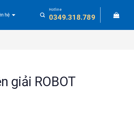
Hotline
ên hệ
0349.318.789
ện giải ROBOT