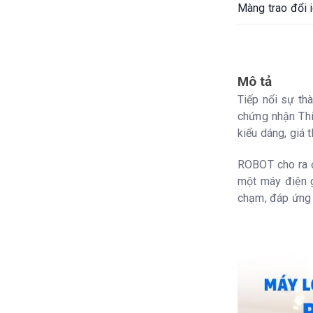
Màng trao đổi i
Công nghệ lọc
Hệ thống lọc
Mô tả
Tiếp nối sự th
chứng nhận Thi
Tuổi thọ lõi lọc
kiểu dáng, giá t
ROBOT cho ra đ
Lưu lượng nước
một máy điện g
chạm, đáp ứng 
Tỉ lệ lấy nước
Bộ vi mạch thô
Cảnh báo an to