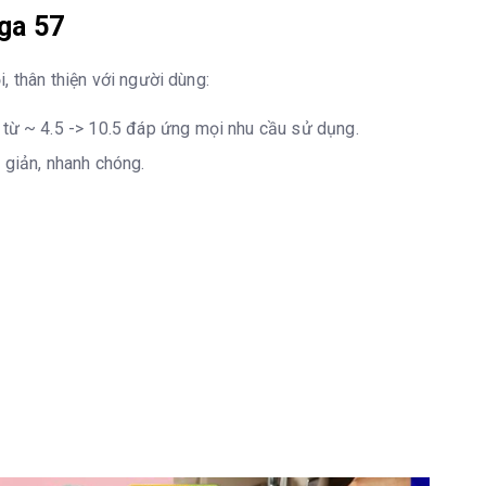
iệt Nam
ga 57
, thân thiện với người dùng:
 từ ~ 4.5 -> 10.5 đáp ứng mọi nhu cầu sử dụng.
 giản, nhanh chóng.
o tường - Sang trọng - Tinh tế
 x 355 mm