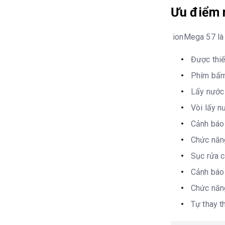
Ưu điểm 
Bảo hành
ionMega 57 là M
6 năm cho buồ
Được thiế
2 năm cho sản
Phím bấm 
Lấy nước 
Thiết kế và t
Vòi lấy n
Thiết kế
Cảnh báo 
Chức năng
Kích thước (D
Sục rửa 
Trọng lượng s
Cảnh báo 
Chức năng
Tự thay t