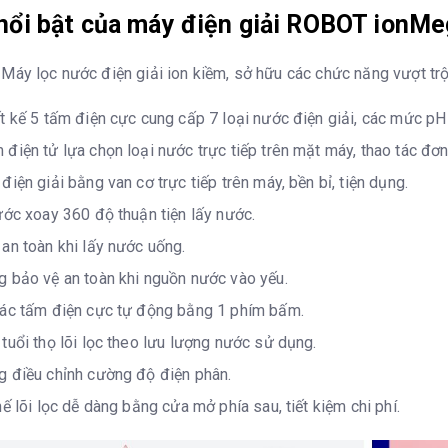
ROBOT – V
nổi bật của máy điện giải ROBOT ionMe
áy lọc nước điện giải ion kiềm, sở hữu các chức năng vượt trội
ng điện phân
t kế 5 tấm điện cực cung cấp 7 loại nước điện giải, các mức pH
 phẩm
điện tử lựa chọn loại nước trực tiếp trên mặt máy, thao tác đơn
điện giải bằng van cơ trực tiếp trên máy, bền bỉ, tiện dụng.
rọng lượng
ước xoay 360 độ thuận tiện lấy nước.
Để bàn/ tre
an toàn khi lấy nước uống.
 bảo vệ an toàn khi nguồn nước vào yếu.
xRxC) mm
240 x 195
các tấm điện cực tự động bằng 1 phím bấm.
ản phẩm (không có nước)
6.2 kg
tuổi thọ lõi lọc theo lưu lượng nước sử dụng.
 điều chỉnh cường độ điện phân.
hế lõi lọc dễ dàng bằng cửa mở phía sau, tiết kiệm chi phí.