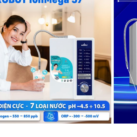
 dụng
4 mức ion k
4.5/5.5 Nướ
ng
220 - 240V
 thụ
Max 150W
vào
5 -> 380C
ớc nguồn vào
Nước máy 
đầu vào
2.5 -> 5kg
t lượng máy
TCVN 1197
c lọc
Quy chuẩn 
Vòi inox 36
trao đổi S