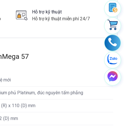
Hỗ trợ kỹ thuật
p
Hỗ trợ kỹ thuật miễn phí 24/7
onMega 57
hệ mới
nium phủ Platinum, đúc nguyên tấm phẳng
0 (R) x 110 (D) mm
62 (D) mm