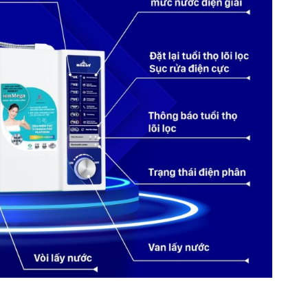
iềm: pH ~ 8.5/9.0/10.0/10.5 2 mức ion axit: pH ~
c lọc trung tính: pH ~ 7.0
; 50/60Hz
TDS 30 ->300ppm
/cm2
8:2017/ BKHCN
quốc gia nước uống trực tiếp QCVN 6-1: 2010/ Bộ Y Tế
0° + Bộ điện phân + Lõi lọc sản xuất tại Korea Màng
umitomo - Japan Sản phẩm được lắp ráp tại Nhà Máy