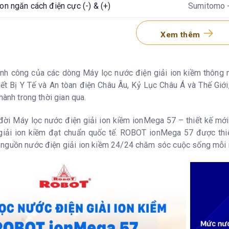
on ngăn cách điện cực (-) & (+)
Sumitomo 
UF Korea
Xem thêm
2 lõi lọc t
điểm khuyế
ành công của các dòng Máy lọc nước điện giải ion kiềm thông 
ết Bị Y Tế và An tòan điện Châu Âu, Kỷ Lục Châu Á và Thế Giới
Lõi số 1: 6
hành trong thời gian qua.
18 -24 thán
ời Máy lọc nước điện giải ion kiềm ionMega 57 – thiết kế mới
 tối đa
60 - 180 lí
iải ion kiềm đạt chuẩn quốc tế. ROBOT ionMega 57 được thiết 
nguồn nước điện giải ion kiềm 24/24 chăm sóc cuộc sống mỗi 
100%, nếu l
lại. Nước 
uống)
ng minh công suất cao
Có
àn khi lấy nước
Có