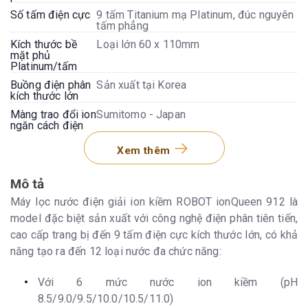
Số tấm điện cực
9 tấm Titanium mạ Platinum, đúc nguyên
tấm phẳng
Kích thước bề
Loại lớn 60 x 110mm
mặt phủ
Platinum/tấm
Buồng điện phân
Sản xuất tại Korea
kích thước lớn
Màng trao đổi ion
Sumitomo - Japan
ngăn cách điện
cực (-) & (+)
Xem thêm
Công nghệ lọc
UF Korea
Hệ thống lọc
4 lõi lọc lớn 10”, tặng thêm bộ xử lý
Mô tả
ecoPureTW 2 cấp (tùy thời điểm khuyến
mãi)
Máy lọc nước điện giải ion kiềm ROBOT ionQueen 912 là
Tuổi thọ lõi lọc
Lõi số 1: 6 - 12 tháng (4000 lít) Lõi khác:
model đặc biệt sản xuất với công nghệ điện phân tiên tiến,
12 tháng (8000 lít) Lõi UF: 18 -24 tháng
cao cấp trang bị đến 9 tấm điện cực kích thước lớn, có khả
(12000 lít)
năng tạo ra đến 12 loại nước đa chức năng:
Lưu lượng nước
60 - 180 lít/h (tùy áp lực nước tại nguồn
tối đa
cấp vào máy)
Với 6 mức nước ion kiềm (pH
Tỉ lệ lấy nước
100%, Nếu lấy Nước ion kiềm thì vòi phụ
sẽ ra nước ion axit & ngược lại. Nước ra
8.5/9.0/9.5/10.0/10.5/11.0)
vòi phụ sử dụng được tùy nhu cầu công