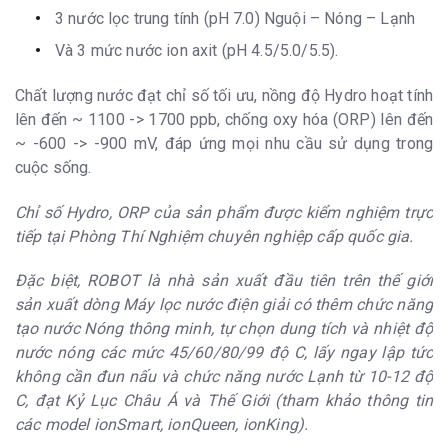
năng (không uống)
3 nước lọc trung tính (pH 7.0) Nguội – Nóng – Lạnh
Công nghệ vi
RMC - màn hình LCD đa năng, ưu việt
Và 3 mức nước ion axit (pH 4.5/5.0/5.5).
điều khiển RMC
Loại màn hình
Hiển thị đa năng, thân thiện dễ sử dụng,
Chất lượng nước đạt chỉ số tối ưu, nồng độ Hydro hoạt tính
LCD
đa ngôn ngữ (mặc định tiếng Việt, Anh)
lên đến ~ 1100 -> 1700 ppb, chống oxy hóa (ORP) lên đến
Thông báo hoạt
Việt & Anh
động máy bằng
~ -600 -> -900 mV, đáp ứng mọi nhu cầu sử dụng trong
giọng nói
cuộc sống.
12 loại nước sử
6 mức ion kiềm: pH
dụng
8.5/9.0/9.5/10.0/10.5/11.0 3 mức ion
Chỉ số Hydro, ORP của sản phẩm được kiểm nghiệm trực
axit: pH 4.5/5.0/5.5 3 nước lọc trung tính:
pH 7.0 (Nóng thông minh/ Nguội / Lạnh)
tiếp tại Phòng Thí Nghiệm chuyên nghiệp cấp quốc gia.
Nhiệt độ nước
Tùy chọn 450 / 600 / 800 / 990C
nóng
Đặc biệt, ROBOT là nhà sản xuất đầu tiên trên thế giới
Nhiệt độ và dung
100C - 120C; 2 lít
sản xuất dòng Máy lọc nước điện giải có thêm chức năng
tích bình chứa
tạo nước Nóng thông minh, tự chọn dung tích và nhiệt độ
nước lạnh
nước nóng các mức 45/60/80/99 độ C, lấy ngay lập tức
Nguyên lý làm
Máy nén và gas R134 (không sử dụng
không cần đun nấu và chức năng nước Lạnh từ 10-12 độ
lạnh
chip lạnh)
C, đạt Kỷ Lục Châu Á và Thế Giới (tham khảo thông tin
Nguyên lý làm
Công nghệ QuikHEAT - Nóng thông minh
nóng
các model ionSmart, ionQueen, ionKing).