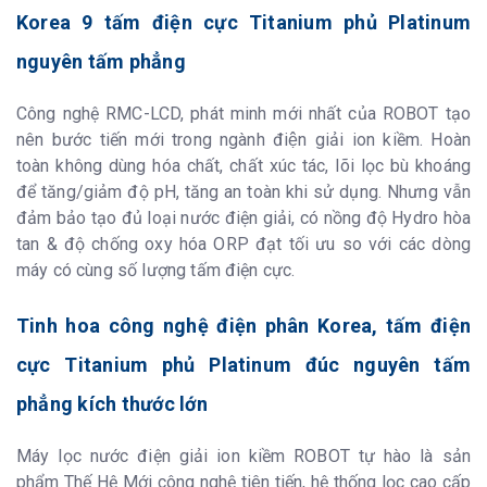
2 năm cho sản
Korea 9 tấm điện cực Titanium phủ Platinum
phẩm
nguyên tấm phẳng
Thiết kế và trọng lượng
Công nghệ RMC-LCD, phát minh mới nhất của ROBOT tạo
Thiết kế
Để bàn - Sang trọng - tinh tế
nên bước tiến mới trong ngành điện giải ion kiềm. Hoàn
Kích thước
527 x 260 x 520
toàn không dùng hóa chất, chất xúc tác, lõi lọc bù khoáng
(DxRxC) mm
để tăng/giảm độ pH, tăng an toàn khi sử dụng. Nhưng vẫn
Trọng lượng sản
23 kg
phẩm (không có
đảm bảo tạo đủ loại nước điện giải, có nồng độ Hydro hòa
nước)
tan & độ chống oxy hóa ORP đạt tối ưu so với các dòng
máy có cùng số lượng tấm điện cực.
Tinh hoa công nghệ điện phân Korea, tấm điện
cực Titanium phủ Platinum đúc nguyên tấm
phẳng kích thước lớn
Máy lọc nước điện giải ion kiềm ROBOT tự hào là sản
phẩm Thế Hệ Mới công nghệ tiên tiến, hệ thống lọc cao cấp