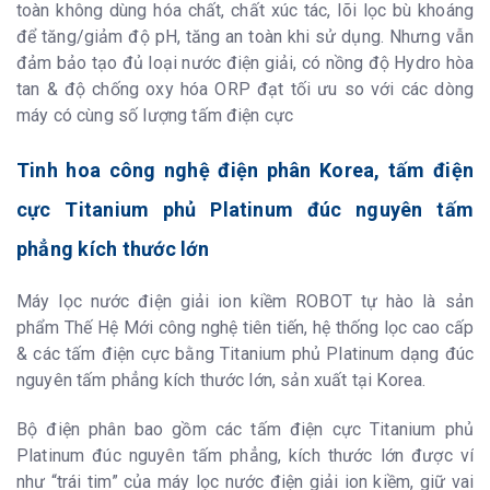
toàn không dùng hóa chất, chất xúc tác, lõi lọc bù khoáng
(DxRxC) mm
để tăng/giảm độ pH, tăng an toàn khi sử dụng. Nhưng vẫn
Trọng lượng sản
10 kg
phẩm (không có
đảm bảo tạo đủ loại nước điện giải, có nồng độ Hydro hòa
nước)
tan & độ chống oxy hóa ORP đạt tối ưu so với các dòng
máy có cùng số lượng tấm điện cực
Tinh hoa công nghệ điện phân Korea, tấm điện
cực Titanium phủ Platinum đúc nguyên tấm
phẳng kích thước lớn
Máy lọc nước điện giải ion kiềm ROBOT tự hào là sản
phẩm Thế Hệ Mới công nghệ tiên tiến, hệ thống lọc cao cấp
& các tấm điện cực bằng Titanium phủ Platinum dạng đúc
nguyên tấm phẳng kích thước lớn, sản xuất tại Korea.
Bộ điện phân bao gồm các tấm điện cực Titanium phủ
Platinum đúc nguyên tấm phẳng, kích thước lớn được ví
như “trái tim” của máy lọc nước điện giải ion kiềm, giữ vai