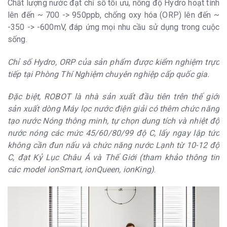
Chất lượng nước đạt chỉ số tối ưu, nồng độ Hydro hoạt tính
Loại màn hình
Hiển thị đa năng, thân thiện dễ sử dụng,
lên đến ~ 700 -> 950ppb, chống oxy hóa (ORP) lên đến ~
LCD
đa ngôn ngữ (mặc định tiếng Việt, Anh)
-350 -> -600mV, đáp ứng mọi nhu cầu sử dụng trong cuộc
Thông báo hoạt
Việt & Anh
động máy bằng
sống.
giọng nói
10 loại nước sử
5 mức ion kiềm: pH
Chỉ số Hydro, ORP của sản phẩm được kiểm nghiệm trực
dụng
8.5/9.0/9.5/10.0/10.5 3 mức ion axit: pH
tiếp tại Phòng Thí Nghiệm chuyên nghiệp cấp quốc gia.
4.5/5.0/5.5 2 nước lọc trung tính: pH 7.0
(Nóng thông minh/Nguội)
Đặc biệt, ROBOT là nhà sản xuất đầu tiên trên thế giới
Nhiệt độ nước
Tùy chọn 450 / 600 / 800 / 990C
nóng
sản xuất dòng Máy lọc nước điện giải có thêm chức năng
Nguyên lý làm
Công nghệ QuikHEAT - Nóng thông minh
tạo nước Nóng thông minh, tự chọn dung tích và nhiệt độ
nóng
nước nóng các mức 45/60/80/99 độ C, lấy ngay lập tức
Điện áp sử dụng
220V / 50Hz
không cần đun nấu và chức năng nước Lạnh từ 10-12 độ
Công suất tiêu
Lọc nước điện giải: max 350W Nóng:
C, đạt Kỷ Lục Châu Á và Thế Giới (tham khảo thông tin
thụ
2200W
các model ionSmart, ionQueen, ionKing)
.
Nhiệt độ nước
5 -> 350C
vào
Chất lượng nước
Nước máy TDS 30 > 300ppm
nguồn vào
Áp suất nước
2.5 -> 5kg/cm2