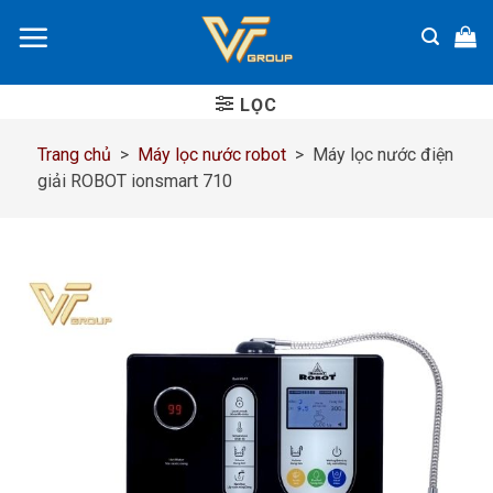
Chuyển
đến
nội
dung
LỌC
Trang chủ
>
Máy lọc nước robot
>
Máy lọc nước điện
giải ROBOT ionsmart 710