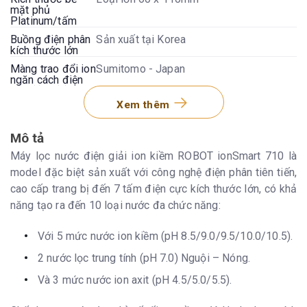
mặt phủ
Platinum/tấm
Buồng điện phân
Sản xuất tại Korea
kích thước lớn
Màng trao đổi ion
Sumitomo - Japan
ngăn cách điện
cực (-) & (+)
Xem thêm
Công nghệ lọc
UF Korea
Hệ thống lọc
2 lõi lọc lớn 10”, tặng thêm bộ xử lý
Mô tả
MaxPureTW 4 cấp (tùy thời điểm khuyến
mãi)
Máy lọc nước điện giải ion kiềm ROBOT ionSmart 710 là
Tuổi thọ lõi lọc
Lõi số 1: 6 - 12 tháng (4000 lít) Lõi khác:
model đặc biệt sản xuất với công nghệ điện phân tiên tiến,
12 tháng (8000 lít) Lõi UF: 18 -24 tháng
cao cấp trang bị đến 7 tấm điện cực kích thước lớn, có khả
(12000 lít)
năng tạo ra đến 10 loại nước đa chức năng:
Lưu lượng nước
60 - 180 lít/h (tùy áp lực nước tại nguồn
tối đa
cấp vào máy)
Với 5 mức nước ion kiềm (pH 8.5/9.0/9.5/10.0/10.5).
Tỉ lệ lấy nước
100%, Nếu lấy Nước ion kiềm thì vòi phụ
sẽ ra nước ion axit & ngược lại. Nước ra
2 nước lọc trung tính (pH 7.0) Nguội – Nóng.
vòi phụ sử dụng được tùy nhu cầu công
năng (không uống)
Và 3 mức nước ion axit (pH 4.5/5.0/5.5).
Công nghệ vi
RMC - màn hình LCD đa năng, ưu việt
điều khiển RMC