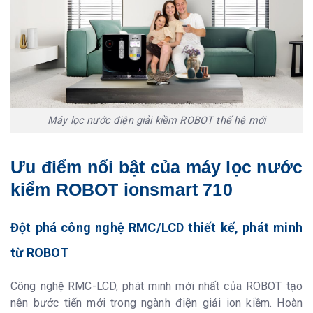
đầu vào
Tiêu chuẩn chất
QCVN 4:2009 / BKHCN
lượng máy
Chất lượng nước
TCQG Nước uống trực tiếp QCVN 6-1:
lọc
2010/ Bộ Y Tế
Thương hiệu
ROBOT
Xuất xứ
- Vòi inox 360° + Bộ điện phân sản xuất
tại Korea - Màng trao đổi ion Sumitomo -
Máy lọc nước điện giải kiềm ROBOT thế hệ mới
Japan - Bộ lọc sản xuất tại KOREA - Sản
phẩm được lắp ráp tại Nhà Máy ROBOT
– Việt Nam
Ưu điểm nổi bật của máy lọc nước
Bảo hành
kiểm ROBOT ionsmart 710
6 năm cho buồng
điện phân
Đột phá công nghệ RMC/LCD thiết kế, phát minh
2 năm cho sản
phẩm
từ ROBOT
Thiết kế và trọng lượng
Công nghệ RMC-LCD, phát minh mới nhất của ROBOT tạo
Thiết kế
Treo tường/ Để bàn - Sang trọng - tinh tế
nên bước tiến mới trong ngành điện giải ion kiềm. Hoàn
Kích thước
243 x 320 x 355