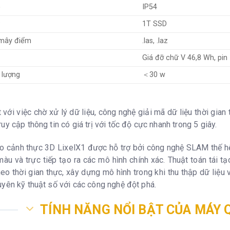
ệ
IP54
1T SSD
mây điểm
.las, .laz
Giá đỡ chữ V 46,8 Wh, pin 
 lượng
＜30 w
t với việc chờ xử lý dữ liệu, công nghệ giải mã dữ liệu thời gi
uy cập thông tin có giá trị với tốc độ cực nhanh trong 5 giây.
ạo cảnh thực 3D LixelX1 được hỗ trợ bởi công nghệ SLAM thế 
u và trực tiếp tạo ra các mô hình chính xác. Thuật toán tái tạ
heo thời gian thực, xây dựng mô hình trong khi thu thập dữ liệu
uyên kỹ thuật số với các công nghệ đột phá.
TÍNH NĂNG NỔI BẬT CỦA MÁY Q