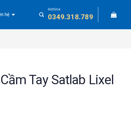
Hotline
ên hệ
0349.318.789
ầm Tay Satlab Lixel