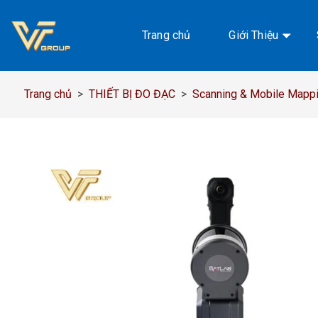
Chuyển
đến
Trang chủ
Giới Thiệu
nội
dung
Trang chủ
>
THIẾT BỊ ĐO ĐẠC
>
Scanning & Mobile Mapp