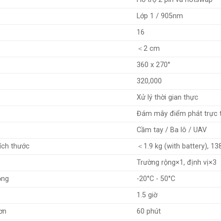
Lớp 1 / 905nm
16
＜2 cm
360 x 270°
320,000
Xử lý thời gian thực
Đám mây điểm phát trực t
Cầm tay / Ba lô / UAV
ích thước
＜1.9 kg (with battery), 
Trường rộng×1, định vị×3
ộng
-20°C - 50°C
1.5 giờ
ơn
60 phút