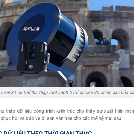
Lixel X1 có thể thu thập một cách tỉ mỉ dữ liệu 3D chính xác của các 
thu thập dữ liệu công trình kiến trúc cho thấy sự xuất hiện m
 phục hồi và bảo vệ di sản văn hóa cho các thế hệ mai sau.
 DỮ LIỆU THEO THỜI GIAN THỰC