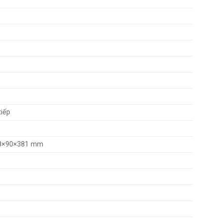
iếp
138×90×381 mm