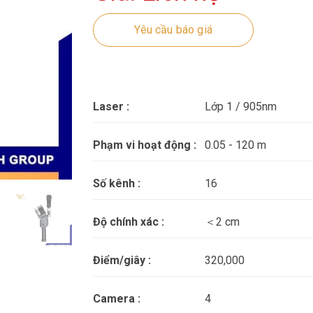
Yêu cầu báo giá
Laser :
Lớp 1 / 905nm
Phạm vi hoạt động :
0.05 - 120 m
Số kênh :
16
Độ chính xác :
＜2 cm
Điểm/giây :
320,000
Camera :
4