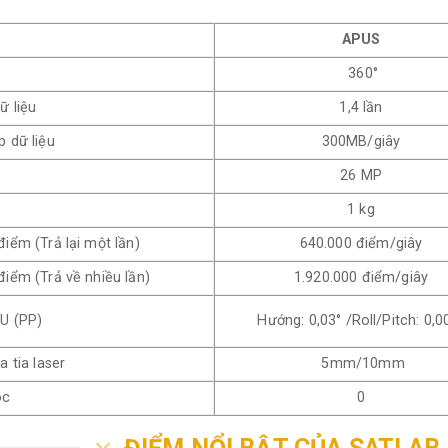
APUS
360°
ữ liệu
1,4 lần
 dữ liệu
300MB/giây
26 MP
1 kg
iểm (Trả lại một lần)
640.000 điểm/giây
iểm (Trả về nhiều lần)
1.920.000 điểm/giây
U (PP)
Hướng: 0,03° /Roll/Pitch: 0,0
 tia laser
5mm/10mm
óc
0