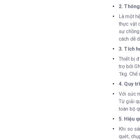
2. Thông
Là một hệ
thực vật 
sự chồng 
cách dễ d
3. Tích h
Thiết bị 
trợ bởi G
1kg. Chế 
4. Quy tr
Với sức m
Từ giải q
toàn bộ q
5. Hiệu q
Khi so sá
quét, chụ