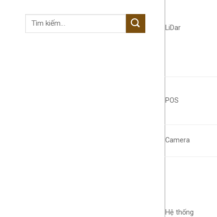
Tìm
LiDar
kiếm:
POS
Camera
Hệ thống