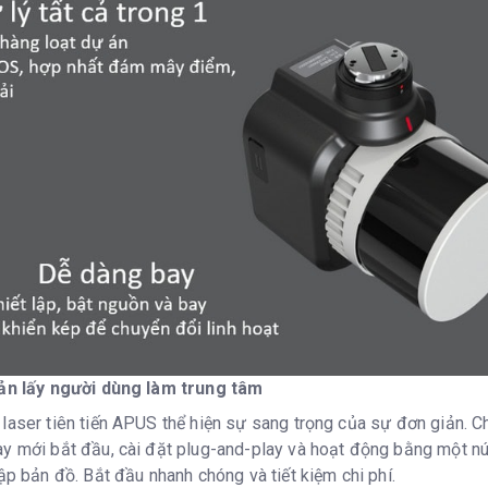
iản lấy người dùng làm trung tâm
laser tiên tiến APUS thể hiện sự sang trọng của sự đơn giản. C
y mới bắt đầu, cài đặt plug-and-play và hoạt động bằng một nút
cập bản đồ. Bắt đầu nhanh chóng và tiết kiệm chi phí.