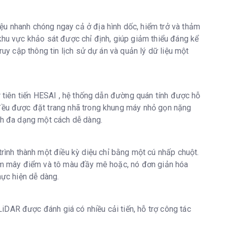
ệu nhanh chóng ngay cả ở địa hình dốc, hiểm trở và thảm
khu vực khảo sát được chỉ định, giúp giảm thiểu đáng kể
ruy cập thông tin lịch sử dự án và quản lý dữ liệu một
r tiên tiến HESAI , hệ thống dẫn đường quán tính được hỗ
 đều được đặt trang nhã trong khung máy nhỏ gọn nặng
ình đa dạng một cách dễ dàng.
nh thành một điều kỳ diệu chỉ bằng một cú nhấp chuột.
 đám mây điểm và tô màu đầy mê hoặc, nó đơn giản hóa
hực hiện dễ dàng.
DAR được đánh giá có nhiều cải tiến, hỗ trợ công tác