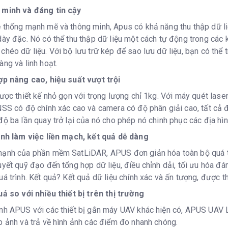
 minh và đáng tin cậy
 thống mạnh mẽ và thông minh, Apus có khả năng thu thập dữ li
dày đặc. Nó có thể thu thập dữ liệu một cách tự động trong các 
chéo dữ liệu. Với bộ lưu trữ kép để sao lưu dữ liệu, bạn có thể t
àng và linh hoạt.
ợp nâng cao, hiệu suất vượt trội
được thiết kế nhỏ gọn với trọng lượng chỉ 1kg. Với máy quét lase
NSS có độ chính xác cao và camera có độ phân giải cao, tất cả
độ ba lần quay trở lại của nó cho phép nó chinh phục các địa h
ình làm việc liền mạch, kết quả dễ dàng
ạnh của phần mềm SatLiDAR, APUS đơn giản hóa toàn bộ quá trì
uyết quỹ đạo đến tổng hợp dữ liệu, điều chỉnh dải, tối ưu hóa
uá trình. Kết quả? Kết quả dữ liệu chính xác và ấn tượng, được t
uả so với nhiều thiết bị trên thị trường
nh APUS với các thiết bị gắn máy UAV khác hiện có, APUS UAV Li
p ảnh và trả về hình ảnh các điểm đo nhanh chóng.