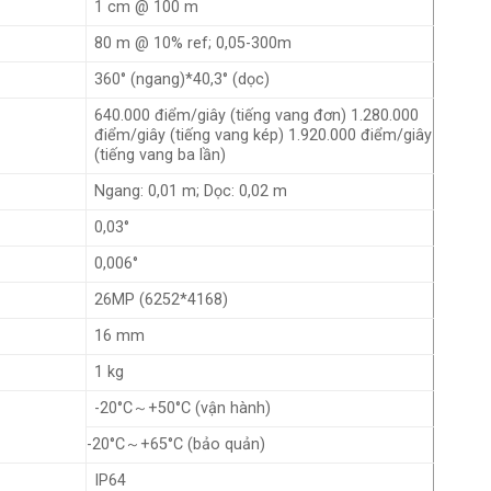
1 cm @ 100 m
80 m @ 10% ref; 0,05-300m
360° (ngang)*40,3° (dọc)
640.000 điểm/giây (tiếng vang đơn) 1.280.000
điểm/giây (tiếng vang kép) 1.920.000 điểm/giây
(tiếng vang ba lần)
Ngang: 0,01 m; Dọc: 0,02 m
0,03°
0,006°
26MP
(6252*4168)
16 mm
1 kg
-20°C～+50°C (vận hành)
-20°C～+65°C (bảo quản)
IP64