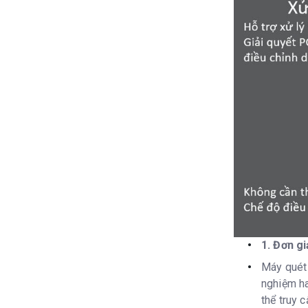
1. Đơn g
Máy quét 
nghiệm ha
thể truy 