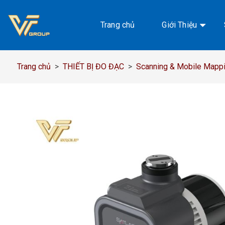
Chuyển
đến
Trang chủ
Giới Thiệu
nội
dung
Trang chủ
>
THIẾT BỊ ĐO ĐẠC
>
Scanning & Mobile Mapp