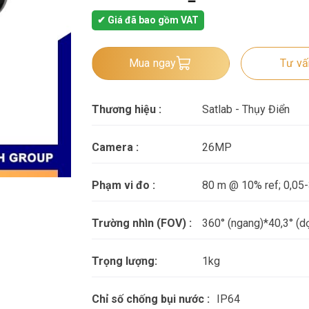
✔ Giá đã bao gồm VAT
Mua ngay
Tư vấn
Thương hiệu :
Satlab - Thụy Điển
Camera :
26MP
Phạm vi đo :
80 m @ 10% ref; 0,0
Trường nhìn (FOV) :
360° (ngang)*40,3° (d
Trọng lượng:
1kg
Chỉ số chống bụi nước :
IP64