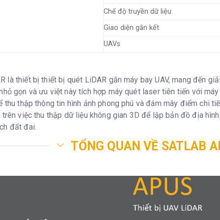
Chế độ truyền dữ liệu
Giao diện gắn kết
UAVs
 là thiết bị thiết bị quét LiDAR gắn máy bay UAV, mang đến gi
nhỏ gọn và ưu việt này tích hợp máy quét laser tiên tiến với m
hể thu thập thông tin hình ảnh phong phú và đám mây điểm chi t
 trên việc thu thập dữ liệu không gian 3D để lập bản đồ địa hìn
ch đất đai.
TỔNG QUAN VỀ SATLAB A