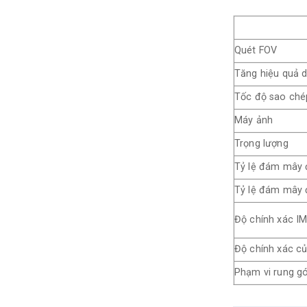
Quét FOV
Tăng hiệu quả d
Tốc độ sao chép
Máy ảnh
Trọng lượng
Tỷ lệ đám mây đ
Tỷ lệ đám mây đ
Độ chính xác IM
Độ chính xác của
Phạm vi rung g