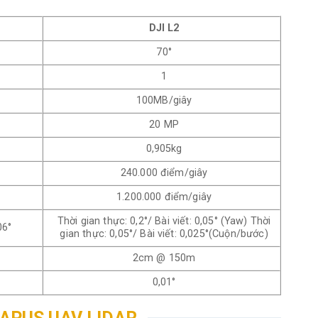
DJI L2
70°
1
100MB/giây
20 MP
0,905kg
240.000 điểm/giây
1.200.000 điểm/giây
Thời gian thực: 0,2°/ Bài viết: 0,05° (Yaw) Thời
06°
gian thực: 0,05°/ Bài viết: 0,025°(Cuộn/bước)
2cm @ 150m
0,01°