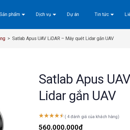
Sản phẩm
Dịch vụ
Dự án
Tin tức
Li
ing
>
Satlab Apus UAV LiDAR – Máy quét Lidar gắn UAV
Satlab Apus UAV
Lidar gắn UAV
( 4 đánh giá của khách hàng)
560.000.000
₫