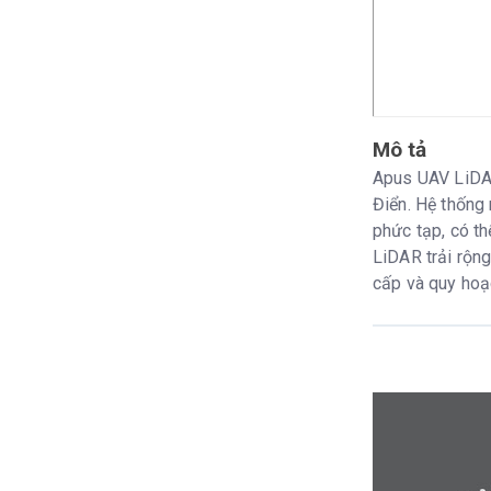
Mô tả
Apus UAV LiDAR
Điển. Hệ thống 
phức tạp, có t
LiDAR trải rộng
cấp và quy hoạ