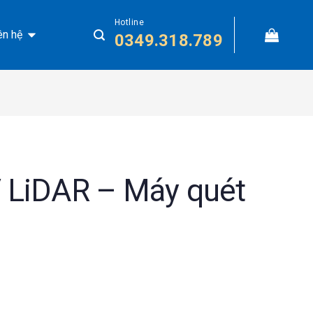
Hotline
ên hệ
0349.318.789
 LiDAR – Máy quét