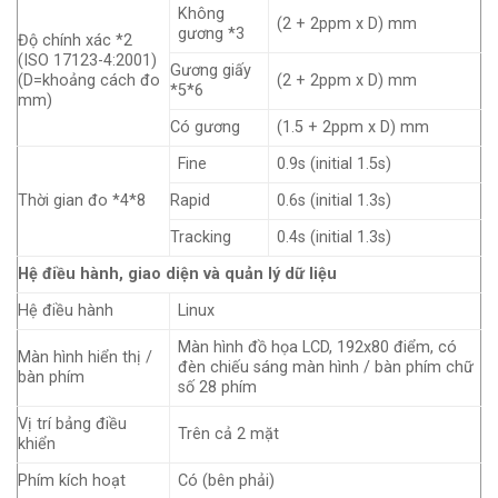
Không
(2 + 2ppm x D) mm
gương *3
Độ chính xác *2
(ISO 17123-4:2001)
Gương giấy
(D=khoảng cách đo
(2 + 2ppm x D) mm
*5*6
mm)
Có gương
(1.5 + 2ppm x D) mm
Fine
0.9s (initial 1.5s)
Thời gian đo *4*8
Rapid
0.6s (initial 1.3s)
Tracking
0.4s (initial 1.3s)
Hệ điều hành, giao diện và quản lý dữ liệu
Hệ điều hành
Linux
Màn hình đồ họa LCD, 192x80 điểm, có
Màn hình hiển thị /
đèn chiếu sáng màn hình / bàn phím chữ
bàn phím
số 28 phím
Vị trí bảng điều
Trên cả 2 mặt
khiển
Phím kích hoạt
Có (bên phải)