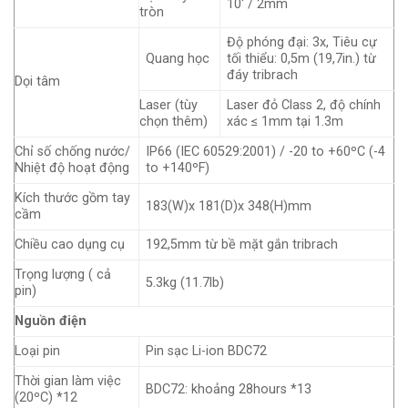
10' / 2mm
tròn
Độ phóng đại: 3x, Tiêu cự
Quang học
tối thiểu: 0,5m (19,7in.) từ
đáy tribrach
Dọi tâm
Laser (tùy
Laser đỏ Class 2, độ chính
chọn thêm)
xác ≤ 1mm tại 1.3m
Chỉ số chống nước/
IP66 (IEC 60529:2001) / -20 to +60ºC (-4
Nhiệt độ hoạt động
to +140ºF)
Kích thước gồm tay
183(W)x 181(D)x 348(H)mm
cầm
Chiều cao dụng cụ
192,5mm từ bề mặt gắn tribrach
Trọng lượng ( cả
5.3kg (11.7lb)
pin)
Nguồn điện
Loại pin
Pin sạc Li-ion BDC72
Thời gian làm việc
BDC72: khoảng 28hours *13
(20ºC) *12