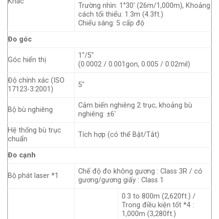
Khác
Trường nhìn: 1°30' (26m/1,000m), Khoảng
cách tối thiểu: 1.3m (4.3ft.)
Chiếu sáng: 5 cấp độ
Đo góc
1"/5"
Góc hiển thị
(0.0002 / 0.001gon, 0.005 / 0.02mil)
Độ chính xác (ISO
5"
17123-3:2001)
Cảm biến nghiêng 2 trục, khoảng bù
Bộ bù nghiêng
nghiêng: ±6'
Hệ thống bù trục
Tích hợp (có thể Bật/Tắt)
chuẩn
Đo cạnh
Chế độ đo không gương : Class 3R / có
Bộ phát laser *1
gương/gương giấy : Class 1
0.3 to 800m (2,620ft.) /
Trong điều kiện tốt *4 :
1,000m (3,280ft.)