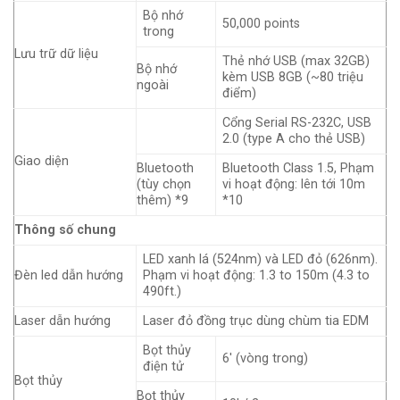
Bộ nhớ
50,000 points
trong
Lưu trữ dữ liệu
Thẻ nhớ USB (max 32GB)
Bộ nhớ
kèm USB 8GB (~80 triệu
ngoài
điểm)
Cổng Serial RS-232C, USB
2.0 (type A cho thẻ USB)
Giao diện
Bluetooth
Bluetooth Class 1.5, Phạm
(tùy chọn
vi hoạt động: lên tới 10m
thêm) *9
*10
Thông số chung
LED xanh lá (524nm) và LED đỏ (626nm).
Đèn led dẫn hướng
Phạm vi hoạt động: 1.3 to 150m (4.3 to
490ft.)
Laser dẫn hướng
Laser đỏ đồng trục dùng chùm tia EDM
Bọt thủy
6′ (vòng trong)
điện tử
Bọt thủy
Bọt thủy