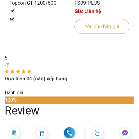
Topcon GT 1200/600
TS09 PLUS
series
1
₫
Giá: Liên hệ
–
6
₫
Yêu cầu báo giá
5
/5
Dựa trên 04 (các) xếp hạng
Đánh giá
100%
Review