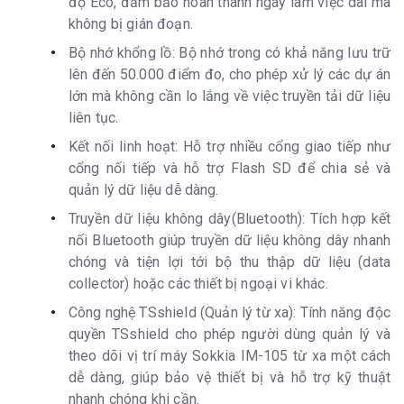
độ Eco, đảm bảo hoàn thành ngày làm việc dài mà
không bị gián đoạn.
Bộ nhớ khổng lồ: Bộ nhớ trong có khả năng lưu trữ
lên đến 50.000 điểm đo, cho phép xử lý các dự án
lớn mà không cần lo lắng về việc truyền tải dữ liệu
liên tục.
Kết nối linh hoạt: Hỗ trợ nhiều cổng giao tiếp như
cổng nối tiếp và hỗ trợ Flash SD để chia sẻ và
quản lý dữ liệu dễ dàng.
Truyền dữ liệu không dây(Bluetooth): Tích hợp kết
nối Bluetooth giúp truyền dữ liệu không dây nhanh
chóng và tiện lợi tới bộ thu thập dữ liệu (data
collector) hoặc các thiết bị ngoại vi khác.
Công nghệ TSshield (Quản lý từ xa): Tính năng độc
quyền TSshield cho phép người dùng quản lý và
theo dõi vị trí máy Sokkia IM-105 từ xa một cách
dễ dàng, giúp bảo vệ thiết bị và hỗ trợ kỹ thuật
nhanh chóng khi cần.