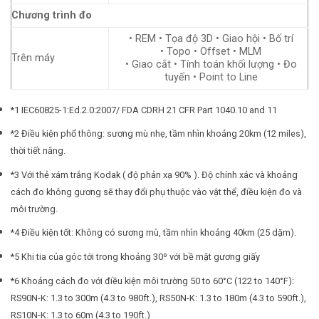
Chương trình đo
• REM • Tọa độ 3D • Giao hội • Bố trí
• Topo • Offset • MLM
Trên máy
• Giao cắt • Tính toán khối lượng • Đo
tuyến • Point to Line
*1 IEC60825-1:Ed.2.0:2007/ FDA CDRH 21 CFR Part 1040.10 and 11
*2 Điều kiện phổ thông: sương mù nhẹ, tầm nhìn khoảng 20km (12 miles),
thời tiết nắng.
*3 Với thẻ xám trắng Kodak ( độ phản xạ 90% ). Độ chính xác và khoảng
cách đo không gương sẽ thay đổi phụ thuộc vào vật thể, điều kiện đo và
môi trường.
*4 Điều kiện tốt: Không có sương mù, tầm nhìn khoảng 40km (25 dặm).
*5 Khi tia của góc tới trong khoảng 30º với bề mặt gương giấy
*6 Khoảng cách đo với điều kiện môi trường 50 to 60°C (122 to 140°F):
RS90N-K: 1.3 to 300m (4.3 to 980ft.), RS50N-K: 1.3 to 180m (4.3 to 590ft.),
RS10N-K: 1.3 to 60m (4.3 to 190ft.)