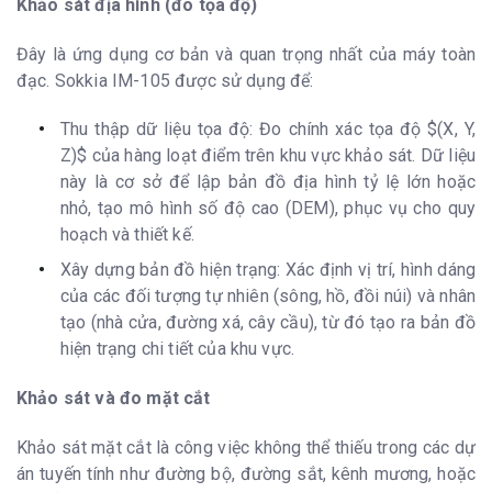
Khảo sát địa hình (đo tọa độ)
Đây là ứng dụng cơ bản và quan trọng nhất của máy toàn
đạc. Sokkia IM-105 được sử dụng để:
Thu thập dữ liệu tọa độ: Đo chính xác tọa độ $(X, Y,
Z)$ của hàng loạt điểm trên khu vực khảo sát. Dữ liệu
này là cơ sở để lập bản đồ địa hình tỷ lệ lớn hoặc
nhỏ, tạo mô hình số độ cao (DEM), phục vụ cho quy
hoạch và thiết kế.
Xây dựng bản đồ hiện trạng: Xác định vị trí, hình dáng
của các đối tượng tự nhiên (sông, hồ, đồi núi) và nhân
tạo (nhà cửa, đường xá, cây cầu), từ đó tạo ra bản đồ
hiện trạng chi tiết của khu vực.
Khảo sát và đo mặt cắt
Khảo sát mặt cắt là công việc không thể thiếu trong các dự
án tuyến tính như đường bộ, đường sắt, kênh mương, hoặc