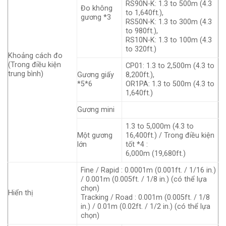
RS90N-K: 1.3 to 500m (4.3
Đo không
to 1,640ft.),
gương *3
RS50N-K: 1.3 to 300m (4.3
to 980ft.),
RS10N-K: 1.3 to 100m (4.3
to 320ft.)
Khoảng cách đo
(Trong điều kiện
CP01: 1.3 to 2,500m (4.3 to
trung bình)
Gương giấy
8,200ft.),
*5*6
OR1PA: 1.3 to 500m (4.3 to
1,640ft.)
Gương mini
1.3 to 5,000m (4.3 to
Một gương
16,400ft.) / Trong điều kiện
lớn
tốt *4 :
6,000m (19,680ft.)
Fine / Rapid : 0.0001m (0.001ft. / 1/16 in.)
/ 0.001m (0.005ft. / 1/8 in.) (có thể lựa
chọn)
Hiển thị
Tracking / Road : 0.001m (0.005ft. / 1/8
in.) / 0.01m (0.02ft. / 1/2 in.) (có thể lựa
chọn)