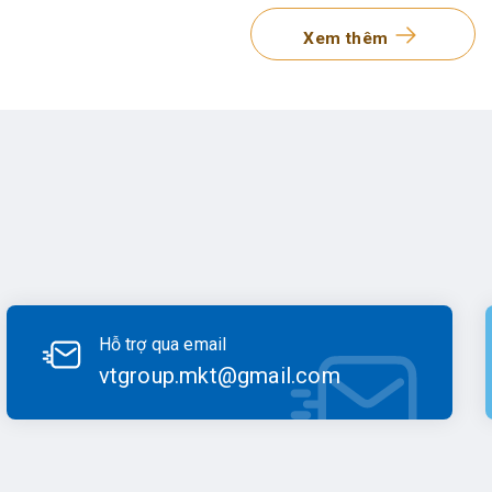
Xem thêm
 Sokkia
Hỗ trợ qua email
vtgroup.mkt@gmail.com
 Sokkia phục vụ công trình khảo sát, đo lường, xây dựng của Sok
, máy thủy bình… Các sản phẩm Sokkia dành cho công nghiệp c
ng nghiệp 3-DIM, ứng dụng liên kết công nghiệp.
 mặt tại thị trường Việt Nam, các sản phẩm máy trắc địa Sokkia