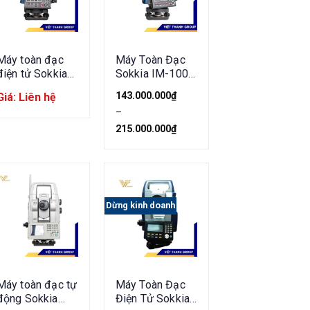
Máy toàn đạc
Máy Toàn Đạc
điện tử Sokkia
Sokkia IM-100
IM-52
Series (IM101,
143.000.000
₫
Giá: Liên hệ
IM102, IM103,
–
IM105)
215.000.000
₫
Dừng kinh doanh
Máy toàn đạc tự
Máy Toàn Đạc
động Sokkia
Điện Tử Sokkia