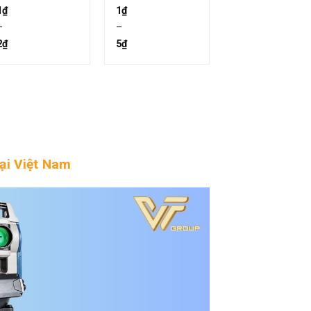
NET05AXII /
CX Series
1
₫
1
₫
NET1AXII
–
–
2
₫
5
₫
ại Việt Nam