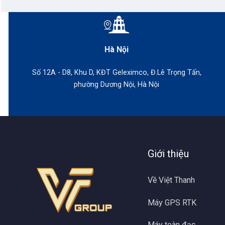
đã xây dựng 
Đặc điể
Hà Nội
Máy toàn đ
năng hàng đầ
Số 12A - D8, Khu D, KĐT Geleximco, Đ.Lê Trọng Tấn,
phường Dương Nội, Hà Nội
Giới thiệu
Về Việt Thanh
Máy GPS RTK
Máy toàn đạc