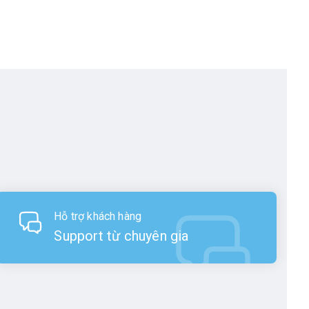
Hỗ trợ khách hàng
Support từ chuyên gia
kia là máy thu thập dữ liệu, máy kinh vĩ,
ủa Sokkia là máy toàn đạc công nghiệp,
 đã được đón nhận và đánh giá cao. Sokkia