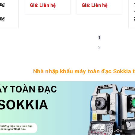
M-52,
series (Sokkia
1200/600
0
₫
Giá: Liên hệ
Giá: Liên hệ
FX201, Sokkia
series
FX202)
0
₫
1
2
Nhà nhập khẩu máy toàn đạc Sokkia t