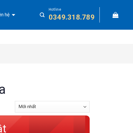
Hotline
ên hệ
0349.318.789
a
ật