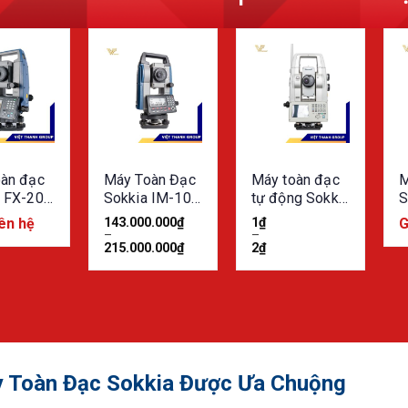
oàn đạc
Máy Toàn Đạc
Máy toàn đạc
M
a FX-200
Sokkia IM-100
tự động Sokkia
S
 (Sokkia
Series (IM101,
NET05AXII /
1
iên hệ
143.000.000
₫
1
₫
G
 Sokkia
IM102, IM103,
NET1AXII
s
–
–
215.000.000
₫
2
₫
)
IM105)
 Toàn Đạc Sokkia Được Ưa Chuộng