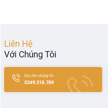
Liên Hệ
Với Chúng Tôi
Thương hiệu
Gọi cho chúng tôi
0349.318.789
Các sản phẩm
máy toàn đạc
phần mềm cô
Kể từ khi có