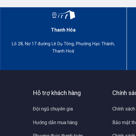
uy tín với chất lượng cao của sản phẩm và dịch vụ hỗ trợ khách
m nổi bật của máy toàn đạc Sokkia
Thanh Hóa
ạc Sokkia
sở hữu thiết kế chắc chắn, dễ sử dụng. Ngoài ra, thiết
u thị trường.
Lô 28, Nơ 17 đường Lê Dụ Tông, Phường Hạc Thành,
Thanh Hoá
Hỗ trợ khách hàng
Chính sá
Đội ngũ chuyên gia
Chính sách
Hướng dẫn mua hàng
Bảo mật th
Phương thức thanh toán
Chính sách