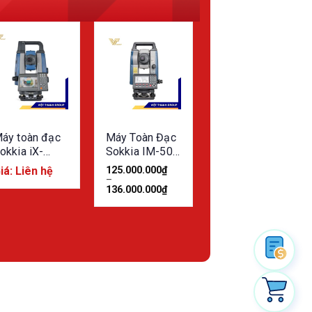
áy toàn đạc
Máy Toàn Đạc
okkia iX-
Sokkia IM-50
200/600
Series (IM-52,
iá: Liên hệ
125.000.000
₫
eries
IM-55)
–
136.000.000
₫