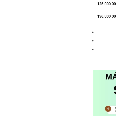
Series (I
125.000.00
IM-55)
–
136.000.00