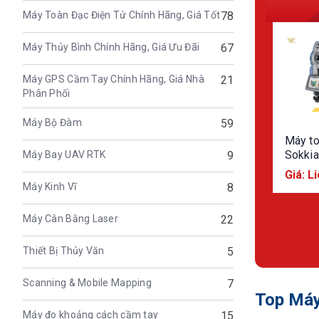
Máy Toàn Đạc Điện Tử Chính Hãng, Giá Tốt
78
Máy Thủy Bình Chính Hãng, Giá Ưu Đãi
67
Máy GPS Cầm Tay Chính Hãng, Giá Nhà
21
Phân Phối
Máy Bộ Đàm
59
Máy t
Sokki
Máy Bay UAV RTK
9
series
Giá: L
FX201,
Máy Kinh Vĩ
8
FX202
Máy Cân Bằng Laser
22
Thiết Bị Thủy Văn
5
Scanning & Mobile Mapping
7
Top Máy
Máy đo khoảng cách cầm tay
15