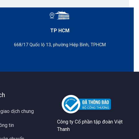
 hàng.
TP HCM
 bị còn tích hợp nhiều công nghệ và tính
668/17 Quốc lộ 13, phường Hiệp Bình, TPHCM
ch
 giao dịch chung
Công ty Cổ phần tập đoàn Việt
ông tin
Thanh
 vận chuyển