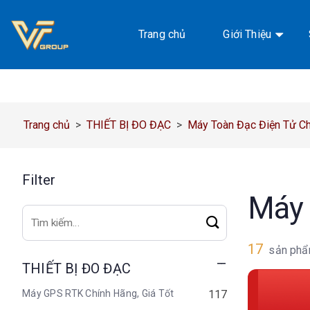
Chuyển
đến
Trang chủ
Giới Thiệu
nội
dung
Trang chủ
>
THIẾT BỊ ĐO ĐẠC
>
Máy Toàn Đạc Điện Tử Chí
Filter
Máy 
Tìm
kiếm:
17
sản phẩ
THIẾT BỊ ĐO ĐẠC
Máy GPS RTK Chính Hãng, Giá Tốt
117