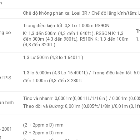
h
Chế độ không phản xạ: Loại 3R / Chế độ lăng kính/tấm: 
Trong điều kiện tốt: 0,3 Lo 1.000m RS9ON
T
ng có
K: 1,3 đến 500m (4,3 đến 1.640ft.), RSSON K: 1,3
đến 300m (4,3 đến 980ft.), R510N K: 1,3 đến 100m
1
(4,3 đến 320ft.)
1,3 Lư 500m (4,3 lo 1.64011.)
1,3 lo 5.000m (4,3 Lo 16.4001L) / Trong điều kiện tốt: 6.
/ATPIS
đến 1.000m (4,3 đến 3.280ft.
Tinc và nhanh: 0,0001m(0,0011L/1/16in.) / 0,001m (0,005
àn hình
Theo dõi và Đường: 0,001m (0,005ft/1/8in.)/0,01m (0,1ft
(2 + 2ppm x D) mm
4:2001
(2 + 2ppm x D) mm
g