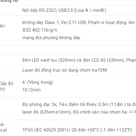
 đồng hồ
Nối tiếp RS-232C, USB2.0 (Loại A / minIB)
không dây Class 1, Ver.2.11 LDR, Phạm vi hoạt động: lên t
th/
IEEE 802.11b/g/n
mạng địa phương không dây
Đèn LED xanh lục (524nm) và đèn LED đỏ (626nm), Phạm 
Laser đỏ đồng trục sử dụng chùm tia FDM.
6' (Vòng trong)
Cấp độ
ch)
10'/2mm
Độ phóng đại: 3x, Tiêu điểm tối thiểu: 0,5m (11,8in.) từ 
)
laser đỏ (635nm±10nm), Độ chính xác của chùm tia: <=
và
hoạt
TP65 (IEC 60529:2001)/-20 đến +50°C (-1 đến +122°F)