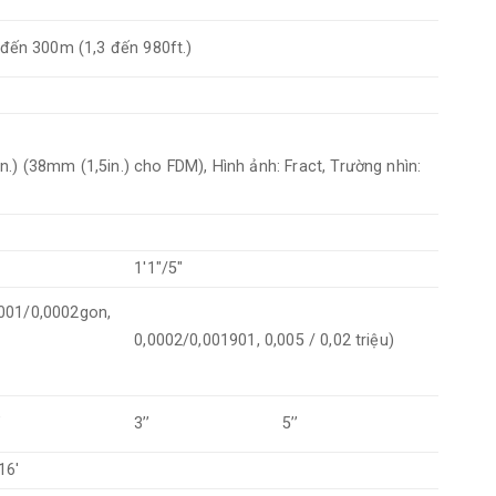
 đến 300m (1,3 đến 980ft.)
.) (38mm (1,5in.) cho FDM), Hình ảnh: Fract, Trường nhìn:
1'1"/5"
0001/0,0002gon,
0,0002/0,001901, 0,005 / 0,02 triệu)
’
3’’
5’’
16'