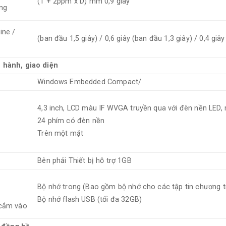
(1 + 2ppm x D) mm 0,9 giây
ng
ine /
(ban đầu 1,5 giây) / 0,6 giây (ban đầu 1,3 giây) / 0,4 giâ
 hành, giao diện
Windows Embedded Compact/
4,3 inch, LCD màu IF WVGA truyền qua với đèn nền LED, 
24 phím có đèn nền
Trên một mặt
Bên phải Thiết bị hỗ trợ 1GB
Bộ nhớ trong (Bao gồm bộ nhớ cho các tập tin chương t
Bộ nhớ flash USB (tối đa 32GB)
 cắm vào