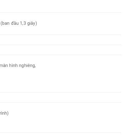
y (ban đầu 1,3 giây)
màn hình nghiêng,
rình)