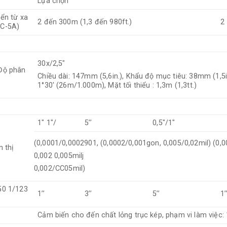
Lựa chọn
iển từ xa
2 đến 300m (1,3 đến 980ft.)
2
RC-5A)
30x/2,5"
 Độ phân
Chiều dài: 147mm (5,6in.), Khẩu độ mục tiêu: 38mm (1,5in
1°30′ (26m/1.000m), Mặt tối thiểu : 1,3m (1,3tt.)
1" 1"/
5’’
0,5"/1"
(0,0001/0,0002901, (0,0002/0,001gon, 0,005/0,02mil) (0,
n thị
0,002 0,005milj
0,002/CC05mil)
50 1/123
1’’
3’’
5’’
1’
Cảm biến cho đến chất lỏng trục kép, phạm vi làm việc: 