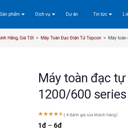
Sản phẩm
Dịch vụ
Dự án
Tin tức
Li
nh Hãng, Giá Tốt
>
Máy Toàn Đạc Điện Tử Topcon
>
Máy toàn 
Máy toàn đạc tự
1200/600 series
( 4 đánh giá của khách hàng)
1
₫
–
6
₫