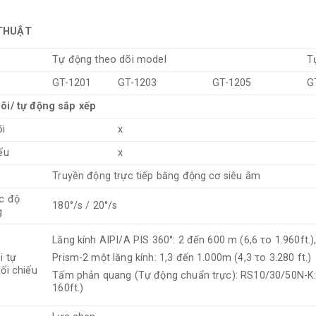
THUẬT
Tự động theo dõi model
T
GT-1201
GT-1203
GT-1205
G
õi/ tự động sắp xếp
õi
x
ếu
x
Truyền động trực tiếp bằng động cơ siêu âm
c độ
180°/s / 20°/s
g
Lăng kính AIPI/A PIS 360°: 2 đến 600 m (6,6 το 1.960ft.)
i tự
Prism-2 một lăng kính: 1,3 đến 1.000m (4,3 το 3.280 ft.)
ối chiếu
Tấm phản quang (Tự động chuẩn trực): RS10/30/50N-K:
160ft.)