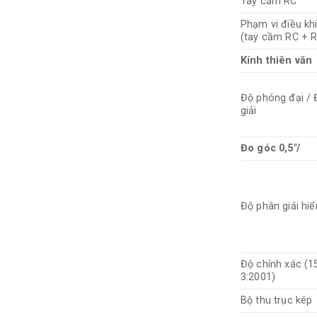
Tay cầm RC
Phạm vi điều kh
(tay cầm RC + 
Kính thiên văn
Độ phóng đại /
giải
Đo góc 0,5"/
Độ phân giải hiể
Độ chính xác (1
3:2001)
Bộ thu trục kép