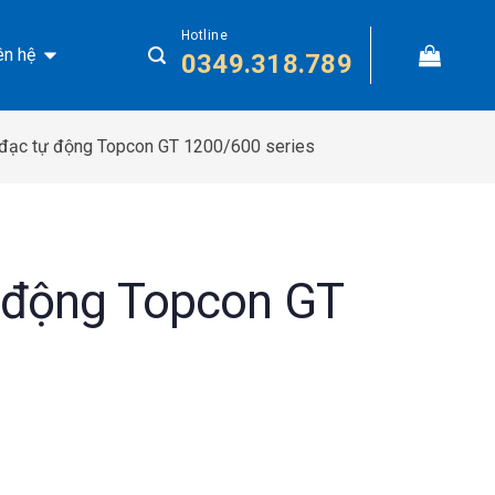
Hotline
ên hệ
0349.318.789
đạc tự động Topcon GT 1200/600 series
 động Topcon GT