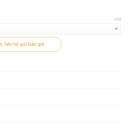
XÓA
, liên hệ gửi báo giá