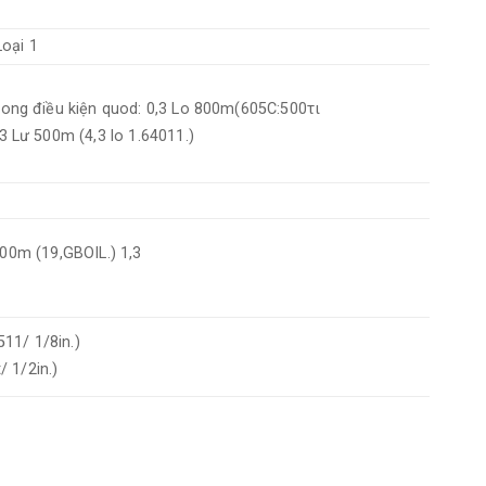
Loại 1
rong điều kiện quod: 0,3 Lo 800m(605C:500τι
,3 Lư 500m (4,3 lo 1.64011.)
000m (19,GBOIL.) 1,3
11/ 1/8in.)
/ 1/2in.)