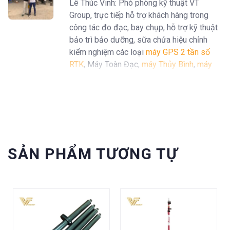
Lê Thúc Vinh: Phó phòng kỹ thuật VT
Group, trực tiếp hỗ trợ khách hàng trong
công tác đo đạc, bay chụp, hỗ trợ kỹ thuật
bảo trì bảo dưỡng, sữa chửa hiệu chỉnh
kiểm nghiệm các loại
máy GPS 2 tần số
RTK
, Máy Toàn Đạc,
máy Thủy Bình
,
máy
định vị GPS cầm tay Garmin
...
SẢN PHẨM TƯƠNG TỰ