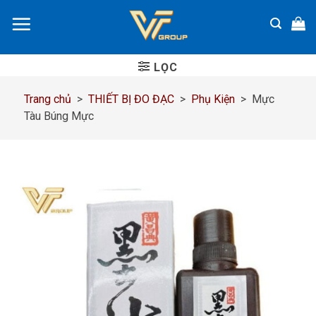
Chuyển
đến
nội
dung
LỌC
Trang chủ
>
THIẾT BỊ ĐO ĐẠC
>
Phụ Kiện
>
Mực
Tàu Búng Mực