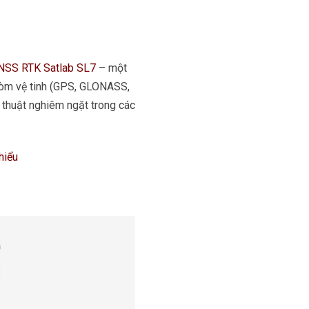
NSS RTK Satlab SL7
– một
 chòm vệ tinh (GPS, GLONASS,
thuật nghiêm ngặt trong các
hiểu