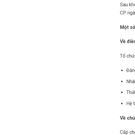
Sau kh
CP ngày
Một số
Về điề
Tổ chứ
Đăn
Nhâ
Thiế
Hệ t
Về chứ
Cấp ch