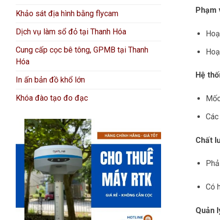
Phạm v
Khảo sát địa hình bằng flycam
Dịch vụ làm sổ đỏ tại Thanh Hóa
Hoạ
Cung cấp cọc bê tông, GPMB tại Thanh
Hoạt
Hóa
Hệ thố
In ấn bản đồ khổ lớn
Khóa đào tạo đo đạc
Mốc 
Các 
Chất l
Phải
Có 
Quản l