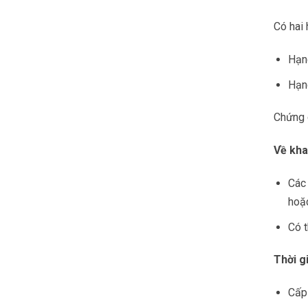
Có hai 
Hạng
Hạng
Chứng c
Về kha
Các
hoặ
Có t
Thời gi
Cấp 