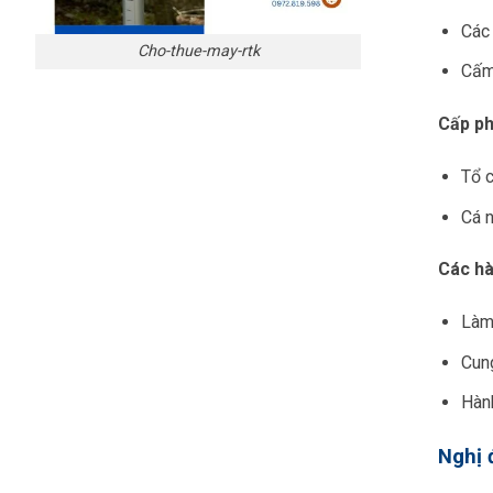
Các
Cho-thue-may-rtk
Cấm 
Cấp ph
Tổ 
Cá n
Các hà
Làm 
Cun
Hành
Nghị 