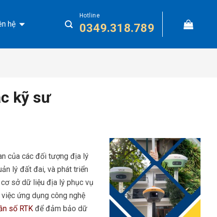
Hotline
ên hệ
0349.318.789
c kỹ sư
ian của các đối tượng địa lý
n lý đất đai, và phát triển
cơ sở dữ liệu địa lý phục vụ
o việc ứng dụng công nghệ
tần số RTK
để đảm bảo dữ