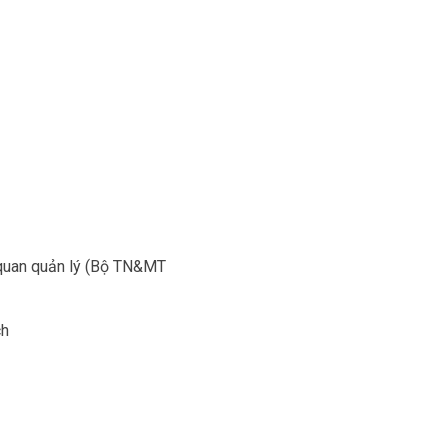
 quan quản lý (Bộ TN&MT
ch