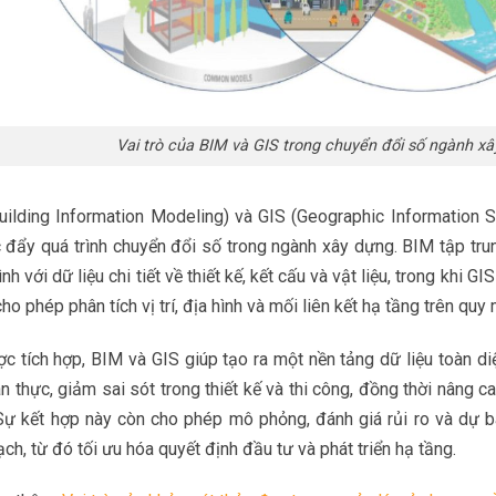
Vai trò của BIM và GIS trong chuyển đổi số ngành x
uilding Information Modeling) và GIS (Geographic Information S
c đẩy quá trình chuyển đổi số trong ngành xây dựng. BIM tập tru
ình với dữ liệu chi tiết về thiết kế, kết cấu và vật liệu, trong khi 
 cho phép phân tích vị trí, địa hình và mối liên kết hạ tầng trên quy 
c tích hợp, BIM và GIS giúp tạo ra một nền tảng dữ liệu toàn diệ
an thực, giảm sai sót trong thiết kế và thi công, đồng thời nâng 
Sự kết hợp này còn cho phép mô phỏng, đánh giá rủi ro và dự b
ch, từ đó tối ưu hóa quyết định đầu tư và phát triển hạ tầng.