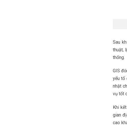
Sau khi
thuật, 
thống.
GIS đón
yếu tố 
nhật ch
vụ tốt 
Khi kết
gian đị
cao khả