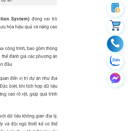
h dự án
ation System)
đóng vai trò
ối ưu hóa hiệu quả và nâng cao
của công trình, bao gồm thông
 có thể đánh giá các phương án
ạn đầu.
quan đến vị trí dự án như địa
ặc biệt, khi tích hợp dữ liệu
âng cao rõ rệt, giúp quá trình
ới dữ liệu không gian địa lý,
lý và đội ngũ thiết kế có thể