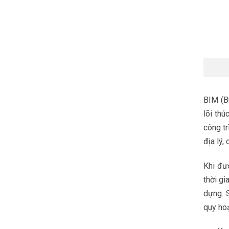
BIM (B
lõi thú
công tr
địa lý,
Khi đượ
thời gi
dựng. 
quy hoạ