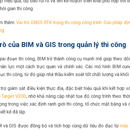
p hiệu quả, dự báo rủi ro và lên kế hoạch triển khai phù hợp với đi
thời gian thi công.
m thêm:
Vai trò GNSS RTK trong thi công công trình: Giải pháp đị
ng
trò của BIM và GIS trong quản lý thi công
iai đoạn thi công, BIM trở thành công cụ mạnh mẽ giúp theo dõi t
nhân lực một cách trực quan và chính xác. Các mô hình BIM cung
c thi công, từ đó giúp nhà thầu kiểm soát tốt chất lượng và khối
trợ giám sát điều kiện thực địa, đặc biệt hiệu quả khi kết hợp với
-Target V200
, nhờ khả năng cập nhật tọa độ công trình theo thời
ọng trong việc xác định ranh giới thi công, tổ chức mặt bằng và 
iết kế đã lập.
M và GIS được đồng bộ và tích hợp cùng dữ liệu đo đạc từ
máy 