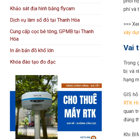
phối hợ
Khảo sát địa hình bằng flycam
phí và 
Dịch vụ làm sổ đỏ tại Thanh Hóa
>>> Xe
Cung cấp cọc bê tông, GPMB tại Thanh
xây dự
Hóa
Vai 
In ấn bản đồ khổ lớn
Khóa đào tạo đo đạc
Trong g
bị và 
hạng mụ
GIS hỗ 
RTK Hi
quan tr
đúng th
Khi BI