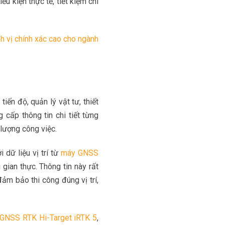
ều kiện thực tế, tiết kiệm chi
nh vị chính xác cao cho ngành
iến độ, quản lý vật tư, thiết
 cấp thông tin chi tiết từng
 lượng công việc.
 dữ liệu vị trí từ
máy GNSS
 gian thực. Thông tin này rất
đảm bảo thi công đúng vị trí,
GNSS RTK Hi-Target iRTK 5
,