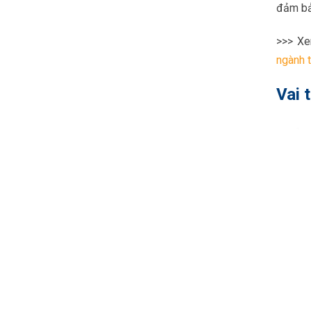
đảm bảo
>>> X
ngành t
Vai 