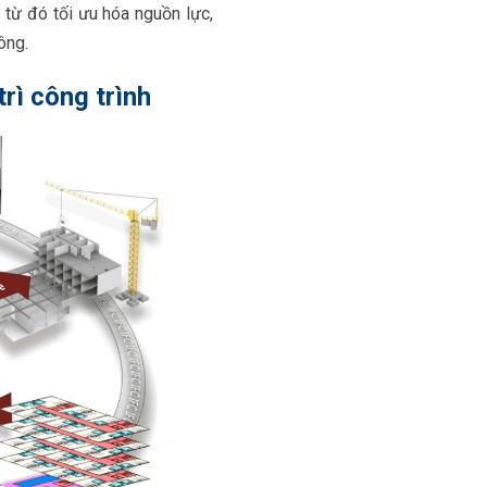
 từ đó tối ưu hóa nguồn lực,
ông.
rì công trình