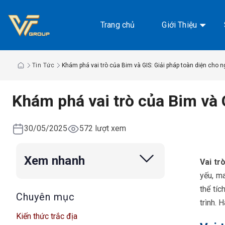
Chuyển
đến
Trang chủ
Giới Thiệu
nội
dung
Tin Tức
Khám phá vai trò của Bim và GIS: Giải pháp toàn diện cho 
Khám phá vai trò của Bim và 
30/05/2025
572 lượt xem
Xem nhanh
Vai tr
yếu, ma
thể tíc
Chuyên mục
trình. 
Kiến thức trắc địa