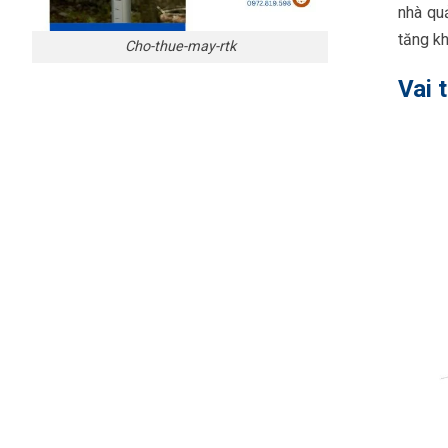
nhà quả
tăng kh
Cho-thue-may-rtk
Vai 