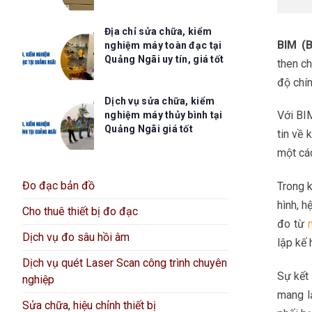
Địa chỉ sửa chữa, kiểm
BIM (B
nghiệm máy toàn đạc tại
Quảng Ngãi uy tín, giá tốt
then ch
độ chín
Dịch vụ sửa chữa, kiểm
Với BIM
nghiệm máy thủy bình tại
Quảng Ngãi giá tốt
tin về 
một các
Đo đạc bản đồ
Trong k
hình, h
Cho thuê thiết bị đo đạc
đo từ
Dịch vụ đo sâu hồi âm
lập kế 
Dịch vụ quét Laser Scan công trình chuyên
Sự kết 
nghiệp
mang lạ
Sửa chữa, hiệu chỉnh thiết bị