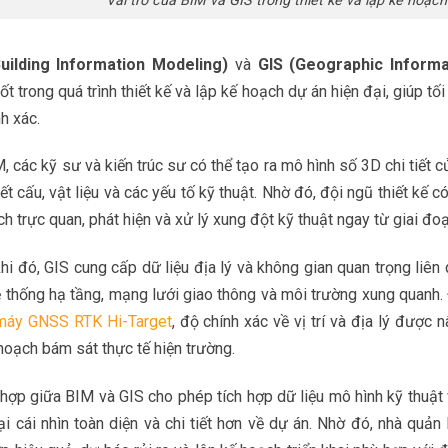
Vai trò của BIM và GIS trong thiết kế và lập kế hoạc
uilding Information Modeling)
và
GIS (Geographic Inform
ốt trong quá trình thiết kế và lập kế hoạch dự án hiện đại, giúp t
h xác.
, các kỹ sư và kiến trúc sư có thể tạo ra mô hình số 3D chi tiết 
kết cấu, vật liệu và các yếu tố kỹ thuật. Nhờ đó, đội ngũ thiết kế
h trực quan, phát hiện và xử lý xung đột kỹ thuật ngay từ giai đo
hi đó, GIS cung cấp dữ liệu địa lý và không gian quan trọng liên 
ệ thống hạ tầng, mạng lưới giao thông và môi trường xung quanh. Đ
máy GNSS RTK Hi-Target
, độ chính xác về vị trí và địa lý được n
hoạch bám sát thực tế hiện trường.
hợp giữa BIM và GIS cho phép tích hợp dữ liệu mô hình kỹ thuật v
i cái nhìn toàn diện và chi tiết hơn về dự án. Nhờ đó, nhà quản 