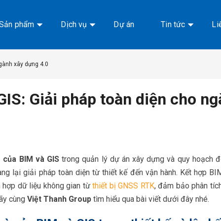
Sản phẩm
Dịch vụ
Dự án
Tin tức
Li
ngành xây dựng 4.0
GIS: Giải pháp toàn diện cho n
ò của BIM và GIS
trong quản lý dự án xây dựng và quy hoạch đô 
ng lại giải pháp toàn diện từ thiết kế đến vận hành. Kết hợp BI
h hợp dữ liệu không gian từ
thiết bị GNSS RTK
, đảm bảo phân tích
Hãy cùng
Việt Thanh Group
tìm hiểu qua bài viết dưới đây nhé.