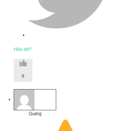
Hữu ích?
0
Quang