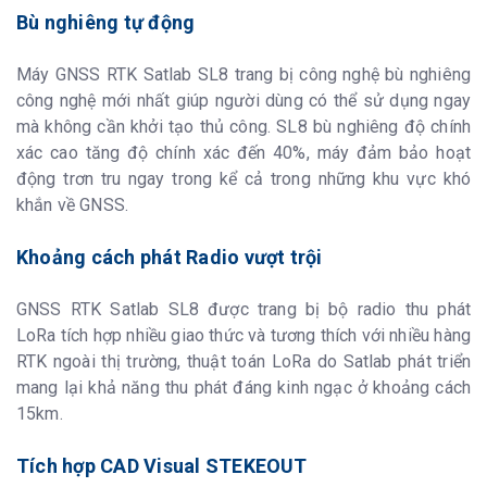
Thông số nguồn
Pin: Lithium-Ion x 2/ 7,2V/6900mAh Thời
Bù nghiêng tự động
điện
gian đo RTK: khoảng 20h Thời gian đo
Radio: 13h Thời gian sạc đầy: 4h
Tia Laser xanh
Class 3R
Máy GNSS RTK Satlab SL8 trang bị công nghệ bù nghiêng
công nghệ mới nhất giúp người dùng có thể sử dụng ngay
Camera trước
Hỗ trợ đo hình ảnh Hỗ trợ theo dõi AR
Camera dưới
mà không cần khởi tạo thủ công. SL8 bù nghiêng độ chính
Thông số vật lý
Kích thước: 130 x 67mm Trọng lượng:
xác cao tăng độ chính xác đến 40%, máy đảm bảo hoạt
730g Chống sốc, bụi,nước: IP68 Chống
động trơn tru ngay trong kể cả trong những khu vực khó
rung: tuyệt đối Chống ẩm: 100% Đèn báo:
Vệ tinh, dữ liệu, Bluetooth, nguồn Nút
khắn về GNSS.
bấm: 01 nút nguồn trên máy Đèn LED: Vệ
tinh, tín hiệu, nguồn Nhiệt độ hoạt động:
-40°C đến +65°C Nhiệt độ bảo quản:
Khoảng cách phát Radio vượt trội
-45°C đến +80°C
Đặc điểm nổi bật
Bộ nhớ trong lên đến 64GB Trang bị 2
GNSS RTK Satlab SL8 được trang bị bộ radio thu phát
camera AR Đo Laser không cần chạm
Khả năng chống bụi, nước tuyệt vời IP68
LoRa tích hợp nhiều giao thức và tương thích với nhiều hàng
Khả năng chóng sốc tuyệt vời ở độ cao
RTK ngoài thị trường, thuật toán LoRa do Satlab phát triển
2m Pin dụng lượng lớn cho khả năng làm
việc 20 giờ liên tục
mang lại khả năng thu phát đáng kinh ngạc ở khoảng cách
15km.
Tích hợp CAD Visual STEKEOUT