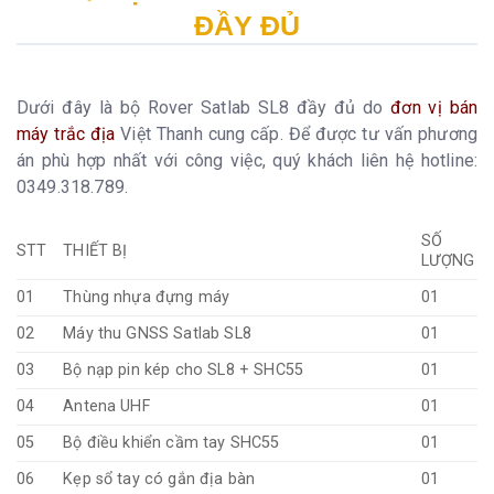
ĐẦY ĐỦ
Dưới đây là bộ Rover Satlab SL8 đầy đủ do
đơn vị bán
máy trắc địa
Việt Thanh cung cấp. Để được tư vấn phương
án phù hợp nhất với công việc, quý khách liên hệ hotline:
0349.318.789.
SỐ
STT
THIẾT BỊ
LƯỢNG
01
Thùng nhựa đựng máy
01
02
Máy thu GNSS Satlab SL8
01
03
Bộ nạp pin kép cho SL8 + SHC55
01
04
Antena UHF
01
05
Bộ điều khiển cầm tay SHC55
01
06
Kẹp sổ tay có gắn địa bàn
01