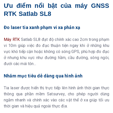
Mã vi sai
Ngang: 0.25m Dọc: 0.45m
Ưu điểm nổi bật của máy GNSS
SBAS
Ngang: 0.3m Dọc: 0.6m
RTK Satlab SL8
L-Band
Atlas H10: 4cm RMS Atlas H30: 15cm
RMS Atlas H50: 30cm RMS
Đo laser tia xanh phạm vi xa phản xạ
Thông số khác
Kết nối và dữ liệu
Internet: toàn cầu hỗ trợ
Máy RTK
Satlab SL8 đạt độ chính xác cao 2cm trong phạm
GSM/GPRS/EDGE/LTE/UMTA/WCDMA
Bluetooth: V2.1+EDR/ V4.1 Dual Mode,
vi 10m giúp việc đo đạc thuận tiện ngay khi ở những khu
Class2 Wifi: 802.11 b/g/n 01 cổng Type-
vực khó tiếp cận hoặc không có sóng GPS, phù hợp đo đạc
C: Sạc và truyển dữ liệu 01 cổng awngten
Radio 01 khe cắm thẻ Nano Sim Web UI:
ở nhưng khu vực như đường hầm, cầu đường, sông ngòi,
Tải dữ liệu thô, quản lý chế độ làm việc,
đưới các mái tôn...
cập nhật phần mềm Dữ liệu đầu ra:
GGA/ZDA/GSA/GSV/GST/VTG/RMC/GLL/B
Dữ liệu hiệu chỉnh:
Nhắm mục tiêu dễ dàng qua hình ảnh
CMR/CRM+/RTCM2/RTCM3/RTCM32
Bù nghiêng: IMU 60 độ
Thông số Radio
Công suất phát: 1W Tần số: 410 - 470
Tia laser được hiển thị trực tiếp lên hình ảnh thời gian thực
trong
MHz, 902.4 - 928MHz Giao thức: LoRa,
thông qua phần mềm Satsurvey, cho phép người dùng
Hi-Target, Trimtalk450S, Trimmark III,
Satel-3AS, Transeot Độ giãn kênh: 12.5
ngắm nhanh và chính xác vào các vật thể ở xa giúp tối ưu
KHz/25 KHz Khoảng cách phát: 3-5km
thời gian và hiệu quả ngoài thực địa.
tùy điều kiện Bộ nhớ trong: 64Gb