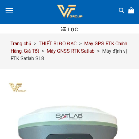
Chuyển
đến
nội
dung
LỌC
Trang chủ
>
THIẾT BỊ ĐO ĐẠC
>
Máy GPS RTK Chính
Hãng, Giá Tốt
>
Máy GNSS RTK Satlab
>
Máy định vị
RTK Satlab SL8