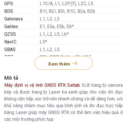
GPS
L1C/A, L1, L2P(Y), L2C, L5
BDS
B1I, B2I, B3I, B1C, B2a, B2b
Galonass
L1, L2, L3
Galileo
E1, E5a, E5b, E6*
QZSS
L1, L2, L5, L6*
NavIC
L5*
SBAS
L1, L2, L5
PPP
B2b-PPP, Galileo E6-HAS
Xem thêm
Độ chính xác
Mô tả
Độ chính xác đo
Ngang: 8mm+1ppm RMS Dọc:
RTK
15mm+1ppm RMS
Máy định vị vệ tinh GNSS RTK Satlab
SL8 trang bị camera
Đo tĩnh chế độ
Ngang: 2mm+0.1ppm RMS Dọc:
kép và được trang bị Laser tia xanh giúp cho việc đo đạc
chính xác
3mm+0.4ppm RMS
không cần tiếp xúc trở nên nhanh chóng và dễ dàng hơn, với
Đo tĩnh nhanh
Ngang: 2.5mm+0.1ppm RMS Dọc:
khả năng nhắm mục tiêu qua hình ảnh và đo đạc trực tiếp
3.5mm+0.4ppm RMS
bằng Laser giúp máy GNSS RTK có thể làm việc hiệu quả ở
Thời gian Fix
Bắt đầu khời động: < 30s Thời gian Fixed
các môi trường phức tạp
lại: < 5s Thu nhận tín hiệu lại: > 1s