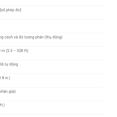
 [số phép đo]
g cách và độ tương phản (thụ động)
 m (5.3 – 328 ft)
ổi tự động
.8 in.)
phân giải)
ft.)