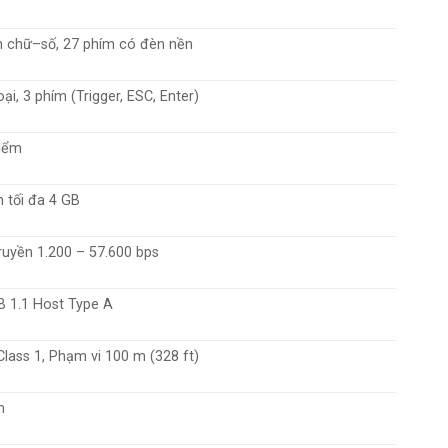
 chữ–số, 27 phím có đèn nền
ại, 3 phím (Trigger, ESC, Enter)
điểm
h tối đa 4 GB
ruyền 1.200 – 57.600 bps
 1.1 Host Type A
 Class 1, Phạm vi 100 m (328 ft)
m