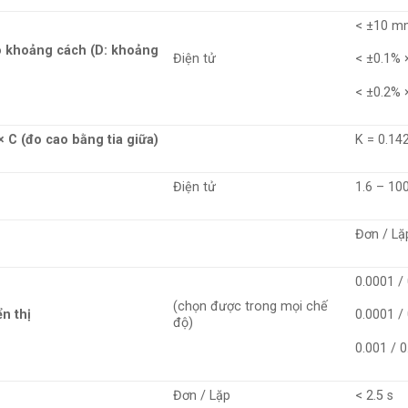
< ±10 mm:
o khoảng cách (D: khoảng
Điện tử
< ±0.1% 
< ±0.2% 
× C (đo cao bằng tia giữa)
K = 0.142
Điện tử
1.6 – 100
Đơn / Lặ
0.0001 /
(chọn được trong mọi chế
ển thị
0.0001 / 
độ)
0.001 / 0
Đơn / Lặp
< 2.5 s