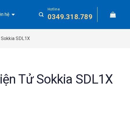
Hotline
ên hệ
0349.318.789
ử Sokkia SDL1X
iện Tử Sokkia SDL1X