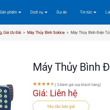
Sản phẩm
Dịch vụ
Dự án
Tin tức
Li
, Giá Ưu Đãi
>
Máy Thủy Bình Sokkia
>
Máy Thủy Bình Điện T
Máy Thủy Bình Đ
( 3 đánh giá của khách hàng)
Giá: Liên hệ
Yêu cầu báo giá