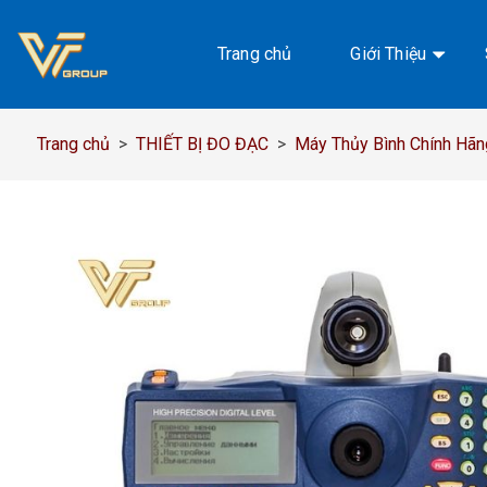
Chuyển
đến
Trang chủ
Giới Thiệu
nội
dung
Trang chủ
>
THIẾT BỊ ĐO ĐẠC
>
Máy Thủy Bình Chính Hãng