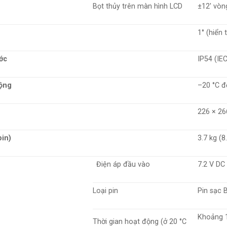
Bọt thủy trên màn hình LCD
±12′ vòn
1° (hiển 
ớc
IP54 (IE
động
–20 °C đ
226 × 26
pin)
3.7 kg (8.
Điện áp đầu vào
7.2 V DC
Loại pin
Pin sạc 
Khoảng 1
Thời gian hoạt động (ở 20 °C