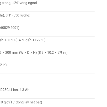
g trong, ±24′ vòng ngoài
thị), 0.1° (ước lượng)
C60529:2001)
ến +50 °C (–4 °F đến +122 °F)
6 × 200 mm (W × D × H) (8.9 × 10.2 × 7.9 in.)
2 lb)
BD25C Li-ion, 4.3 Ah
9 giờ (Tự động lấy nét bật)