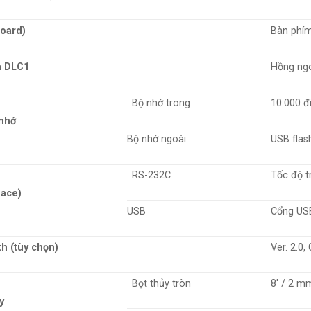
oard)
Bàn phím
a DLC1
Hồng ngo
Bộ nhớ trong
10.000 
nhớ
Bộ nhớ ngoài
USB flas
RS-232C
Tốc độ t
face)
USB
Cổng USB
th (tùy chọn)
Ver. 2.0,
Bọt thủy tròn
8′ / 2 m
y