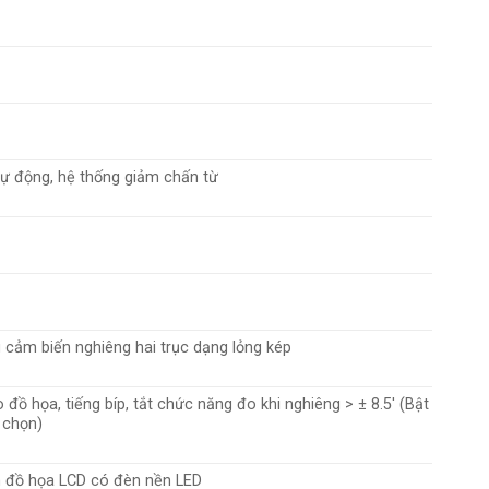
tự động, hệ thống giảm chấn từ
 cảm biến nghiêng hai trục dạng lỏng kép
 đồ họa, tiếng bíp, tắt chức năng đo khi nghiêng > ± 8.5′ (Bật
y chọn)
 đồ họa LCD có đèn nền LED