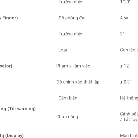
Trường nhìn
1°20′
 Finder)
Độ phóng đại
4.5×
Trường nhìn
3°
Loại
Con lắc 
sator)
Phạm vi làm việc
± 12′
Độ chính xác thiết lập
± 0.3″
Cảm biến
Hệ thống
ng (Tilt warning)
Cảnh báo
Chức năng
/ Tắt tù
hị (Display)
Màn hình