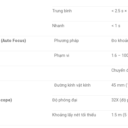
Trung bình
< 2.5 s ×
Nhanh
< 1 s
 (Auto Focus)
Phương pháp
Đo khoản
Phạm vi
1.6 – 100
Chuyển đ
Đường kính vật kính
45 mm (1
scope)
Độ phóng đại
32X (độ 
Khoảng lấy nét tối thiểu
1.5 m (5 