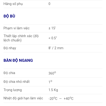
Hằng số phụ
0
ĐỘ BÙ
Phạm vi làm việc
± 15'
Thiết lập chính xác (độ
< 0.5"
lệch chuẩn)
Độ nhạy
8' / 2 mm
BÀN ĐỘ NGANG
o
Độ chia
360
o
Độ chia nhỏ nhất
1
Trọng lượng
1.5 Kg
o
o
Nhiệt độ giới hạn làm việc
-20
C — +40
C