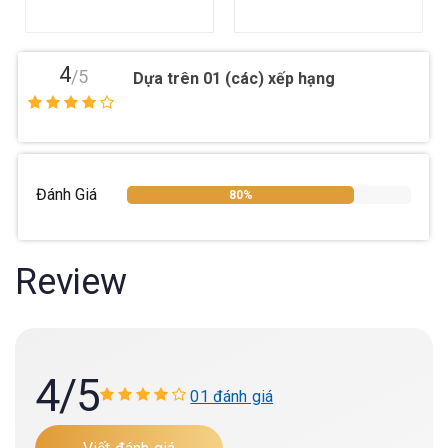
4
/5
Dựa trên 01 (các) xếp hạng
Đánh Giá
80%
Review
4
/5
01 đánh giá