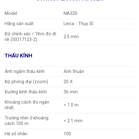
Model
NA320
Hãng sản xuất
Leica - Thụy Sĩ
Độ chính xác / 1Km đo đi
2.5 mm
về (ISO17123-2)
THẤU KÍNH
Ảnh ngắm thấu kính
Ảnh thuận
Độ phóng đại (zoom)
20 X
Đường kính thấu kính
36 mm
Khoảng cách đo ngắn
< 1.0 m
nhất
Trường nhìn ở khoảng
< 2.1 mm
cách 100 m
Hệ số nhân
100