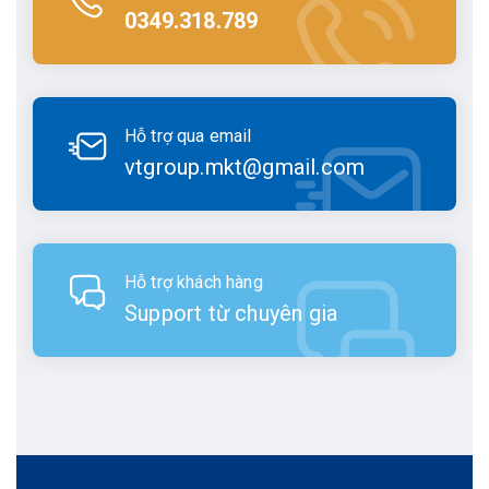
0349.318.789
Hỗ trợ qua email
vtgroup.mkt@gmail.com
Hỗ trợ khách hàng
Support từ chuyên gia