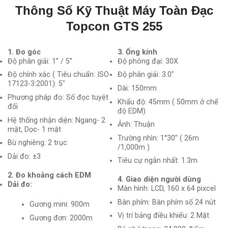
Thông Số Kỹ Thuật Máy Toàn Đạc
Topcon GTS 255
1. Đo góc
3. Ống kính
Độ phân giải: 1” / 5”
Độ phóng đại: 30X
Độ chính xác ( Tiêu chuẩn: ISO
Độ phân giải: 3.0″
17123-3:2001): 5″
Dài: 150mm
Phương pháp đo: Số đọc tuyệt
Khẩu độ: 45mm ( 50mm ở chế
đối
độ EDM)
Hệ thống nhận diện: Ngang- 2
Ảnh: Thuận
mặt, Dọc- 1 mặt
Trường nhìn: 1°30” ( 26m
Bù nghiêng: 2 trục
/1,000m )
Dải đo: ±3
Tiêu cự ngắn nhất: 1.3m
2. Đo khoảng cách EDM
4. Giao diện người dùng
Dải đo:
Màn hình: LCD, 160 x 64 pixcel
Bàn phím: Bàn phím số 24 nút
Gương mini: 900m
Vị trí bảng điều khiểu: 2 Mặt
Gương đơn: 2000m