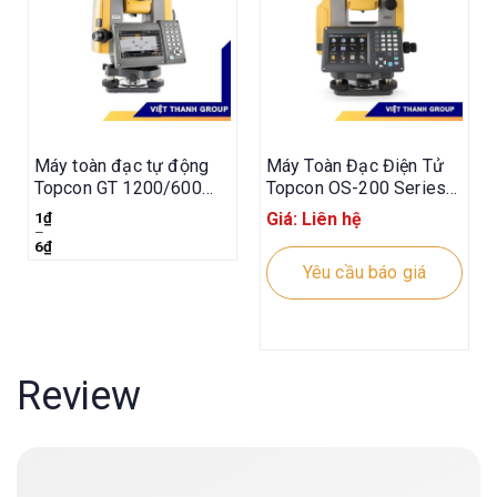
Máy toàn đạc tự động
Máy Toàn Đạc Điện Tử
Topcon GT 1200/600
Topcon OS-200 Series
series
(OS-201, OS-202)
1
₫
Giá: Liên hệ
–
6
₫
Yêu cầu báo giá
Review