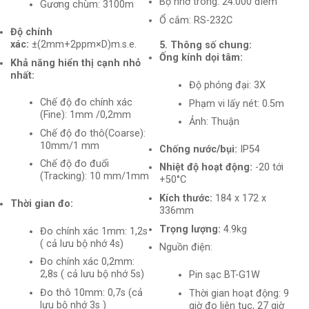
Bộ nhớ trong: 24.000 điểm
Gương chùm: 3100m
Ổ cắm: RS-232C
Độ chính
xác:
±(2mm+2ppm×D)m.s.e.
5. Thông số chung:
Ống kính dọi tâm:
Khả năng hiển thị cạnh nhỏ
nhất:
Độ phóng đại: 3X
Chế độ đo chính xác
Phạm vi lấy nét: 0.5m
(Fine): 1mm /0,2mm
Ảnh: Thuận
Chế độ đo thô(Coarse):
10mm/1 mm
Chống nước/bụi:
IP54
Chế độ đo đuổi
Nhiệt độ hoạt động:
-20 tới
(Tracking): 10 mm/1mm
+50°C
Kích thước:
184 x 172 x
Thời gian đo:
336mm
Trọng lượng:
4.9kg
Đo chính xác 1mm: 1,2s
( cả lưu bộ nhớ 4s)
Nguồn điện:
Đo chính xác 0,2mm:
2,8s ( cả lưu bộ nhớ 5s)
Pin sạc BT-G1W
Đo thô 10mm: 0,7s (cả
Thời gian hoạt động: 9
lưu bộ nhớ 3s )
giờ đo liên tục, 27 giờ