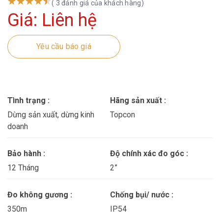
( 3 đánh giá của khách hàng)
Giá: Liên hệ
Yêu cầu báo giá
Tình trạng :
Hãng sản xuất :
Dừng sản xuất, dừng kinh
Topcon
doanh
Bảo hành :
Độ chính xác đo góc :
12 Tháng
2”
Đo không gương :
Chống bụi/ nước :
350m
IP54