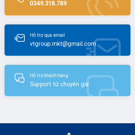
0349.318.789
Hỗ trợ qua email
vtgroup.mkt@gmail.com
Hỗ trợ khách hàng
Support từ chuyên gia