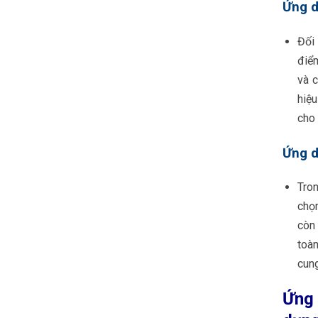
Ứng d
Đối 
điể
và 
hiệu
cho 
Ứng d
Tro
chọn
còn 
toàn
cung
Ứng 