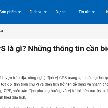
Sản phẩm
Dịch vụ
Dự án
Tin tức
Li
iết
S là gì? Những thông tin cần bi
ĩnh vực trắc địa, công nghệ định vị GPS mang lại nhiều lợi ích q
tọa độ, tính toán chu vi và diện tích trở nên dễ dàng và nhanh c
ng GPS, việc xác định phương hướng và vị trí trở nên cực kỳ ch
ện hiệu quả hơn.