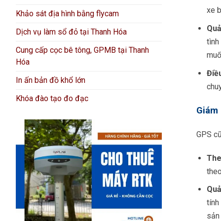
xe b
Khảo sát địa hình bằng flycam
Quả
Dịch vụ làm sổ đỏ tại Thanh Hóa
tìn
Cung cấp cọc bê tông, GPMB tại Thanh
muố
Hóa
Điề
In ấn bản đồ khổ lớn
chuy
Khóa đào tạo đo đạc
Giám 
GPS cũn
The
theo
Quả
tính
sản 