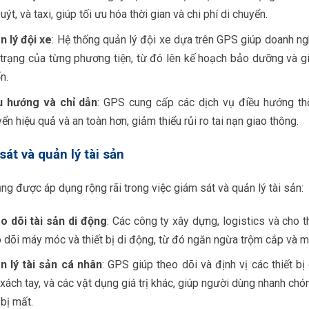
uýt, và taxi, giúp tối ưu hóa thời gian và chi phí di chuyển.
n lý đội xe
: Hệ thống quản lý đội xe dựa trên GPS giúp doanh nghi
h trạng của từng phương tiện, từ đó lên kế hoạch bảo dưỡng và 
n.
u hướng và chỉ dẫn
: GPS cung cấp các dịch vụ điều hướng thời
ển hiệu quả và an toàn hơn, giảm thiểu rủi ro tai nạn giao thông.
sát và quản lý tài sản
g được áp dụng rộng rãi trong việc giám sát và quản lý tài sản:
o dõi tài sản di động
: Các công ty xây dựng, logistics và cho 
 dõi máy móc và thiết bị di động, từ đó ngăn ngừa trộm cắp và mấ
n lý tài sản cá nhân
: GPS giúp theo dõi và định vị các thiết b
 xách tay, và các vật dụng giá trị khác, giúp người dùng nhanh chóng
bị mất.