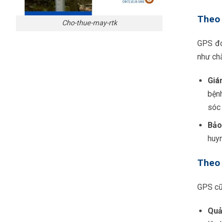
Theo 
Cho-thue-may-rtk
GPS đó
như ch
Giá
bệnh
sóc 
Bảo
huyn
Theo 
GPS cũn
Quả