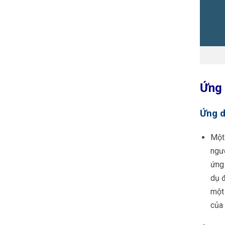
Ứng 
Ứng d
Một
ngườ
ứng 
dụ đ
một
của 