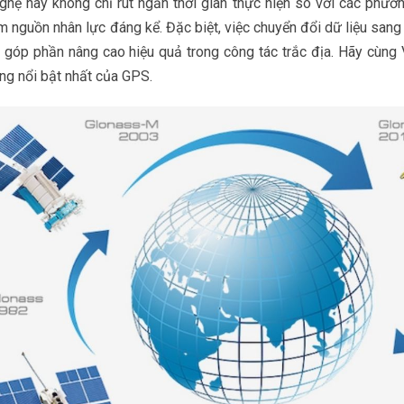
ghệ này không chỉ rút ngắn thời gian thực hiện so với các phươ
ệm nguồn nhân lực đáng kể. Đặc biệt, việc chuyển đổi dữ liệu san
i, góp phần nâng cao hiệu quả trong công tác trắc địa. Hãy cùng 
ng nổi bật nhất của GPS.