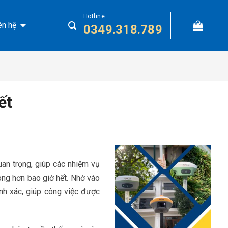
Hotline
ên hệ
0349.318.789
ết
uan trọng, giúp các nhiệm vụ
hóng hơn bao giờ hết. Nhờ vào
ính xác, giúp công việc được