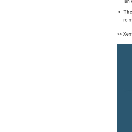
lên 
The
ro m
>> Xem