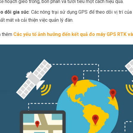
kế hoạch gieo trồng, bón phân và tưới tiêu một cách hiệu quả.
o dõi gia súc
: Các nông trại sử dụng GPS để theo dõi vị trí của 
ất mát và cải thiện việc quản lý đàn.
 thêm
Các yếu tố ảnh hưởng đến kết quả đo máy GPS RTK và 