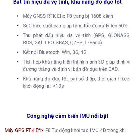
Bắt tín hiệu đa vệ tinh, khả năng đo đạc tốt
Máy GNSS RTK Efix F8 trang bị 1608 kênh
SoC hiệu suất cao giúp tăng tốc độ xử lý lên 60%.
Thu phát dấu hiệu đa vệ tinh (GPS, GLONASS,
BDS, GALILEO, SBAS, QZSS, L-Band)
Kết nối Bluetooth, Wifi, 3G, 4G…
Tích hợp khả năng hiển thị hình ảnh 3D giúp định vị
đường thẳng và định vị bản đồ dựa trên CAD.
Khả năng đo đạc tốt, sai số thấp, thời gian Fixcel
khởi động lại: <10s
Công nghệ cảm biến IMU nổi bật
Máy GPS RTK Efix
F8 Tự động khởi tạo IMU 4D trong khi