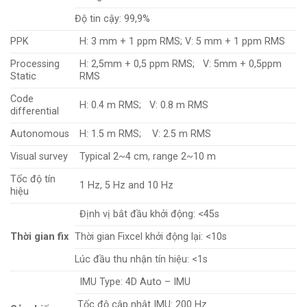
Độ tin cậy: 99,9%
PPK
H: 3 mm + 1 ppm RMS; V: 5 mm + 1 ppm RMS
Processing
H: 2,5mm + 0,5 ppm RMS; V: 5mm + 0,5ppm
Static
RMS
Code
H: 0.4 m RMS; V: 0.8 m RMS
differential
Autonomous
H: 1.5 m RMS; V: 2.5 m RMS
Visual survey
Typical 2~4 cm, range 2~10 m
Tốc độ tín
1 Hz, 5 Hz and 10 Hz
hiệu
Định vị bắt đầu khởi động: <45s
Thời gian fix
Thời gian Fixcel khởi động lại: <10s
Lúc đầu thu nhận tín hiệu: <1s
IMU Type: 4D Auto – IMU
Tốc độ cập nhật IMU: 200 Hz