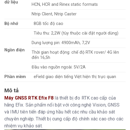
dữ liệu
HCN, HCR and Rinex static formats
Ntrip Client, Ntrip Caster
Bộ nhớ
8GB tốc độ cao
Tiêu thu: 2,2W (tùy thuộc cài đặt người dùng)
Dung lượng pin: 4900mAh, 7,2V
Ngồn điện
Thời gian hoạt động: chế độ RTK rover/ 4G lên
đến 16,5h
Đầu vào nguồn ngoài: 5V/2A
Phần mềm
eField giao diện tiếng Việt hiện thị trực quan
Mô tả
Máy GNSS RTK Efix F8
là thiết bị đo RTK cao cấp của
hãng Efix. Sản phẩm nổi bật với công nghệ Vision, GNSS
và IMU tiên tiến đáp ứng hầu hết các nhu cầu khảo sát
chuyên nghiệp. Thiết bị cung cấp độ chính xác cao cho các
nhiệm vụ khảo sát.