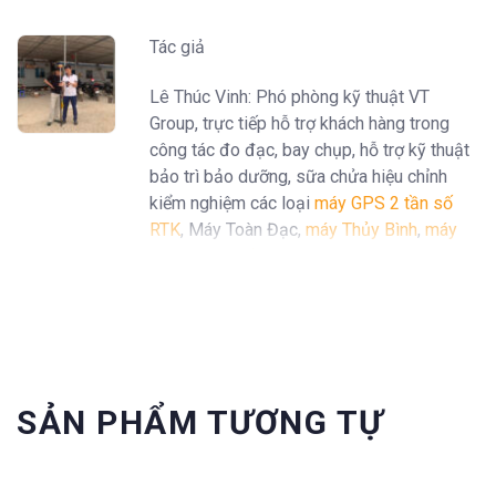
Tác giả
Lê Thúc Vinh: Phó phòng kỹ thuật VT
Group, trực tiếp hỗ trợ khách hàng trong
công tác đo đạc, bay chụp, hỗ trợ kỹ thuật
bảo trì bảo dưỡng, sữa chửa hiệu chỉnh
kiểm nghiệm các loại
máy GPS 2 tần số
RTK
, Máy Toàn Đạc,
máy Thủy Bình
,
máy
định vị GPS cầm tay Garmin
...
SẢN PHẨM TƯƠNG TỰ