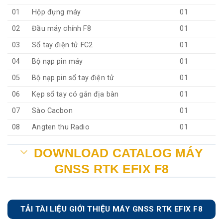
01
Hộp đựng máy
01
02
Đầu máy chính F8
01
03
Sổ tay điện tử FC2
01
04
Bộ nạp pin máy
01
05
Bộ nạp pin sổ tay điện tử
01
06
Kẹp sổ tay có gắn địa bàn
01
07
Sào Cacbon
01
08
Angten thu Radio
01
DOWNLOAD CATALOG MÁY
GNSS RTK EFIX F8
TẢI TÀI LIỆU GIỚI THIỆU MÁY GNSS RTK EFIX F8