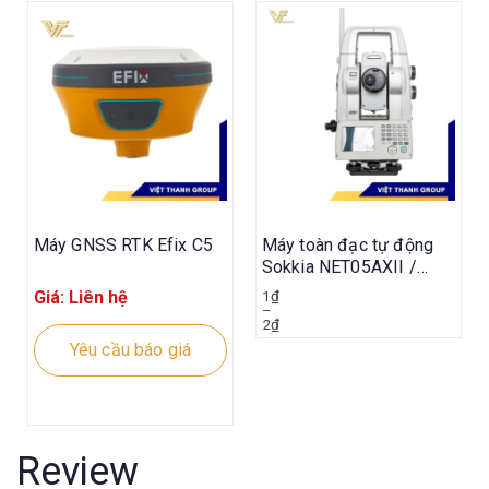
Máy GNSS RTK Efix C5
Máy toàn đạc tự động
Sokkia NET05AXII /
NET1AXII
Giá: Liên hệ
1
₫
–
2
₫
Yêu cầu báo giá
Review