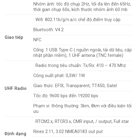
Nhóm ảnh: tốc độ chụp 2Hz, tối đa lên đến 65Hz,
thời gian chụp 60s, kích thước nhóm ảnh 60 mb
Wifi: 802.11b/g/n.a/c chế độ điểm truy cập
Bluetooth: V4.2
Giao tiếp
NFC
Cổng: 1 USB Type-C ( nguồn ngoài, tải dữ liệu, cập
nhật phần mềm), 1 UHF antena (TNC female)
Radio trong tiêu chuẩn: Tx/Rx: 410 – 470 Mhz
Công suất phát: 0,5W/ 1W
Giao thức: EFIX, Transparent, TT450, Satel
UHF Radio
Tốc độ: 9600 bps đến 19200 bps
Phạm vi: thông thường: 3km, 8km với điều kiện tối
ưu
RTCM2.x, RTCR3.x, CMR input, / output, Full star
Rinex 2.11, 3.02 NMEA0183 out put
Định dạng