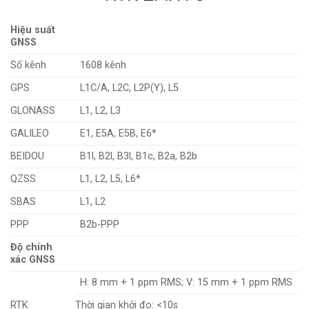
Hiệu suất
GNSS
Số kênh
1608 kênh
GPS
L1C/A, L2C, L2P(Y), L5
GLONASS
L1, L2, L3
GALILEO
E1, E5A, E5B, E6*
BEIDOU
B1l, B2l, B3l, B1c, B2a, B2b
QZSS
L1, L2, L5, L6*
SBAS
L1, L2
PPP
B2b-PPP
Độ chính
xác GNSS
H: 8 mm + 1 ppm RMS; V: 15 mm + 1 ppm RMS
RTK
Thời gian khởi đo: <10s