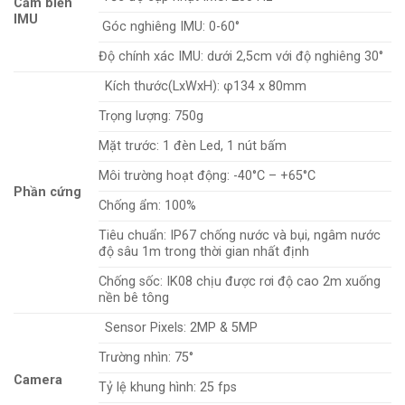
Cảm biến
IMU
Góc nghiêng IMU: 0-60°
Độ chính xác IMU: dưới 2,5cm với độ nghiêng 30°
Kích thước(LxWxH): φ134 x 80mm
Trọng lượng: 750g
Mặt trước: 1 đèn Led, 1 nút bấm
Môi trường hoạt động: -40°C – +65°C
Phần cứng
Chống ẩm: 100%
Tiêu chuẩn: IP67 chống nước và bụi, ngâm nước
độ sâu 1m trong thời gian nhất định
Chống sốc: IK08 chịu được rơi độ cao 2m xuống
nền bê tông
Sensor Pixels: 2MP & 5MP
Trường nhìn: 75°
Camera
Tỷ lệ khung hình: 25 fps