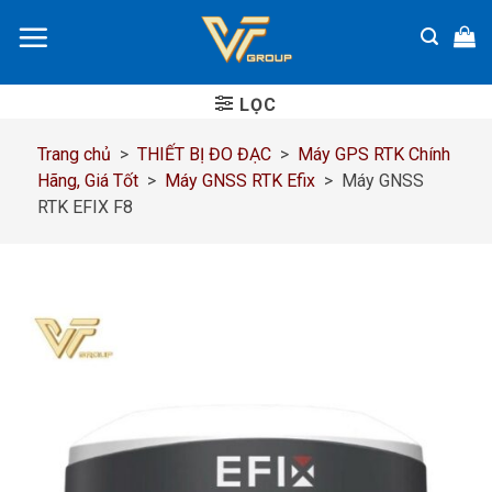
Chuyển
đến
nội
dung
LỌC
Trang chủ
>
THIẾT BỊ ĐO ĐẠC
>
Máy GPS RTK Chính
Hãng, Giá Tốt
>
Máy GNSS RTK Efix
>
Máy GNSS
RTK EFIX F8