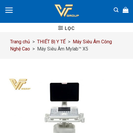
Chuyển
đến
nội
dung
LỌC
Trang chủ
>
THIẾT BỊ Y TẾ
>
Máy Siêu Âm Công
Nghệ Cao
>
Máy Siêu Âm Mylab™ X5