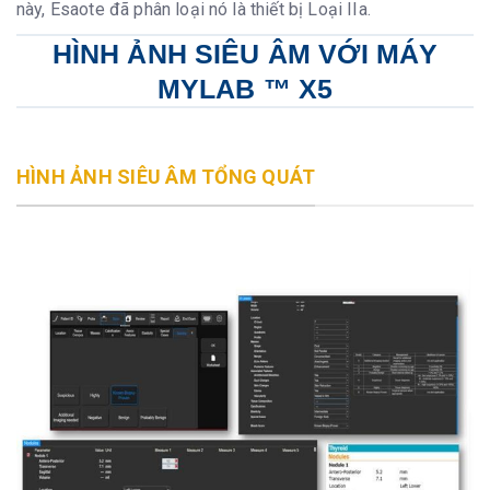
này, Esaote đã phân loại nó là thiết bị Loại IIa.
HÌNH ẢNH SIÊU ÂM VỚI MÁY
MYLAB ™ X5
HÌNH ẢNH SIÊU ÂM TỔNG QUÁT