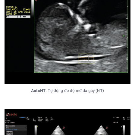
AutoNT:
Tự động đo độ mờ da gáy (NT)