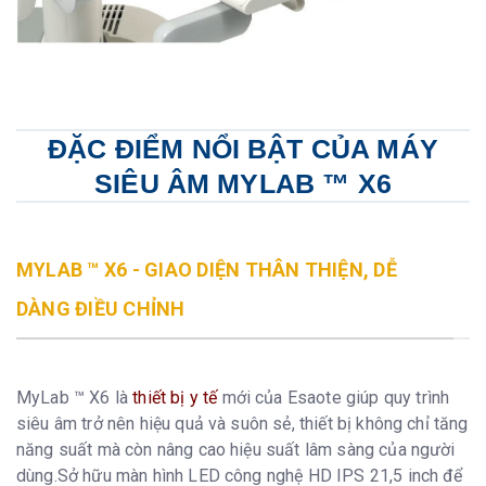
ĐẶC ĐIỂM NỔI BẬT CỦA MÁY
SIÊU ÂM MYLAB ™ X6
MYLAB ™ X6 - GIAO DIỆN THÂN THIỆN, DỄ
DÀNG ĐIỀU CHỈNH
MyLab ™ X6 là
thiết bị y tế
mới của Esaote giúp quy trình
siêu âm trở nên hiệu quả và suôn sẻ, thiết bị không chỉ tăng
năng suất mà còn nâng cao hiệu suất lâm sàng của người
dùng.Sở hữu màn hình LED công nghệ HD IPS 21,5 inch để