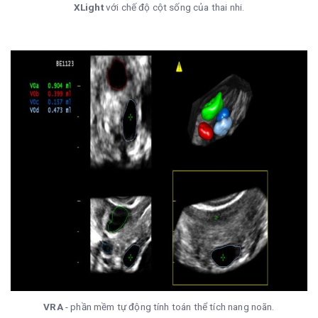
XLight
với chế độ cột sống của thai nhi.
VRA
- phần mềm tự động tính toán thể tích nang noãn.