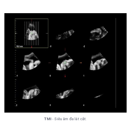
TMI
- Siêu âm đa lát cắt.