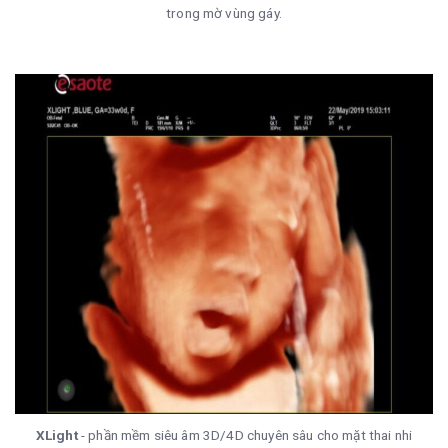
trong mờ vùng gáy.
XLight
- phần mềm siêu âm 3D/4D chuyên sâu cho mặt thai nhi