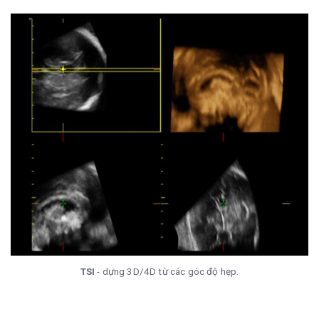
TSI
- dựng 3D/4D từ các góc độ hẹp.