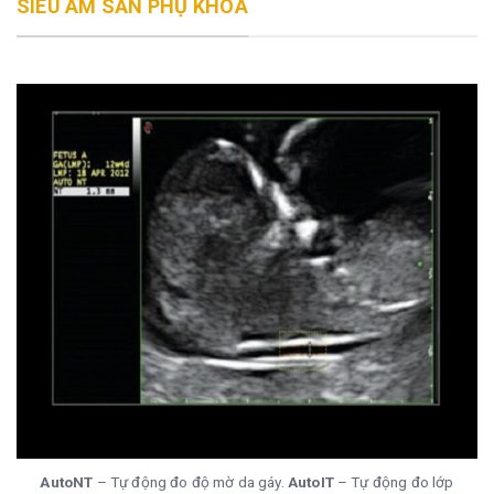
SIÊU ÂM SẢN PHỤ KHOA
AutoNT
– Tự động đo độ mờ da gáy.
AutoIT
– Tự động đo lớp