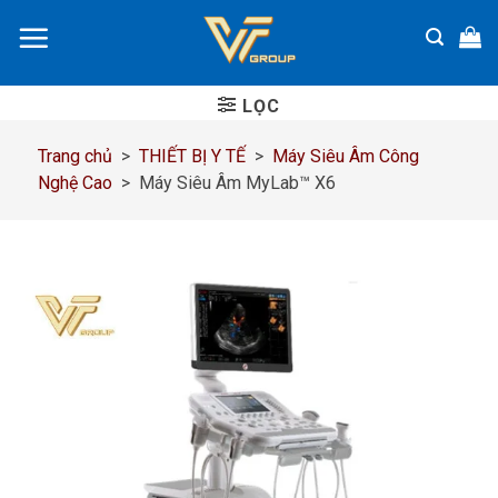
Chuyển
đến
nội
dung
LỌC
Trang chủ
>
THIẾT BỊ Y TẾ
>
Máy Siêu Âm Công
Nghệ Cao
>
Máy Siêu Âm MyLab™ X6