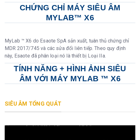
CHỨNG CHỈ MÁY SIÊU ÂM
MYLAB™ X6
MyLab ™ X6 do Esaote SpA sản xuất, tuân thủ chứng chỉ
MDR 2017/745 và các sửa đổi liên tiếp. Theo quy định
này, Esaote đã phân loại nó là thiết bị Loại IIa.
TÍNH NĂNG + HÌNH ẢNH SIÊU
ÂM VỚI MÁY MYLAB ™ X6
SIÊU ÂM TỔNG QUÁT