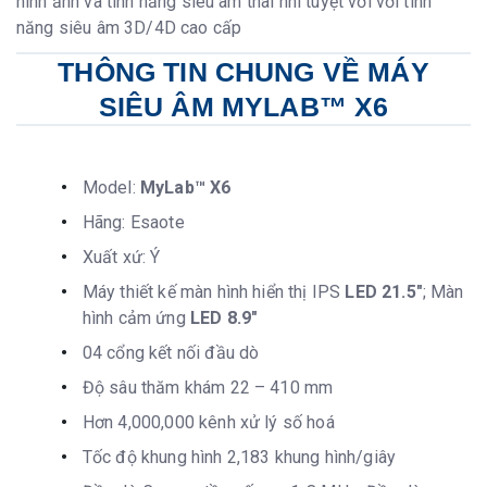
hình ảnh và tính năng siêu âm thai nhi tuyệt vời với tính
năng siêu âm 3D/4D cao cấp
THÔNG TIN CHUNG VỀ MÁY
SIÊU ÂM MYLAB™ X6
Model:
MyLab™ X6
Hãng: Esaote
Xuất xứ: Ý
Máy thiết kế màn hình hiển thị IPS
LED 21.5″
; Màn
hình cảm ứng
LED 8.9″
04 cổng kết nối đầu dò
Độ sâu thăm khám 22 – 410 mm
Hơn 4,000,000 kênh xử lý số hoá
Tốc độ khung hình 2,183 khung hình/giây