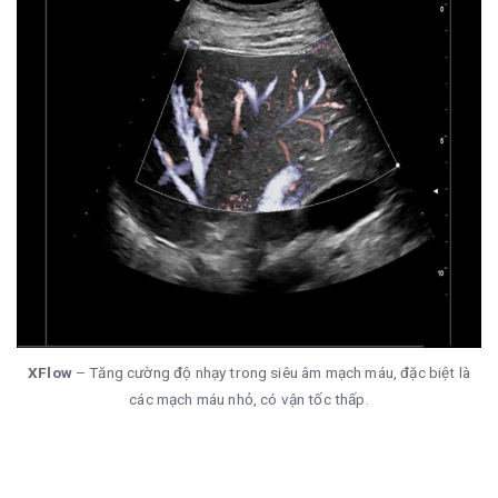
XFlow
– Tăng cường độ nhạy trong siêu âm mạch máu, đặc biệt là
các mạch máu nhỏ, có vận tốc thấp.