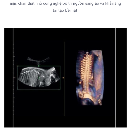
mịn, chân thật nhờ công nghệ bố trí nguồn sáng ảo và khả năng
tái tạo bề mặt.