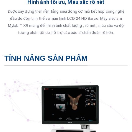
Hình ảnh tối ưu, Màu sắc rõ nét
Đuợc xây dựng trên nền tẳng siêu động cơ mới kết hợp công nghệ
đầu dò đơn tinh thế và màn hình LCD 24 HD Barco. Máy siêu âm
Mylab ™ X9 mang đến hình ảnh chất lượng , rõ nét , màu sắc và độ
tương phản tối ưu, hỗ trợ các bác sĩ chẩn đoán rõ hơn.
TÍNH NĂNG SẢN PHẨM