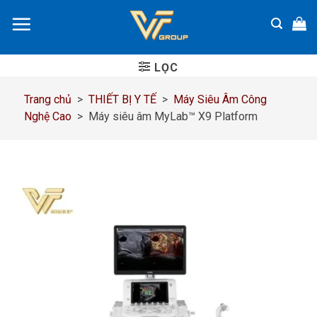
Chuyển
đến
nội
dung
LỌC
Trang chủ
>
THIẾT BỊ Y TẾ
>
Máy Siêu Âm Công
Nghệ Cao
>
Máy siêu âm MyLab™ X9 Platform