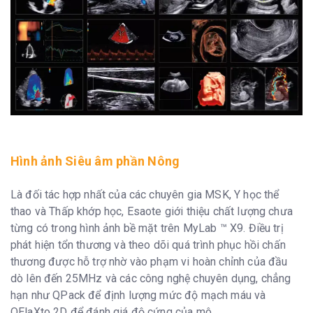
Hình ảnh Siêu âm phần Nông
Là đối tác hợp nhất của các chuyên gia MSK, Y học thể
thao và Thấp khớp học, Esaote giới thiệu chất lượng chưa
từng có trong hình ảnh bề mặt trên MyLab ™ X9. Điều trị
phát hiện tổn thương và theo dõi quá trình phục hồi chấn
thương được hỗ trợ nhờ vào phạm vi hoàn chỉnh của đầu
dò lên đến 25MHz và các công nghệ chuyên dụng, chẳng
hạn như QPack để định lượng mức độ mạch máu và
QElaXto 2D để đánh giá độ cứng của mô