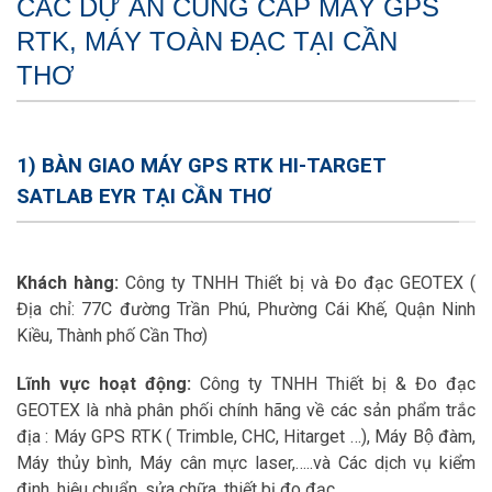
CÁC DỰ ÁN CUNG CẤP MÁY GPS
RTK, MÁY TOÀN ĐẠC TẠI CẦN
THƠ
1) BÀN GIAO MÁY GPS RTK HI-TARGET
SATLAB EYR TẠI CẦN THƠ
Khách hàng:
Công ty TNHH Thiết bị và Đo đạc GEOTEX (
Địa chỉ: 77C đường Trần Phú, Phường Cái Khế, Quận Ninh
Kiều, Thành phố Cần Thơ)
Lĩnh vực hoạt động:
Công ty TNHH Thiết bị & Đo đạc
GEOTEX là nhà phân phối chính hãng về các sản phẩm trắc
địa : Máy GPS RTK ( Trimble, CHC, Hitarget …), Máy Bộ đàm,
Máy thủy bình, Máy cân mực laser,…..và Các dịch vụ kiểm
định, hiệu chuẩn, sửa chữa, thiết bị đo đạc.