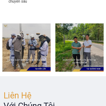
chuyên sâu
CUNG CẤP MÁY GPS RTK TẠI ĐẮK
CUNG CẤP MÁY GPS RTK TẠI
LẮK
QUẢNG NAM
Liên Hệ
Với Chúng Tôi