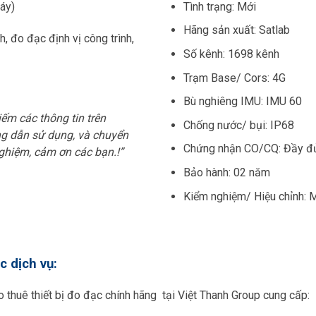
áy)
Tình trạng: Mới
Hãng sản xuất: Satlab
, đo đạc định vị công trình,
Số kênh: 1698 kênh
Trạm Base/ Cors: 4G
Bù nghiêng IMU: IMU 60
ếm các thông tin trên
Chống nước/ bụi: IP68
ớng dẫn sử dụng, và chuyển
Chứng nhận CO/CQ: Đầy đ
ghiệm, cảm ơn các bạn.!”
Bảo hành: 02 năm
Kiểm nghiệm/ Hiệu chỉnh: 
c dịch vụ:
ho thuê thiết bị đo đạc chính hãng tại Việt Thanh Group cung cấp: