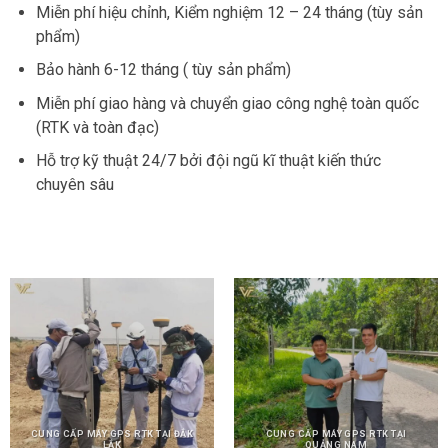
Miễn phí hiệu chỉnh, Kiểm nghiệm 12 – 24 tháng (tùy sản
phẩm)
Bảo hành 6-12 tháng ( tùy sản phẩm)
Miễn phí giao hàng và chuyển giao công nghệ toàn quốc
(RTK và toàn đạc)
Hỗ trợ kỹ thuật 24/7 bởi đội ngũ kĩ thuật kiến thức
chuyên sâu
CUNG CẤP MÁY GPS RTK TẠI ĐẮK
CUNG CẤP MÁY GPS RTK TẠI
LẮK
QUẢNG NAM