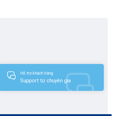
nhau. Hiện eSurvey đã thiết lập mối quan hệ
 gọn và dễ dàng di chuyển, giúp người dùng
 chính xác cao, đạt tới mức millimeter, vì
Hỗ trợ khách hàng
a E-Survey được thiết kế để hoạt động tốt
Support từ chuyên gia
 đổi.
g IMU với thiết kế nhỏ gọn, thân máy bằng
rường và giá thành phù hợp với thị trường
ium dung lượng lớn tích hợp và hỗ trợ sạc