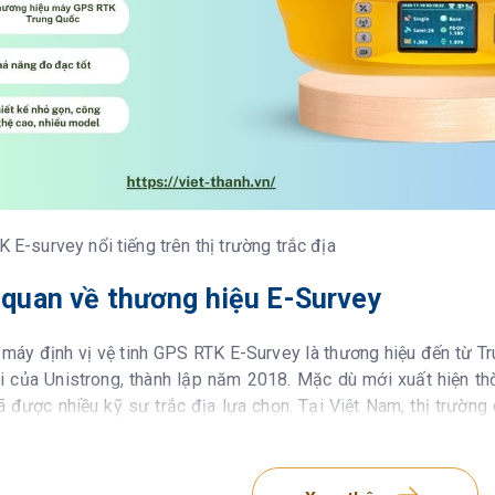
E-survey nổi tiếng trên thị trường trắc địa
 quan về thương hiệu E-Survey
máy định vị vệ tinh GPS RTK E-Survey là thương hiệu đến từ Tr
 của Unistrong, thành lập năm 2018. Mặc dù mới xuất hiện thờ
được nhiều kỹ sư trắc địa lựa chọn. Tại Việt Nam, thị trườn
khảo sát, thành lập bản đồ.
m chính của eSurvey bao gồm: máy GPS RTK, khảo sát và lập 