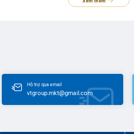
Xem thêm
 khiển máy, thiết bị cầm tay chắc chắn và nhiều phần mềm khác 
ơn 50 quốc gia trên khắp thế giới.
 nổi bật của máy GNSS RTK E-Survey
TK E-Survey
nổi bật trên thị trường với nhiều ưu điểm:
kế nhỏ gọn và di động: Máy RTK của E-Survey được thiết kế nhỏ
ệm thời gian và tăng tính linh hoạt trong công việc.
nh xác cao: Máy RTK của E-Survey nổi bật trên thị trường bởi độ
ản phẩm có ứng dụng đa dạng trong nhiều điều kiện môi trường.
Hỗ trợ qua email
ng làm việc trong môi trường khắc nghiệt: Các sản phẩm RTK củ
vtgroup.mkt@gmail.com
ôi trường khắc nghiệt như mưa, bụi, độ ẩm cao, và nhiệt độ thay
y thu E-SURVEY có độ chính xác đo RTK cao, tích hợp bù nghiên
m magie nhẹ và chắc chắn, độ bền cao, khả năng ứng dụng môi t
am.
 khả năng tích hợp tốt: Pin máy GPS RTK E-Survey là pin lith