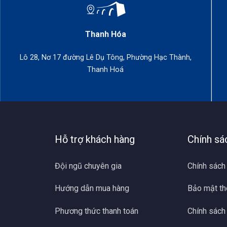
D, ăng ten kết hợp tích hợp, GNSS, WiFi, Bluetooth, tín hiệu khô
Thanh Hóa
Lô 28, Nơ 17 đường Lê Dụ Tông, Phường Hạc Thành,
Thanh Hoá
Hỗ trợ khách hàng
Chính sá
Đội ngũ chuyên gia
Chính sách
Hướng dẫn mua hàng
Bảo mật th
K E-Survey được đánh giá cao về độ chính xác
Phương thức thanh toán
Chính sách
ần số RTK E-Survey thường được sử dụng trong các ứng dụng 