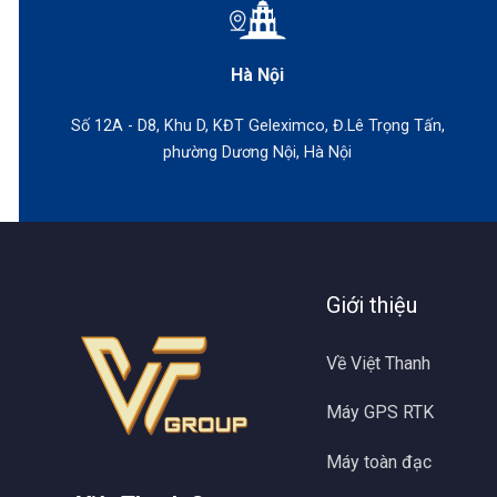
nhanh P
Hà Nội
Số 12A - D8, Khu D, KĐT Geleximco, Đ.Lê Trọng Tấn,
phường Dương Nội, Hà Nội
Giới thiệu
Về Việt Thanh
Máy GPS RTK
Máy GNSS RT
Máy toàn đạc
Máy GPS 2 t