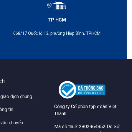
ng dây tốt hơn.
TP HCM
668/17 Quốc lộ 13, phường Hiệp Bình, TPHCM
ch
 giao dịch chung
Công ty Cổ phần tập đoàn Việt
ông tin
Thanh
 vận chuyển
Mã số thuế: 2802964852 Do Sở
đo đạc địa lý như xây dựng, quản lý tài