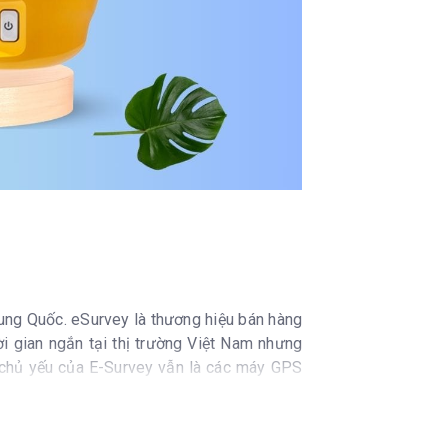
ung Quốc. eSurvey là thương hiệu bán hàng
i gian ngắn tại thị trường Việt Nam nhưng
g chủ yếu của E-Survey vẫn là các máy GPS
bản đồ, điều hướng tự động của máy nông