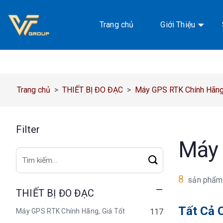
Chuyển
đến
Trang chủ
Giới Thiệu
nội
dung
Trang chủ
>
THIẾT BỊ ĐO ĐẠC
>
Máy GPS RTK Chính Hãng,
Filter
Máy 
Tìm
kiếm:
8
sản phẩm
THIẾT BỊ ĐO ĐẠC
Tất Cả 
Máy GPS RTK Chính Hãng, Giá Tốt
117