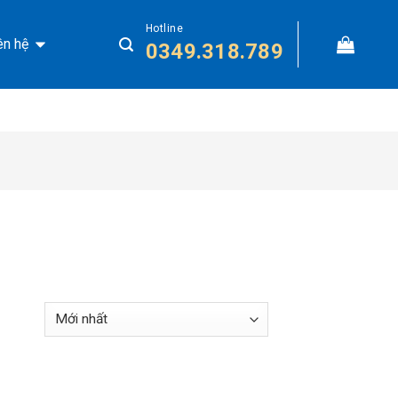
Hotline
ên hệ
0349.318.789