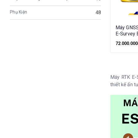
Phụ Kiện
48
Máy GNSS
E-Survey 
72.000.000
Máy RTK E-
thiết kế ấn t