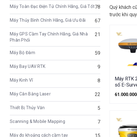
Máy Toàn Đạc Điện Tử Chính Hãng, Giá Tốt
78
Quý khách cũ
trước khi qu
Máy Thủy Bình Chính Hãng, Giá Ưu Đãi
67
Máy GPS Cầm Tay Chính Hãng, Giá Nhà
21
Phân Phối
Máy Bộ Đàm
59
Máy Bay UAV RTK
9
Máy RTK 2
Máy Kinh Vĩ
8
số E-Surv
E300 pro
Máy Cân Bằng Laser
22
61.000.000
Thiết Bị Thủy Văn
5
Scanning & Mobile Mapping
7
Máy đo khoảng cách cầm tay
15