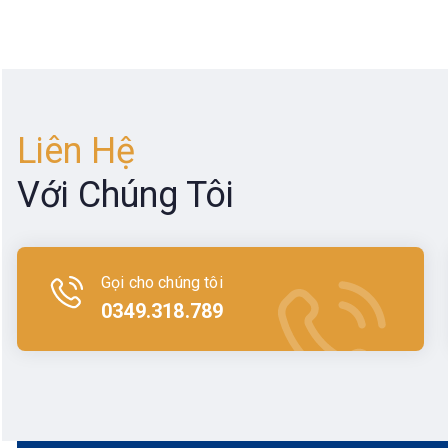
nghiệp, điều
hợp tác với h
2. Điểm
Máy GNSS R
Liên Hệ
Thiết 
Với Chúng Tôi
tiết ki
Độ chí
vậy, s
Gọi cho chúng tôi
Khả nă
0349.318.789
trong m
Các má
hợp ki
Việt N
Pin và