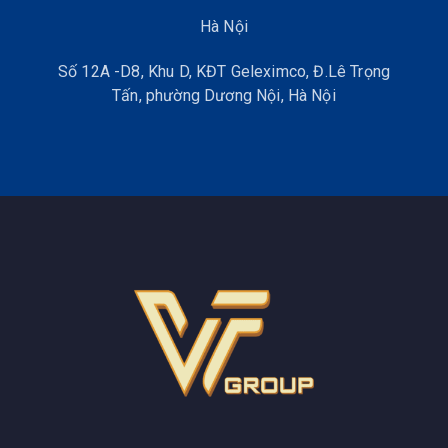
Hà Nội
Máy định vị GPS RTK Sokkia tích hợp hai trùm vệ tinh hỗ
trợ đo động thời gian thực RTK mang đến một chuẩn mực
Số 12A -D8, Khu D, KĐT Geleximco, Đ.Lê Trọng
mới về khả năng đáp ứng đa dạng các ứng dụng trong thực
Tấn, phường Dương Nội, Hà Nội
tiễn đi kèm với độ bền siêu hạng. Các model của máy RTK
Sokkia phát huy tối đa những lợi thế của kỹ thuật kết nối
không dây phục vụ cho các hoạt động đo đạc, có khả năng
hoạt động như một máy thu di động khi có lưới CORS RTK,
hoặc có khả năng triển khai như một máy đo tĩnh xử lý sau
độ chính xác cao.
Kết hợp máy GPS 2 tần số Sokkia với bất kỳ thiết bị điều
khiển cầm tay và phần mềm MAGNET Field và MAGNET
Office để tạo ra giải pháp hoàn chỉnh, tối ưu hóa quy trình
thu thập số liệu thực địa . Được đánh giá là một trong
những thương hiệu máy GPS RTK nổi bật nhất hiện nay,
GNSS RTK Sokkia có những ưu điểm nổi bật như sau:
Sokkia GRX2 có thể phục vụ cho tất cả các ứng dụng