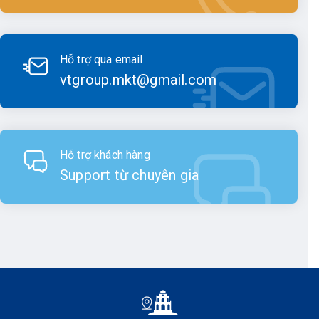
lợi cho người dùng. Giao diện thân thiện và các nút điều
khiển thông minh giúp người dùng dễ dàng thao tác và điều
chỉnh các thiết lập. Ngoài ra, các
máy RTK
Sokkia cũng có
Hỗ trợ qua email
khả năng lưu trữ dữ liệu lớn và tương thích với các phần
vtgroup.mkt@gmail.com
mềm đo đạc địa hình phổ biến, giúp người dùng dễ dàng
sao chép và phân tích dữ liệu đo đạc.
Hỗ trợ khách hàng
Support từ chuyên gia
Thương hiệu Sokkia
Ưu điểm nổi bật của máy GNSS
RTK Sokkia