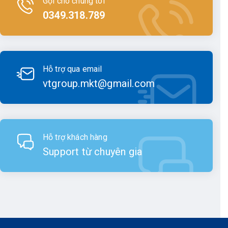
Gọi cho chúng tôi
Một trong những tính năng nổi bật của thiết kế là kính
0349.318.789
quang học chất lượng cao, cho phép quan sát rõ ràng
và lấy nét chính xác, ngay cả trong điều kiện ánh sáng
yếu.
Khả năng làm việc:
Hỗ trợ qua email
vtgroup.mkt@gmail.com
Máy thủy bình Kolida được đánh giá cao về độ chính
xác và hiệu suất làm việc ổn định. Hệ thống quang
học tiên tiến giúp giảm thiểu sai số, đảm bảo kết quả
đo lường chính xác.
Một trong những điểm nổi bật nhất là hệ thống tự
Hỗ trợ khách hàng
động cân bằng, giúp máy nhanh chóng đạt được
Support từ chuyên gia
trạng thái cân bằng, tiết kiệm thời gian và công sức
của người dùng.
Máy có thể hoạt động hiệu quả trong nhiều điều kiện
môi trường khác nhau, từ nắng gắt đến mưa nhẹ, từ
đồng bằng đến đồi núi, đáp ứng tốt nhu cầu của các
công việc đo đạc phức tạp.