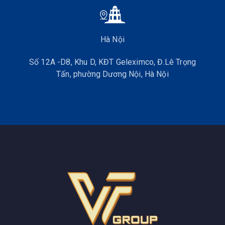
Khả năng chống chịu:
Hà Nội
Khả năng chống chịu của máy thủy bình Kolida là một
trong những tính năng nổi bật nhất. Với tiêu chuẩn
Số 12A -D8, Khu D, KĐT Geleximco, Đ.Lê Trọng
chống nước từ IP54 trở lên, máy có thể chịu đựng
Tấn, phường Dương Nội, Hà Nội
được nước mưa và bụi bẩn, bảo đảm hoạt động bền
bỉ trong các điều kiện làm việc khắc nghiệt.
Ngoài ra, máy còn có khả năng chống va đập, giảm
thiểu hư hỏng khi gặp các tình huống bất ngờ.
Một số mẫu máy còn được trang bị thêm tính năng
chống rung và chống sốc, tăng cường độ bền và tuổi
thọ của thiết bị, đảm bảo máy hoạt động ổn định và
tin cậy trong suốt quá trình sử dụng.
Top máy thủy bình Kolida tốt nhất
hiện nay