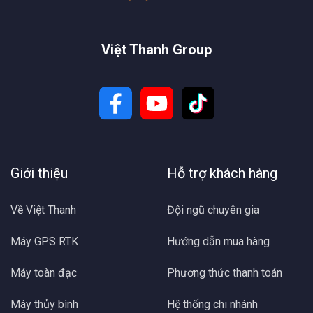
Máy thuỷ bình Kolida KL32
Việt Thanh Group
Giới thiệu
Hỗ trợ khách hàng
Máy thuỷ bình Kolida KL32
Về Việt Thanh
Đội ngũ chuyên gia
Máy thủy bình Kolida KL32
là một
máy thủy bình
quan
trọng trong các lĩnh vực xây dựng, trắc địa và khảo sát địa
Máy GPS RTK
Hướng dẫn mua hàng
hình. Được sản xuất bởi hãng Kolida, một trong những
thương hiệu uy tín và nổi tiếng trong ngành công nghệ đo
Máy toàn đạc
Phương thức thanh toán
đạc, máy thủy bình Kolida KL32 nổi bật với độ chính xác
cao, độ bền vượt trội và dễ sử dụng.
Máy thủy bình
Hệ thống chi nhánh