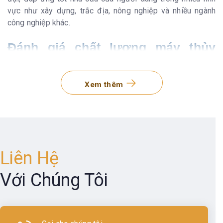
vực như xây dựng, trắc địa, nông nghiệp và nhiều ngành
công nghiệp khác.
Đánh giá chất lượng máy thủy
bình Kolida
Xem thêm
Thiết kế:
Máy thủy bình Kolida
có thiết kế nhỏ gọn, chắc chắn
và dễ dàng mang theo, giúp người dùng thuận tiện
trong việc di chuyển và sử dụng tại nhiều công trường
khác nhau.
Liên Hệ
Vỏ máy được làm từ hợp kim nhôm hoặc nhựa cao
cấp, tăng cường khả năng chống va đập và chịu đựng
Với Chúng Tôi
môi trường khắc nghiệt. Đặc biệt, các nút điều khiển
được bố trí hợp lý, giúp thao tác dễ dàng và nhanh
chóng.