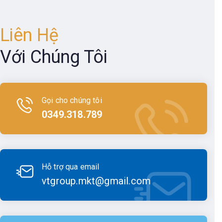
còn mang lại sự tiện lợi và dễ sử dụng cho người dùng.
Liên Hệ
Vỏ máy được chế tạo từ các vật liệu cao cấp, có khả năng
chống va đập tốt, giúp bảo vệ thiết bị khỏi các tác động từ
Với Chúng Tôi
môi trường làm việc khắc nghiệt. Các nút bấm, giao diện
người dùng và màn hình hiển thị đều được bố trí hợp lý,
giúp người dùng thao tác dễ dàng và nhanh chóng.
Gọi cho chúng tôi
0349.318.789
Hỗ trợ qua email
vtgroup.mkt@gmail.com
Thiết kế nhỏ gọn, linh hoạt của dòng máy Unistrong
Khả năng làm việc