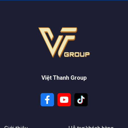
RTK Unistrong có thể hoạt động tốt ngay cả trong môi
trường ẩm ướt hay bụi bẩn.
Ngoài ra, thiết bị còn có khả năng chịu nhiệt độ khắc
nghiệt, từ lạnh giá đến nóng bỏng, mà không làm giảm hiệu
suất. Điều này đảm bảo rằng máy GNSS RTK Unistrong có
thể hoạt động liên tục trong các dự án đo đạc ngoài trời, từ
thành thị đến vùng núi hay sa mạc.
Top máy GPS RTK Unistrong tốt
nhất hiện nay
Việt Thanh Group
Máy GNSS RTK Unistrong G990II
Unistrong G990II
là một trong những thiết bị GNSS RTK
tiên tiến nhất của hãng. Máy GNSS RTK Unistrong G990II
hỗ trợ tất cả các chòm sao từ nguyên lý thu phát vệ tinh và
thiết kế dải tần đầy đủ, tương thích với các hệ vệ tinh như