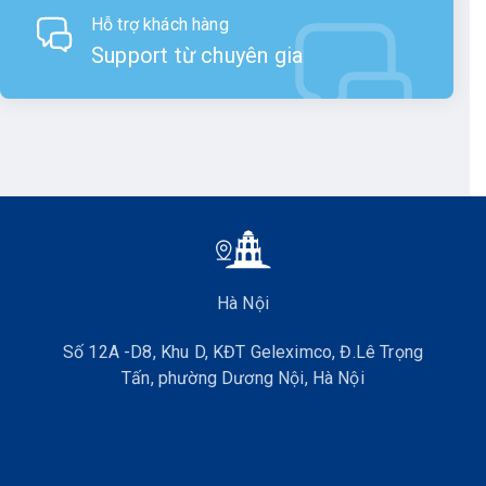
Hỗ trợ khách hàng
Một trong những điểm nổi bật của các sản phẩm GNSS
Support từ chuyên gia
RTK Unistrong là khả năng làm việc vượt trội. Máy GNSS
RTK Unistrong được trang bị các bộ thu tín hiệu mạnh mẽ,
có khả năng thu tín hiệu từ nhiều hệ thống vệ tinh khác nhau
như GPS, GLONASS, Galileo và BeiDou, đảm bảo độ chính
xác cao ngay cả trong những điều kiện môi trường phức
tạp.
Với các tính năng như hiệu chỉnh RTK tức thời, máy GNSS
RTK Unistrong cho phép thực hiện các phép đo với độ
chính xác lên đến từng centimet, giúp tối ưu hóa quá trình
Hà Nội
đo đạc và khảo sát.
Số 12A -D8, Khu D, KĐT Geleximco, Đ.Lê Trọng
Tấn, phường Dương Nội, Hà Nội
Khả năng chống chịu
Các sản phẩm GNSS RTK của Unistrong được thiết kế để
chịu đựng các điều kiện làm việc khắc nghiệt. Với khả năng
chống nước, chống bụi theo tiêu chuẩn IP67, máy GNSS