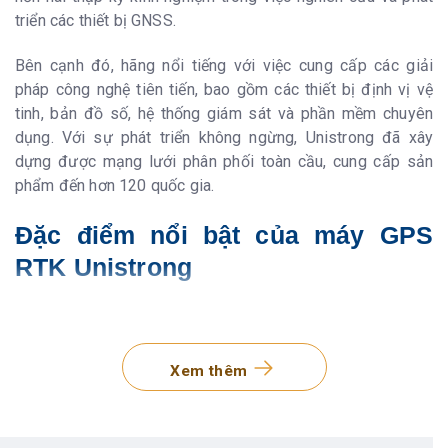
triển các thiết bị GNSS.
Bên cạnh đó, hãng nổi tiếng với việc cung cấp các giải
pháp công nghệ tiên tiến, bao gồm các thiết bị định vị vệ
tinh, bản đồ số, hệ thống giám sát và phần mềm chuyên
dụng. Với sự phát triển không ngừng, Unistrong đã xây
dựng được mạng lưới phân phối toàn cầu, cung cấp sản
phẩm đến hơn 120 quốc gia.
Đặc điểm nổi bật của máy GPS
RTK Unistrong
Thiết kế
Máy GNSS RTK Unistrong
là một trong những dòng
máy
Xem thêm
GNSS RTK
thiết kế để đáp ứng các yêu cầu khắt khe nhất
trong công việc đo đạc và khảo sát. Thiết kế của máy
GNSS RTK Unistrong không chỉ đảm bảo tính thẩm mỹ mà