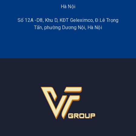
Hà Nội
Máy thủy bình Foif
Số 12A -D8, Khu D, KĐT Geleximco, Đ.Lê Trọng
Độ chính xác:
Máy thủy bình
thương hiệu FOIF nổi tiếng với
Tấn, phường Dương Nội, Hà Nội
độ chính xác cao. Các thiết bị này thường có độ lệch nhỏ,
đảm bảo kết quả đo đáng tin cậy và chính xác.
Tính năng tiên tiến: Nhiều mẫu máy thủy bình FOIF được
trang bị các tính năng hiện đại như tự động cân bằng, bù
trừ góc nghiêng và khả năng lưu trữ dữ liệu. Điều này giúp
người dùng thực hiện các phép đo nhanh chóng và hiệu quả
hơn.
Hiệu suất ổn định: Máy thủy bình FOIF hoạt động ổn định
trong nhiều điều kiện môi trường khác nhau. Chúng có khả
năng duy trì hiệu suất cao ngay cả trong điều kiện ánh sáng
yếu hoặc thời tiết khắc nghiệt.
Về khả năng chống chịu