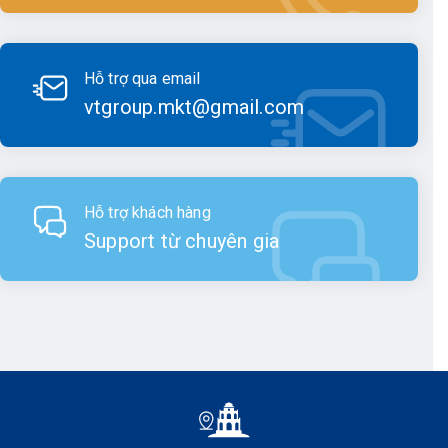
giúp giảm thiểu trọng lượng mà không ảnh hưởng đến độ
bền.
Hỗ trợ qua email
Giao diện người dùng: Các nút điều khiển và giao diện của
vtgroup.mkt@gmail.com
máy thủy bình FOIF được bố trí hợp lý, dễ sử dụng ngay cả
đối với người mới bắt đầu. Màn hình hiển thị rõ ràng, giúp
người dùng dễ dàng đọc các thông số và thực hiện các
phép đo.
Hỗ trợ khách hàng
Về khả năng làm việc
Support từ chuyên gia