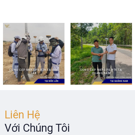
CUNG CẤP MÁY GPS RTK TẠI ĐẮK
CUNG CẤP MÁY GPS RTK TẠI
LẮK
QUẢNG NAM
Liên Hệ
Với Chúng Tôi