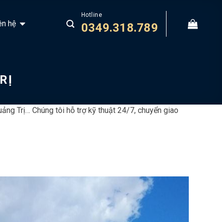
Hotline
ên hệ
0349.318.789
RỊ
ng Trị… Chúng tôi hỗ trợ kỹ thuật 24/7, chuyển giao