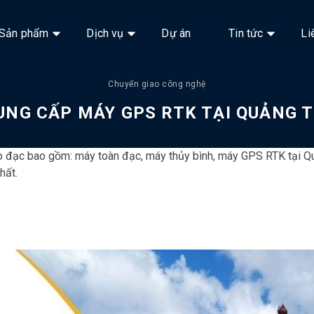
Sản phẩm
Dịch vụ
Dự án
Tin tức
Li
Chuyển giao công nghệ
UNG CẤP MÁY GPS RTK TẠI QUẢNG T
đo đạc bao gồm: máy toàn đạc, máy thủy bình, máy GPS RTK tại Quả
hất.