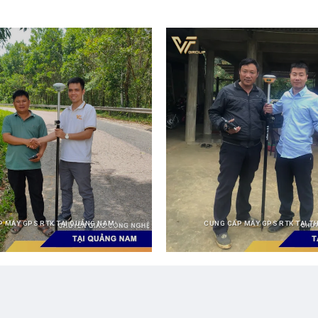
P MÁY GPS RTK TẠI QUẢNG NAM
CUNG CẤP MÁY GPS RTK TẠI T