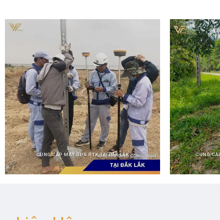
CUNG CẤP MÁY GPS RTK TẠI ĐẮK LẮK
CUNG CẤ