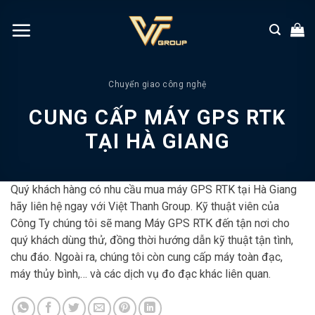
Chuyển
đến
nội
dung
Chuyển giao công nghệ
CUNG CẤP MÁY GPS RTK
TẠI HÀ GIANG
Quý khách hàng có nhu cầu mua máy GPS RTK tại Hà Giang
hãy liên hệ ngay với Việt Thanh Group. Kỹ thuật viên của
Công Ty chúng tôi sẽ mang Máy GPS RTK đến tận nơi cho
quý khách dùng thử, đồng thời hướng dẫn kỹ thuật tận tình,
chu đáo. Ngoài ra, chúng tôi còn cung cấp máy toàn đạc,
máy thủy bình,… và các dịch vụ đo đạc khác liên quan.