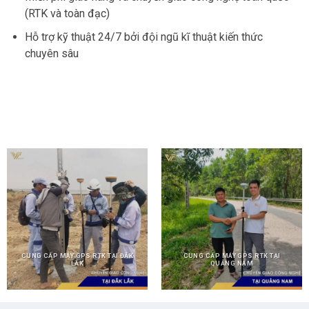
(RTK và toàn đạc)
Hỗ trợ kỹ thuật 24/7 bởi đội ngũ kĩ thuật kiến thức
chuyên sâu
CUNG CẤP MÁY GPS RTK TẠI ĐẮK
CUNG CẤP MÁY GPS RTK TẠI
LẮK
QUẢNG NAM