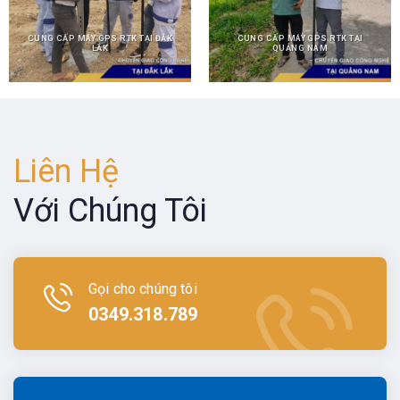
CUNG CẤP MÁY GPS RTK TẠI ĐẮK
CUNG CẤP MÁY GPS RTK TẠI
LẮK
QUẢNG NAM
Liên Hệ
Với Chúng Tôi
Gọi cho chúng tôi
0349.318.789