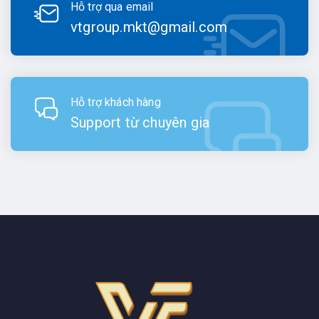
Hỗ trợ qua email
vtgroup.mkt@gmail.com
Hỗ trợ khách hàng
Support từ chuyên gia