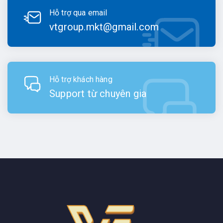
Hỗ trợ qua email
vtgroup.mkt@gmail.com
Hỗ trợ khách hàng
Support từ chuyên gia