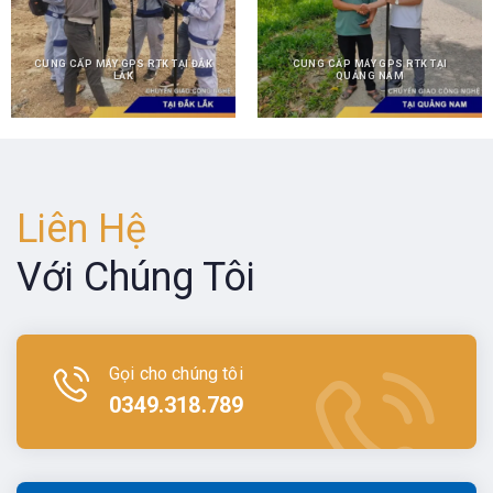
CUNG CẤP MÁY GPS RTK TẠI ĐẮK
CUNG CẤP MÁY GPS RTK TẠI
LẮK
QUẢNG NAM
Liên Hệ
Với Chúng Tôi
Gọi cho chúng tôi
0349.318.789