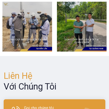
CUNG CẤP MÁY GPS RTK TẠI ĐẮK
CUNG CẤP MÁY GPS RTK TẠI
LẮK
QUẢNG NAM
Liên Hệ
Với Chúng Tôi
Gọi cho chúng tôi