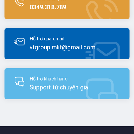
0349.318.789
Hỗ trợ qua email
vtgroup.mkt@gmail.com
Hỗ trợ khách hàng
Support từ chuyên gia