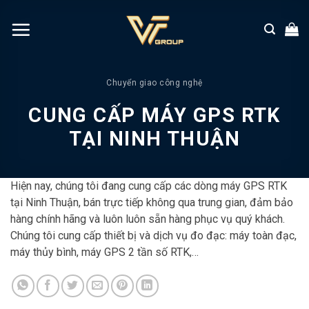
Chuyển
đến
nội
dung
Chuyển giao công nghệ
CUNG CẤP MÁY GPS RTK
TẠI NINH THUẬN
Hiện nay, chúng tôi đang cung cấp các dòng máy GPS RTK
tại Ninh Thuận, bán trực tiếp không qua trung gian, đảm bảo
hàng chính hãng và luôn luôn sẵn hàng phục vụ quý khách.
Chúng tôi cung cấp thiết bị và dịch vụ đo đạc: máy toàn đạc,
máy thủy bình, máy GPS 2 tần số RTK,…