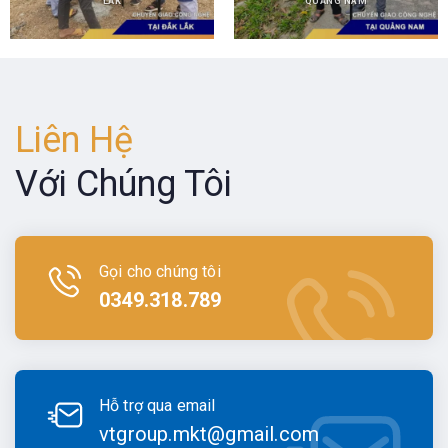
LẮK
QUẢNG NAM
Liên Hệ
Với Chúng Tôi
Gọi cho chúng tôi
0349.318.789
Hỗ trợ qua email
vtgroup.mkt@gmail.com