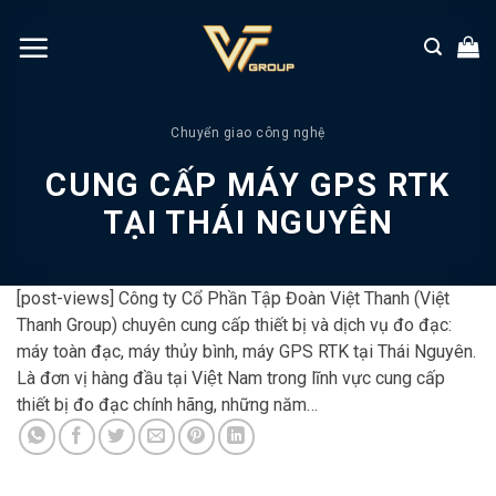
Chuyển
đến
nội
dung
Chuyển giao công nghệ
CUNG CẤP MÁY GPS RTK
TẠI THÁI NGUYÊN
[post-views] Công ty Cổ Phần Tập Đoàn Việt Thanh (Việt
Thanh Group) chuyên cung cấp thiết bị và dịch vụ đo đạc:
máy toàn đạc, máy thủy bình, máy GPS RTK tại Thái Nguyên.
Là đơn vị hàng đầu tại Việt Nam trong lĩnh vực cung cấp
thiết bị đo đạc chính hãng, những năm…