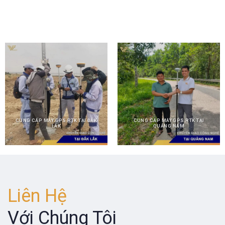
CUNG CẤP MÁY GPS RTK TẠI ĐẮK
CUNG CẤP MÁY GPS RTK TẠI
LẮK
QUẢNG NAM
Liên Hệ
Với Chúng Tôi