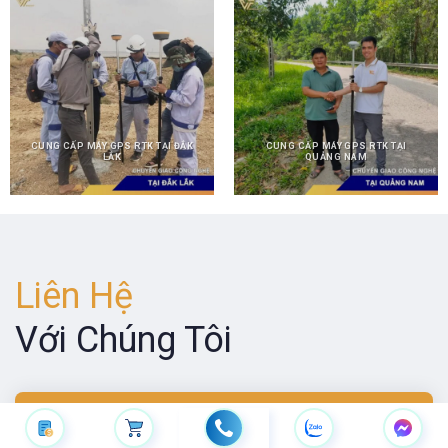
CUNG CẤP MÁY GPS RTK TẠI ĐẮK
CUNG CẤP MÁY GPS RTK TẠI
LẮK
QUẢNG NAM
Liên Hệ
Với Chúng Tôi
Gọi cho chúng tôi