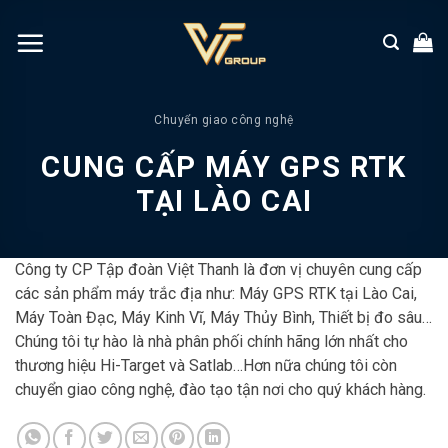
Chuyển
đến
nội
dung
Chuyển giao công nghệ
CUNG CẤP MÁY GPS RTK
TẠI LÀO CAI
Công ty CP Tập đoàn Việt Thanh là đơn vị chuyên cung cấp
các sản phẩm máy trắc địa như: Máy GPS RTK tại Lào Cai,
Máy Toàn Đạc, Máy Kinh Vĩ, Máy Thủy Bình, Thiết bị đo sâu…
Chúng tôi tự hào là nhà phân phối chính hãng lớn nhất cho
thương hiệu Hi-Target và Satlab…Hơn nữa chúng tôi còn
chuyển giao công nghệ, đào tạo tận nơi cho quý khách hàng.