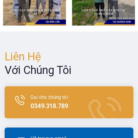
CUNG CẤP MÁY GPS RTK TẠI ĐẮK
CUNG CẤP MÁY GPS RTK TẠI
LẮK
QUẢNG NAM
Liên Hệ
Với Chúng Tôi
Gọi cho chúng tôi
0349.318.789