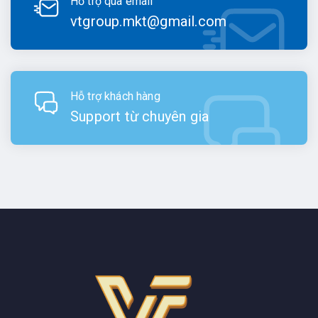
Hỗ trợ qua email
vtgroup.mkt@gmail.com
Hỗ trợ khách hàng
Support từ chuyên gia