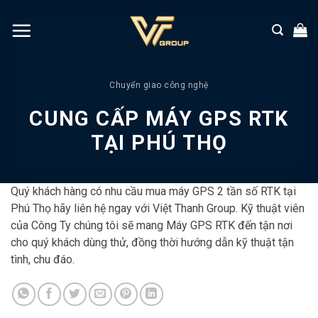
Chuyển
đến
nội
dung
Chuyển giao công nghệ
CUNG CẤP MÁY GPS RTK
TẠI PHÚ THỌ
Quý khách hàng có nhu cầu mua máy GPS 2 tần số RTK tại
Phú Thọ hãy liên hệ ngay với Việt Thanh Group. Kỹ thuật viên
của Công Ty chúng tôi sẽ mang Máy GPS RTK đến tận nơi
cho quý khách dùng thử, đồng thời hướng dẫn kỹ thuật tận
tình, chu đáo.