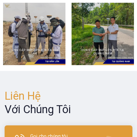
CUNG CẤP MÁY GPS RTK TẠI ĐẮK
CUNG CẤP MÁY GPS RTK TẠI
LẮK
QUẢNG NAM
Liên Hệ
Với Chúng Tôi
Gọi cho chúng tôi