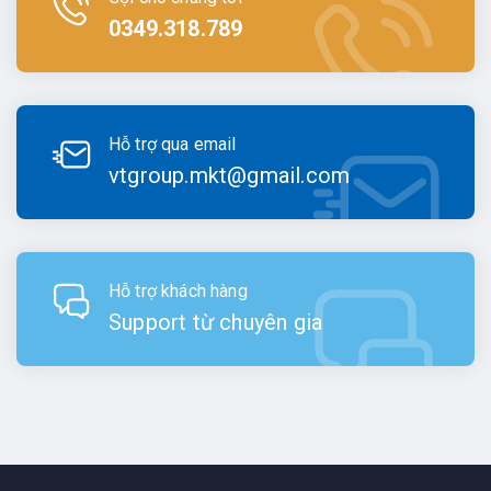
0349.318.789
Hỗ trợ qua email
vtgroup.mkt@gmail.com
Hỗ trợ khách hàng
Support từ chuyên gia