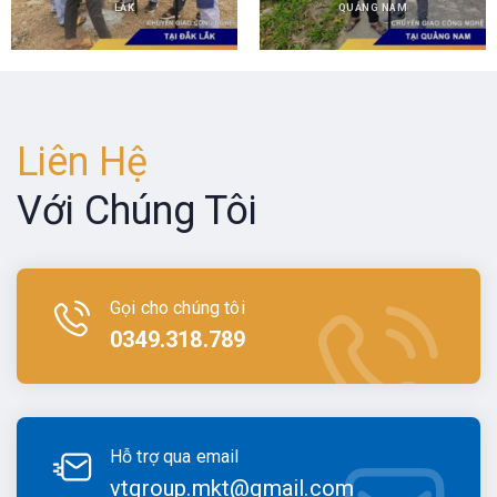
LẮK
QUẢNG NAM
Liên Hệ
Với Chúng Tôi
Gọi cho chúng tôi
0349.318.789
Hỗ trợ qua email
vtgroup.mkt@gmail.com