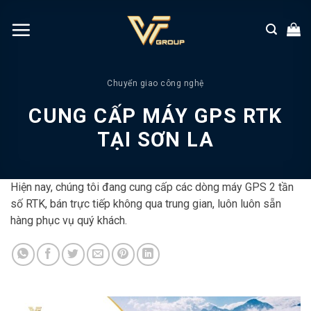
Chuyển
đến
nội
dung
Chuyển giao công nghệ
CUNG CẤP MÁY GPS RTK
TẠI SƠN LA
Hiện nay, chúng tôi đang cung cấp các dòng máy GPS 2 tần
số RTK, bán trực tiếp không qua trung gian, luôn luôn sẵn
hàng phục vụ quý khách.