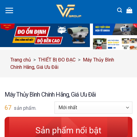
Chuyển
đến
nội
dung
Trang chủ
>
THIẾT BỊ ĐO ĐẠC
>
Máy Thủy Bình
Chính Hãng, Giá Ưu Đãi
Máy Thủy Bình Chính Hãng, Giá Ưu Đãi
67
sản phẩm.
Sản phẩm nổi bật