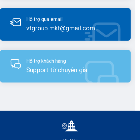
Bộ phận ngắm: ống kính, thị kính, vật kính, ốc điều
Hỗ trợ qua email
quang.
vtgroup.mkt@gmail.com
Bộ phận cân bằng máy: đây là bộ phận đặc trưng cho
các loại máy thủy chuẩn quang học.
Hỗ trợ khách hàng
Support từ chuyên gia
Cấu tạo máy thủy bình
Để có thể đưa bọt thủy của ống thăng bằng dài vào giữa
chuẩn xác và dễ dàng, máy thủy bình được thiết kế thêm
một hệ thống quang học có thể nhìn được ảnh hai nữa đầu