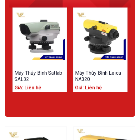
Máy Thủy Bình Satlab
Máy Thủy Bình Leica
M
SAL32
NA320
B
Giá: Liên hệ
Giá: Liên hệ
G